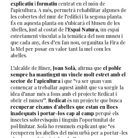
explicatiu
i
formatiu
centrat en el món de
l’apicultura. A més, permetrà rehabilitar algunes de
les cobertes del mur de l’edifici i la segona planta.
És en aquesta planta on s’ubicarà el Museu de les
Abelles, just al costat de l’
Espai Natura
, un espai
estretament vinculat a la temàtica del nou museu i
que cada any, des d’en fan nou, organitza la Fira de
la Mel per posar en valor tant la mel com les
abelles.
L’alcalde de Riner,
Joan Solà
, afirma que
el poble
sempre ha mantingut un vincle molt estret amb el
sector de l’apicultura
i que “va ser quan vam
començar a treballar aquest àmbit que va sorgir la
idea d’anar més a fons amb el projecte Redicat i
obrir el museu”.
Redicat
és un projecte que busca
recuperar eixams d’abelles que estan en llocs
inadequats i portar-los cap al camp
perquè els
insectes sobrevisquin i tinguin l’oportunitat de
pol·linitzar. Solà ho resumeix explicant que “es
recuperen les abelles del món urbà per a portar-les