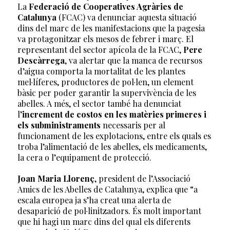
La
Federació de Cooperatives Agràries de
Catalunya
(FCAC) va denunciar aquesta situació
dins del marc de les manifestacions que la pagesia
va protagonitzar els mesos de febrer i març. El
representant del sector apícola de la FCAC,
Pere
Descàrrega
, va alertar que la manca de recursos
d’aigua comporta la mortalitat de les plantes
mel·líferes, productores de pol·len, un element
bàsic per poder garantir la supervivència de les
abelles. A més, el sector també ha denunciat
l’
increment de costos en les matèries primeres i
els subministraments
necessaris per al
funcionament de les explotacions, entre els quals es
troba l’alimentació de les abelles, els medicaments,
la cera o l’equipament de protecció.
Joan Maria Llorenç
, president de l’Associació
Amics de les Abelles de Catalunya, explica que “a
escala europea ja s’ha creat una alerta de
desaparició de pol·linitzadors. És molt important
que hi hagi un marc dins del qual els diferents