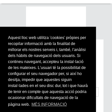
Aquest lloc web utilitza 'cookies' pròpies per
recopilar informació amb la finalitat de
Subscriu-te a la nostra
millorar els nostres serveis i, també, l'anàlisi
Newsletter setmanal
dels hàbits de navegació dels usuaris. Si
contineu navegant, accepteu la instal·lació
de les mateixes. L'usuari té la possibilitat de
Si vols estar al dia de l’actualitat del món
configurar el seu navegador per, si així ho
Arrels, la ràdio, els videos i el mercat
subscriu-te aquí
desitja, impedir que aquestes siguin
instal·lades en el seu disc dur, tot i que haurà
de tenir en compte que aquesta acció podria
ocasionar dificultats de navegació de la
He llegit i accepto la
Condicions Generals
pàgina web.
MÉS INFORMACIÓ
d’Accés i Ús i Política de Privacitat
*