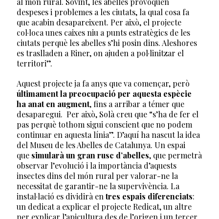
al món rural. Sovint, les abelles provoquen
despeses i problemes a les ciutats, la qual cosa fa
que acabin desapareixent. Per això, el projecte
col·loca unes caixes niu a punts estratègics de les
ciutats perquè les abelles s’hi posin dins. Aleshores
es traslladen a Riner, on ajuden a pol·linitzar el
territori”.
Aquest projecte ja fa anys que va començar, però
últimament la preocupació per aquesta espècie
ha anat en augment
, fins a arribar a témer que
desaparegui. Per això, Solà creu que “s’ha de fer el
pas perquè tothom sigui conscient que no podem
continuar en aquesta línia”. D’aquí ha nascut la idea
del Museu de les Abelles de Catalunya. Un espai
que
simularà un gran rusc d’abelles
, que permetrà
observar l’evolució i la importància d’aquests
insectes dins del món rural per valorar-ne la
necessitat de garantir-ne la supervivència.
La
instal·lació es dividirà en
tres espais diferenciats
:
un dedicat a explicar el projecte Redicat, un altre
per explicar l’apicultura des de l’origen i un tercer