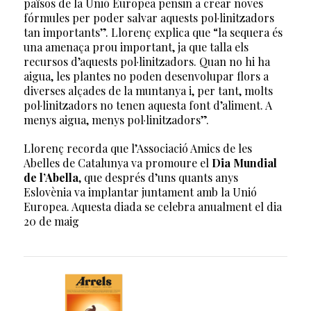
països de la Unió Europea pensin a crear noves
fórmules per poder salvar aquests pol·linitzadors
tan importants”. Llorenç explica que “la sequera és
una amenaça prou important, ja que talla els
recursos d’aquests pol·linitzadors. Quan no hi ha
aigua, les plantes no poden desenvolupar flors a
diverses alçades de la muntanya i, per tant, molts
pol·linitzadors no tenen aquesta font d’aliment. A
menys aigua, menys pol·linitzadors”.
Llorenç recorda que l’Associació Amics de les
Abelles de Catalunya va promoure el
Dia Mundial
de l’Abella
, que després d’uns quants anys
Eslovènia va implantar juntament amb la Unió
Europea. Aquesta diada se celebra anualment el dia
20 de maig