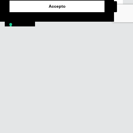
Accepto
Footer
PÒDCASTS
DIY
DOCUMENTALS
REVISTA
SUBSCRIU-TE
QUI SOM
FAQS
CONTACTA
AVÍS LEGAL
POLÍTICA DE PRIVACITAT
POLÍTICA DE COOKIES
POLÍTICA DE DENÚNCIES