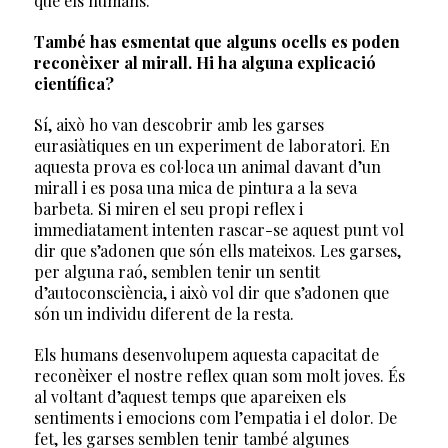
que els humans.
També has esmentat que alguns ocells es poden
reconèixer al mirall. Hi ha alguna explicació
científica?
Sí, això ho van descobrir amb les garses
eurasiàtiques en un experiment de laboratori. En
aquesta prova es col·loca un animal davant d’un
mirall i es posa una mica de pintura a la seva
barbeta. Si miren el seu propi reflex i
immediatament intenten rascar-se aquest punt vol
dir que s’adonen que són ells mateixos. Les garses,
per alguna raó, semblen tenir un sentit
d’autoconsciència, i això vol dir que s’adonen que
són un individu diferent de la resta.
Els humans desenvolupem aquesta capacitat de
reconèixer el nostre reflex quan som molt joves. És
al voltant d’aquest temps que apareixen els
sentiments i emocions com l’empatia i el dolor. De
fet, les garses semblen tenir també algunes