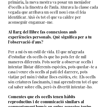
primària, la meva mestra va posar un menjador
d’ocells a la finestra de l’aula. Aturava la classe cada
vegada que arribava un ocell nou i ens el feia
identificar. Això és tot el que va caldre per
aconseguir enganxar-me.
Al llarg del llibre fas connexions amb
experiències personals. Què significa per a tu
l’observació d’aus?
Per a mi és un estil de vida. El que m’agrada
d’estudiar els ocells és que ho pots fer de mil
maneres diferents. Pots sortir a observar ocells i
intentar llistar diferents espècies, pots quedar-te a
casa i veure els ocells al pati del darrere, pots
viatjar pel món i visitar llocs exòtics, etc. Els ocells
són criatures fascinants, i mai aprendrem tot el que
cal saber sobre ells, però és divertit intentar-ho.
Comentes que els ocells tenen hàbits
reproductius i de comunicació similars al
comportament humà; en quins aspectes tenim