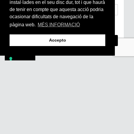
instal·lades en el seu disc dur, tot i que haurà
de tenir en compte que aquesta acció podria
ocasionar dificultats de navegació de la
He llegit i accepto la
Condicions Generals
pàgina web.
MÉS INFORMACIÓ
d’Accés i Ús i Política de Privacitat
*
Accepto
Footer
PÒDCASTS
DIY
DOCUMENTALS
REVISTA
SUBSCRIU-TE
QUI SOM
FAQS
CONTACTA