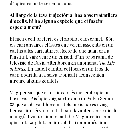
d’aquestes mateixes emocions.
Al llarg de la teva trajectòria, has observat milers
d’ocells, hi ha alguna espècie que et fascini
especialment?
El meu ocell preferit és el zopilot capvermell. Són
els carronyaires clàssics que veiem asseguts en un
cactus a les caricatures. Recordo que quan era a
l’institut, vaig veure un episodi d’un programa de
televisió de David Attenborough anomenat
The Life
of Birds
. En aquell capítol col·locaven un tros de
carn podrida a la selva tropical i aconseguien
atreure alguns zopilots.
Vaig pensar que era la idea més increïble que mai
havia vist. Així que vaig sortir amb un Volvo Sedan
88 que acabava d’heretar dels meus pares i vaig
llençar un cérvol mort al pati davanter sense dir-li
a ningú. I va funcionar molt bé. Vaig atreure com
quaranta zopilots en un sol dia i en només una