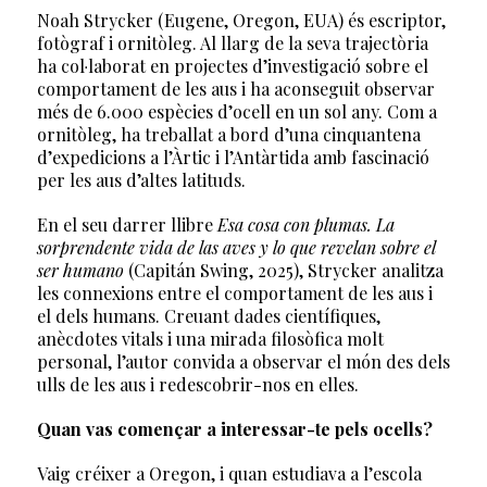
Noah Strycker (Eugene, Oregon, EUA) és escriptor,
fotògraf i ornitòleg. Al llarg de la seva trajectòria
ha col·laborat en projectes d’investigació sobre el
comportament de les aus i ha aconseguit observar
més de 6.000 espècies d’ocell en un sol any. Com a
ornitòleg, ha treballat a bord d’una cinquantena
d’expedicions a l’Àrtic i l’Antàrtida amb fascinació
per les aus d’altes latituds.
En el seu darrer llibre
Esa cosa con plumas. La
sorprendente vida de las aves y lo que revelan sobre el
ser humano
(Capitán Swing, 2025), Strycker analitza
les connexions entre el comportament de les aus i
el dels humans. Creuant dades científiques,
anècdotes vitals i una mirada filosòfica molt
personal, l’autor convida a observar el món des dels
ulls de les aus i redescobrir-nos en elles.
Quan vas començar a interessar-te pels ocells?
Vaig créixer a Oregon, i quan estudiava a l’escola