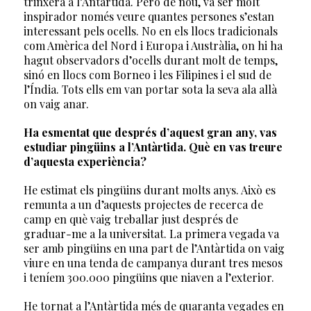
trinxera a l’Antàrtida. Però de nou, va ser molt
inspirador només veure quantes persones s’estan
interessant pels ocells. No en els llocs tradicionals
com Amèrica del Nord i Europa i Austràlia, on hi ha
hagut observadors d’ocells durant molt de temps,
sinó en llocs com Borneo i les Filipines i el sud de
l’Índia. Tots ells em van portar sota la seva ala allà
on vaig anar.
Ha esmentat que després d’aquest gran any, vas
estudiar pingüins a l’Antàrtida. Què en vas treure
d’aquesta experiència?
He estimat els pingüins durant molts anys. Això es
remunta a un d’aquests projectes de recerca de
camp en què vaig treballar just després de
graduar-me a la universitat. La primera vegada va
ser amb pingüins en una part de l’Antàrtida on vaig
viure en una tenda de campanya durant tres mesos
i teníem 300.000 pingüins que niaven a l’exterior.
He tornat a l’Antàrtida més de quaranta vegades en