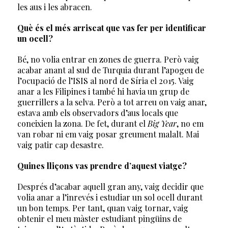
les aus i les abracen.
Què és el més arriscat que vas fer per identificar
un ocell?
Bé, no volia entrar en zones de guerra. Però vaig
acabar anant al sud de Turquia durant l’apogeu de
l’ocupació de l’ISIS al nord de Síria el 2015. Vaig
anar a les Filipines i també hi havia un grup de
guerrillers a la selva. Però a tot arreu on vaig anar,
estava amb els observadors d’aus locals que
coneixien la zona. De fet, durant el
Big Year
, no em
van robar ni em vaig posar greument malalt. Mai
vaig patir cap desastre.
Quines lliçons vas prendre d’aquest viatge?
Després d’acabar aquell gran any, vaig decidir que
volia anar a l’inrevés i estudiar un sol ocell durant
un bon temps. Per tant, quan vaig tornar, vaig
obtenir el meu màster estudiant pingüins de