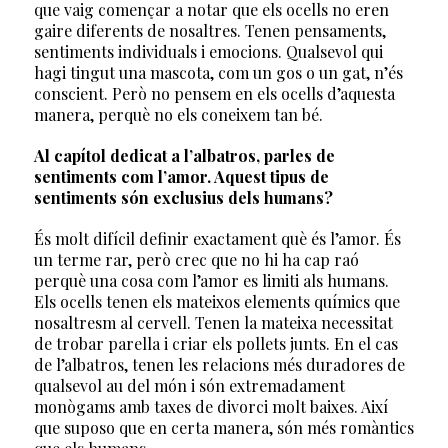
que vaig començar a notar que els ocells no eren
gaire diferents de nosaltres. Tenen pensaments,
sentiments individuals i emocions. Qualsevol qui
hagi tingut una mascota, com un gos o un gat, n’és
conscient. Però no pensem en els ocells d’aquesta
manera, perquè no els coneixem tan bé.
Al capítol dedicat a l’albatros, parles de
sentiments com l’amor. Aquest tipus de
sentiments són exclusius dels humans?
És molt difícil definir exactament què és l’amor. És
un terme rar, però crec que no hi ha cap raó
perquè una cosa com l’amor es limiti als humans.
Els ocells tenen els mateixos elements químics que
nosaltresm al cervell. Tenen la mateixa necessitat
de trobar parella i criar els pollets junts. En el cas
de l’albatros, tenen les relacions més duradores de
qualsevol au del món i són extremadament
monògams amb taxes de divorci molt baixes. Així
que suposo que en certa manera, són més romàntics