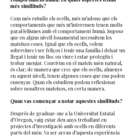
més similituds?
Com més estudio els ocells, més m’adono que els
comportaments que més m’interessen tenen molts
paral·lelismes amb el comportament humà. Suposo
que en algun nivell fonamental necessitem les
mateixes coses. Igual que els ocells, volem
sobreviure i ser feliços i tenir una família i deixar un
llegat i tenir un lloc on viure i estar protegits i
trobar menjar. Convivim en el mateix món natural,
és clar; de manera que crec que els ocells, almenys
en aquest nivell, tenen algunes coses que ens poden
ensenyar. Quan els estudiem podem reflexionar
sobre nosaltres mateixos, en certa manera.
Quan vas començar a notar aquestes similituds?
Després de graduar-me a la Universitat Estatal
d’Oregon, vaig estar deu anys treballant en
projectes d’investigació amb ocells en diferents
parts del món. Va ser arran d’aquesta experiència