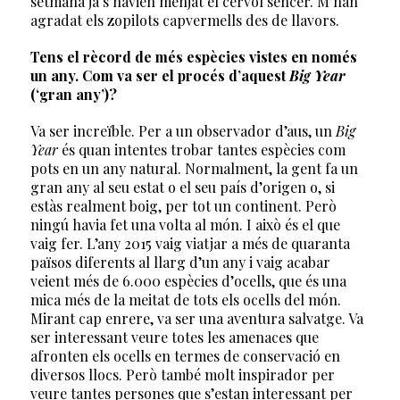
setmana ja s’havien menjat el cérvol sencer. M’han
agradat els zopilots capvermells des de llavors.
Tens el rècord de més espècies vistes en només
un any. Com va ser el procés d’aquest
Big Year
(‘gran any’)?
Va ser increïble. Per a un observador d’aus, un
Big
Year
és quan intentes trobar tantes espècies com
pots en un any natural. Normalment, la gent fa un
gran any al seu estat o el seu país d’origen o, si
estàs realment boig, per tot un continent. Però
ningú havia fet una volta al món. I això és el que
vaig fer. L’any 2015 vaig viatjar a més de quaranta
països diferents al llarg d’un any i vaig acabar
veient més de 6.000 espècies d’ocells, que és una
mica més de la meitat de tots els ocells del món.
Mirant cap enrere, va ser una aventura salvatge. Va
ser interessant veure totes les amenaces que
afronten els ocells en termes de conservació en
diversos llocs. Però també molt inspirador per
veure tantes persones que s’estan interessant per