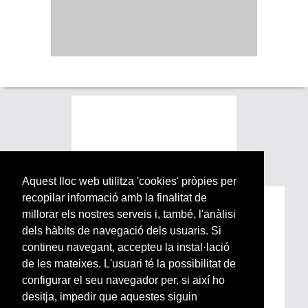
Aquest lloc web utilitza 'cookies' pròpies per
recopilar informació amb la finalitat de
Subscriu-te a la nostra
millorar els nostres serveis i, també, l'anàlisi
Newsletter setmanal
dels hàbits de navegació dels usuaris. Si
contineu navegant, accepteu la instal·lació
de les mateixes. L'usuari té la possibilitat de
Si vols estar al dia de l’actualitat del món
configurar el seu navegador per, si així ho
Arrels, la ràdio, els videos i el mercat
subscriu-te aquí
desitja, impedir que aquestes siguin