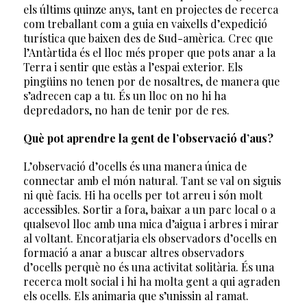
els últims quinze anys, tant en projectes de recerca
com treballant com a guia en vaixells d’expedició
turística que baixen des de Sud-amèrica. Crec que
l’Antàrtida és el lloc més proper que pots anar a la
Terra i sentir que estàs a l’espai exterior. Els
pingüins no tenen por de nosaltres, de manera que
s’adrecen cap a tu. És un lloc on no hi ha
depredadors, no han de tenir por de res.
Què pot aprendre la gent de l’observació d’aus?
L’observació d’ocells és una manera única de
connectar amb el món natural. Tant se val on siguis
ni què facis. Hi ha ocells per tot arreu i són molt
accessibles. Sortir a fora, baixar a un parc local o a
qualsevol lloc amb una mica d’aigua i arbres i mirar
al voltant. Encoratjaria els observadors d’ocells en
formació a anar a buscar altres observadors
d’ocells perquè no és una activitat solitària. És una
recerca molt social i hi ha molta gent a qui agraden
els ocells. Els animaria que s’unissin al ramat.