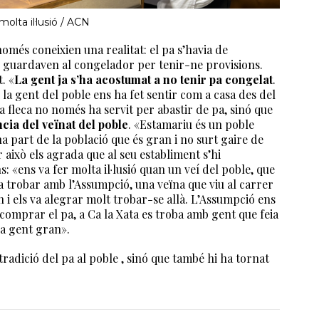
olta il·lusió / ACN
omés coneixien una realitat: el pa s’havia de
 el guardaven al congelador per tenir-ne provisions.
. «
La gent ja s’ha acostumat a no tenir pa congelat
.
la gent del poble ens ha fet sentir com a casa des del
la fleca no només ha servit per abastir de pa, sinó que
cia del veïnat del poble
. «Estamariu és un poble
na part de la població que és gran i no surt gaire de
 això els agrada que al seu establiment s’hi
 «ens va fer molta il·lusió quan un veí del poble, que
 va trobar amb l’Assumpció, una veïna que viu al carrer
 i els va alegrar molt trobar-se allà. L’Assumpció ens
 comprar el pa, a Ca la Xata es troba amb gent que feia
la gent gran».
tradició del pa al poble , sinó que també hi ha tornat