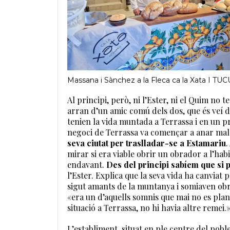
Massana i Sànchez a la Fleca ca la Xata I
Al principi, però, ni l’Ester, ni el Quim no 
arran d’un amic comú dels dos, que és veí de
tenien la vida muntada a Terrassa i en un 
negoci de Terrassa va començar a anar mala
seva ciutat per traslladar-se a Estamariu
.
mirar si era viable obrir un obrador a l’hab
endavant.
Des del principi sabíem que si p
l’Ester. Explica que la seva vida ha canviat
sigut amants de la muntanya i somiaven obri
«era un d’aquells somnis que mai no es pla
situació a Terrassa, no hi havia altre remei.
L’establiment, situat en ple centre del poble