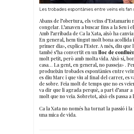
Les trobades espontànies entre veïns els fan m
Abans de l’obertura, els veïns d’Estamariu n
congelar. L’anaven a buscar fins a la Seu i
Amb l’arribada de Ca la Xata, això ha canviat
En general, hem tingut molt bona acollida i 
primer dia», explica l’Ester. A més, diu que 
també s’ha convertit en un
lloc de confluèn
molt petit, però amb molta vida. Això sí, bo
casa… La gent, en general, no passeja» . Per
produeixin trobades espontànies entre veïns:
es diu Marc i que viu al final del carrer, es
de sobre. Feia molt de temps que no es veien
va dir que li agrada perquè, a part d’anar a
molt que no veia. Sobretot, això els passa a 
Ca la Xata no només ha tornat la passió i la 
una mica de vida.