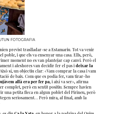
 TUCUTUN FOTOGRAFIA
tenien previst traslladar-se a Estamariu. Tot va venir
l poble, i que els va ensenyar una casa. Ells, però,
primer moment no es van plantejar cap canvi. Però el
ment i aleshores van decidir fer el pas i
deixar la
 Això sí, un objectiu clar: «Vam comprar la casa i vam
itació de baix. Com que es podia fer, vam tirar-ho
ujàvem allà era per fer pa
, i així va ser», afirma
 per complet, però en sentit positiu. Sempre havien
r una petita fleca en algun poblet del Pirineu, però
ntegen seriosament… Però mira, al final, amb la
»
, es diu
Ca la Xata
, en honor a la padrina del Quim.