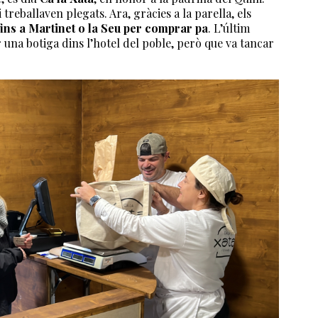
 treballaven plegats. Ara, gràcies a la parella, els
fins a Martinet o la Seu per comprar
pa
. L’últim
 una botiga dins l’hotel del poble, però que va tancar