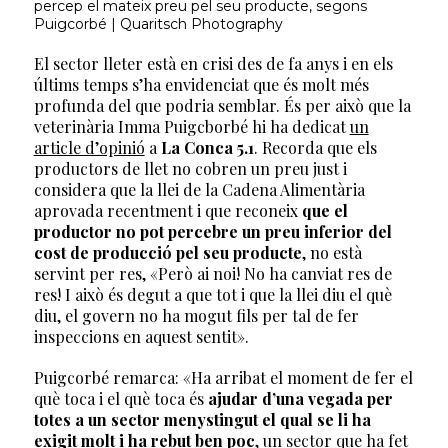
percep el mateix preu pel seu producte, segons
Puigcorbé | Quaritsch Photography
El sector lleter està en crisi des de fa anys i en els
últims temps s’ha envidenciat que és molt més
profunda del que podria semblar. És per això que la
veterinària Imma Puigcborbé hi ha dedicat
un
article d’opinió
a
La Conca 5.1
. Recorda que els
productors de llet no cobren un preu just i
considera que la llei de la Cadena Alimentària
aprovada recentment i que reconeix
que el
productor no pot percebre un preu inferior del
cost de producció pel seu producte
, no està
servint per res, «Però ai noi! No ha canviat res de
res! I això és degut a que tot i que la llei diu el què
diu, el govern no ha mogut fils per tal de fer
inspeccions en aquest sentit».
Puigcorbé remarca: «Ha arribat el moment de fer el
què toca i el què toca és
ajudar d’una vegada per
totes a un sector menystingut el qual se li ha
exigit molt i ha rebut ben poc
, un sector que ha fet