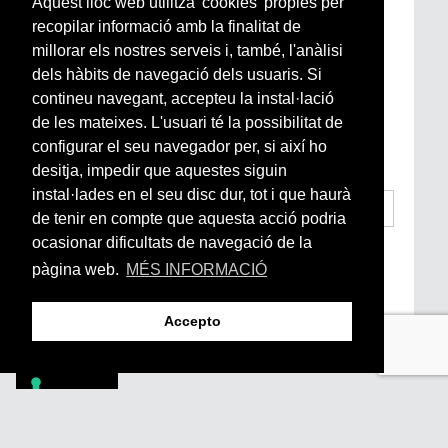
Aquest lloc web utilitza 'cookies' pròpies per
recopilar informació amb la finalitat de
Subscriu-te a la nostra
millorar els nostres serveis i, també, l'anàlisi
Newsletter setmanal
dels hàbits de navegació dels usuaris. Si
contineu navegant, accepteu la instal·lació
Si vols estar al dia de l’actualitat del món
de les mateixes. L'usuari té la possibilitat de
Arrels, la ràdio, els videos i el mercat
configurar el seu navegador per, si així ho
subscriu-te aquí
desitja, impedir que aquestes siguin
instal·lades en el seu disc dur, tot i que haurà
de tenir en compte que aquesta acció podria
ocasionar dificultats de navegació de la
He llegit i accepto la
Condicions Generals
d’Accés i Ús i Política de Privacitat
*
pàgina web.
MÉS INFORMACIÓ
Enviar
Accepto
Footer
PÒDCASTS