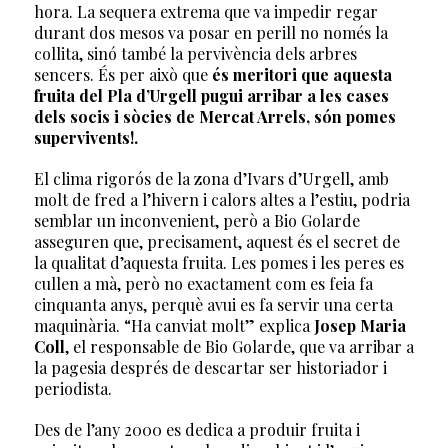
hora. La sequera extrema que va impedir regar
durant dos mesos va posar en perill no només la
collita, sinó també la pervivència dels arbres
sencers. És per això que
és meritori que aquesta
fruita del Pla d’Urgell pugui arribar a les cases
dels socis i sòcies de Mercat Arrels, són pomes
supervivents!.
El clima rigorós de la zona d’Ivars d’Urgell, amb
molt de fred a l’hivern i calors altes a l’estiu, podria
semblar un inconvenient, però a Bio Golarde
asseguren que, precisament, aquest és el secret de
la qualitat d’aquesta fruita. Les pomes i les peres es
cullen a mà, però no exactament com es feia fa
cinquanta anys, perquè avui es fa servir una certa
maquinària. “Ha canviat molt” explica
Josep Maria
Coll
, el responsable de Bio Golarde, que va arribar a
la pagesia després de descartar ser historiador i
periodista.
Des de l’any 2000 es dedica a produir fruita i