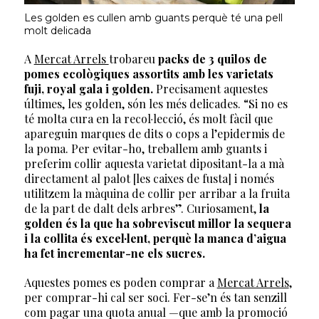
Les golden es cullen amb guants perquè té una pell
molt delicada
A
Mercat Arrels
trobareu
packs de 3 quilos de
pomes ecològiques assortits amb les varietats
fuji, royal gala i golden.
Precisament aquestes
últimes, les golden, són les més delicades. “Si no es
té molta cura en la recol·lecció, és molt fàcil que
apareguin marques de dits o cops a l’epidermis de
la poma. Per evitar-ho, treballem amb guants i
preferim collir aquesta varietat dipositant-la a mà
directament al palot [les caixes de fusta] i només
utilitzem la màquina de collir per arribar a la fruita
de la part de dalt dels arbres”. Curiosament,
la
golden és la que ha sobreviscut millor la sequera
i la collita és excel·lent, perquè la manca d’aigua
ha fet incrementar-ne els sucres.
Aquestes pomes es poden comprar a
Mercat Arrels
,
per comprar-hi cal ser soci. Fer-se’n és tan senzill
com pagar una quota anual —que amb la promoció