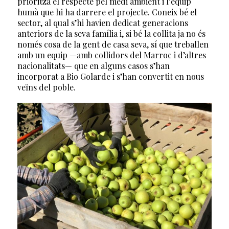
prioritza el respecte pel medi ambient i l’equip
humà que hi ha darrere el projecte. Coneix bé el
sector, al qual s’hi havien dedicat generacions
anteriors de la seva família i, si bé la collita ja no és
només cosa de la gent de casa seva, sí que treballen
amb un equip —amb collidors del Marroc i d’altres
nacionalitats— que en alguns casos s’han
incorporat a Bio Golarde i s’han convertit en nous
veïns del poble.