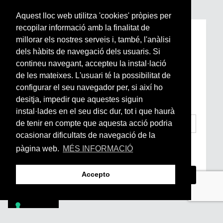
Aquest lloc web utilitza 'cookies' pròpies per
recopilar informació amb la finalitat de
Subscriu-te a la nostra
millorar els nostres serveis i, també, l'anàlisi
Newsletter setmanal
dels hàbits de navegació dels usuaris. Si
contineu navegant, accepteu la instal·lació
de les mateixes. L'usuari té la possibilitat de
Si vols estar al dia de l’actualitat del món
configurar el seu navegador per, si així ho
Arrels, la ràdio, els videos i el mercat
subscriu-te aquí
desitja, impedir que aquestes siguin
instal·lades en el seu disc dur, tot i que haurà
de tenir en compte que aquesta acció podria
ocasionar dificultats de navegació de la
He llegit i accepto la
Condicions Generals
pàgina web.
MÉS INFORMACIÓ
d’Accés i Ús i Política de Privacitat
*
Accepto