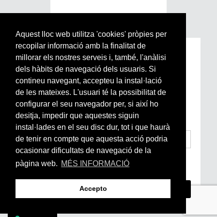
Aquest lloc web utilitza 'cookies' pròpies per
recopilar informació amb la finalitat de
Subscriu-te a la nostra
millorar els nostres serveis i, també, l'anàlisi
Newsletter setmanal
dels hàbits de navegació dels usuaris. Si
contineu navegant, accepteu la instal·lació
de les mateixes. L'usuari té la possibilitat de
Si vols estar al dia de l’actualitat del món
configurar el seu navegador per, si així ho
Arrels, la ràdio, els videos i el mercat
subscriu-te aquí
desitja, impedir que aquestes siguin
instal·lades en el seu disc dur, tot i que haurà
de tenir en compte que aquesta acció podria
ocasionar dificultats de navegació de la
He llegit i accepto la
Condicions Generals
pàgina web.
MÉS INFORMACIÓ
d’Accés i Ús i Política de Privacitat
*
Accepto