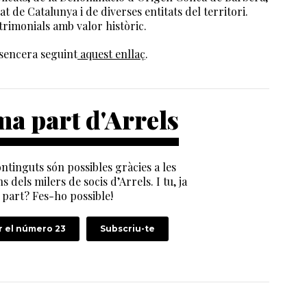
 de Catalunya i de diverses entitats del territori.
atrimonials amb valor històric.
sencera seguint
aquest enllaç
.
a part d'Arrels
ntinguts són possibles gràcies a les
s dels milers de socis d’Arrels. I tu, ja
part? Fes-ho possible!
 el número 23
Subscriu-te