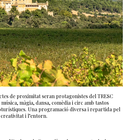
oductes de proximitat seran protagonistes del TRESC
úsica, màgia, dansa, comèdia i circ amb tastos
noturístiques. Una programació diversa i repartida pel
creativitat i l’entorn.