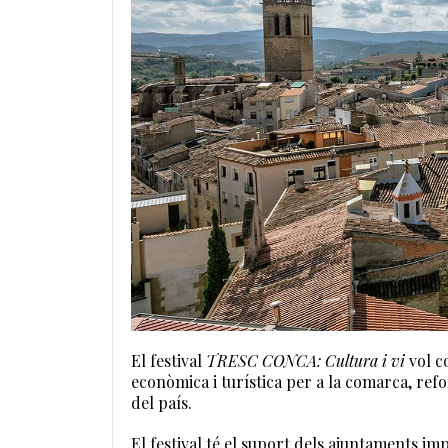
El festival
TRESC CONCA: Cultura i vi
vol c
econòmica i turística per a la comarca, refo
del país.
El festival té el suport dels ajuntaments i