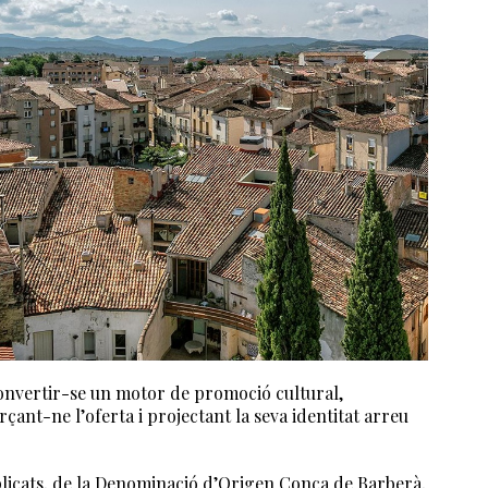
onvertir-se un motor de promoció cultural,
rçant-ne l’oferta i projectant la seva identitat arreu
mplicats, de la Denominació d’Origen Conca de Barberà,