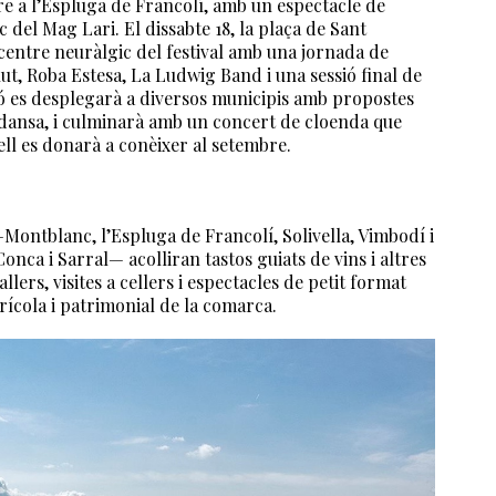
re a l’Espluga de Francolí, amb un espectacle de
 del Mag Lari. El dissabte 18, la plaça de Sant
centre neuràlgic del festival amb una jornada de
t, Roba Estesa, La Ludwig Band i una sessió final de
ó es desplegarà a diversos municipis amb propostes
i dansa, i culminarà amb un concert de cloenda que
ll es donarà a conèixer al setembre.
—Montblanc, l’Espluga de Francolí, Solivella, Vimbodí i
onca i Sarral— acolliran tastos guiats de vins i altres
llers, visites a cellers i espectacles de petit format
rícola i patrimonial de la comarca.