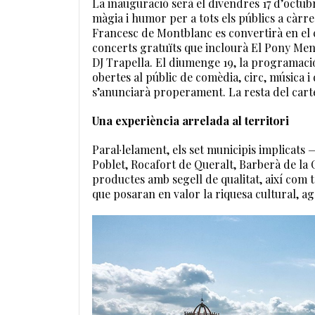
La inauguració serà el divendres 17 d’octub
màgia i humor per a tots els públics a càrrec
Francesc de Montblanc es convertirà en el 
concerts gratuïts que inclourà El Pony Menu
DJ Trapella. El diumenge 19, la programaci
obertes al públic de comèdia, circ, música 
s’anunciarà properament. La resta del carte
Una experiència arrelada al territori
Paral·lelament, els set municipis implicats 
Poblet, Rocafort de Queralt, Barberà de la C
productes amb segell de qualitat, així com ta
que posaran en valor la riquesa cultural, ag