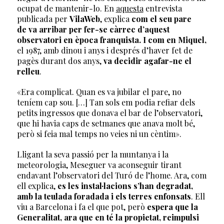
ocupat de mantenir-lo. En
aquesta
entrevista
publicada per
VilaWeb
, explica
com el seu pare
de va arribar per fer-se
càrrec d’aquest
observatori en època franquista. I com en Miquel,
el 1987, amb dinou i anys i després d’haver fet de
pagès durant dos anys,
va decidir agafar-ne el
relleu
.
«Era complicat. Quan es va jubilar el pare, no
teníem cap sou. […] Tan sols em podia refiar dels
petits ingressos que donava el bar de l’observatori,
que hi havia caps de setmanes que anava molt bé,
però si feia mal temps no veies ni un cèntim».
Lligant la seva passió per la muntanya i la
meteorologia, Meseguer va aconseguir tirant
endavant l’observatori del Turó de l’home. Ara, com
ell explica,
es les instal·lacions s’han degradat,
amb la teulada foradada i els terres enfonsats
. Ell
viu a Barcelona i fa el que pot, però
espera que la
Generalitat, ara que en té la propietat, reimpulsi