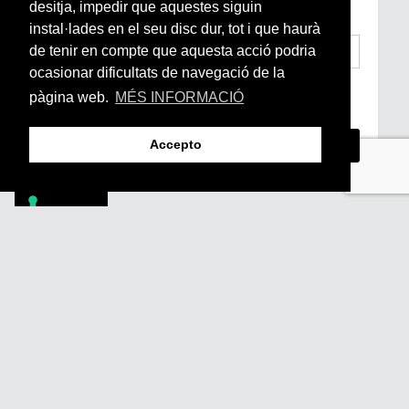
subscriu-te aquí
desitja, impedir que aquestes siguin
instal·lades en el seu disc dur, tot i que haurà
de tenir en compte que aquesta acció podria
ocasionar dificultats de navegació de la
He llegit i accepto la
Condicions Generals
pàgina web.
MÉS INFORMACIÓ
d’Accés i Ús i Política de Privacitat
*
Accepto
Footer
PÒDCASTS
DIY
DOCUMENTALS
REVISTA
SUBSCRIU-TE
QUI SOM
FAQS