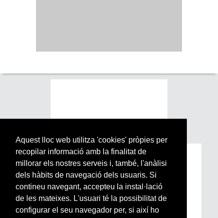
Aquest lloc web utilitza 'cookies' pròpies per
recopilar informació amb la finalitat de
Subscriu-te a la nostra
millorar els nostres serveis i, també, l'anàlisi
Newsletter setmanal
dels hàbits de navegació dels usuaris. Si
contineu navegant, accepteu la instal·lació
de les mateixes. L'usuari té la possibilitat de
Si vols estar al dia de l’actualitat del món
configurar el seu navegador per, si així ho
Arrels, la ràdio, els videos i el mercat