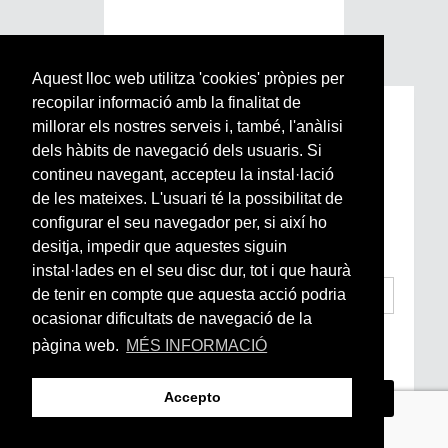
Aquest lloc web utilitza 'cookies' pròpies per
recopilar informació amb la finalitat de
Subscriu-te a la nostra
millorar els nostres serveis i, també, l'anàlisi
Newsletter setmanal
dels hàbits de navegació dels usuaris. Si
contineu navegant, accepteu la instal·lació
de les mateixes. L'usuari té la possibilitat de
Si vols estar al dia de l’actualitat del món
configurar el seu navegador per, si així ho
Arrels, la ràdio, els videos i el mercat
subscriu-te aquí
desitja, impedir que aquestes siguin
instal·lades en el seu disc dur, tot i que haurà
de tenir en compte que aquesta acció podria
ocasionar dificultats de navegació de la
He llegit i accepto la
Condicions Generals
pàgina web.
MÉS INFORMACIÓ
d’Accés i Ús i Política de Privacitat
*
Accepto