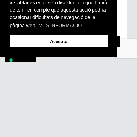
instal·lades en el seu disc dur, tot i que haurà
de tenir en compte que aquesta acció podria
ocasionar dificultats de navegació de la
He llegit i accepto la
Condicions Generals
pàgina web.
MÉS INFORMACIÓ
d’Accés i Ús i Política de Privacitat
*
Accepto
Footer
PÒDCASTS
DIY
DOCUMENTALS
REVISTA
SUBSCRIU-TE
QUI SOM
FAQS
CONTACTA