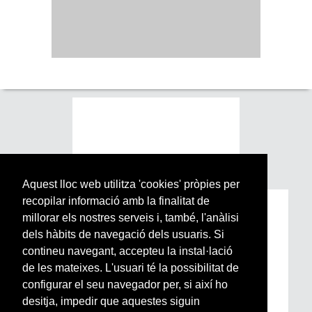
Aquest lloc web utilitza 'cookies' pròpies per
recopilar informació amb la finalitat de
Subscriu-te a la nostra
millorar els nostres serveis i, també, l'anàlisi
Newsletter setmanal
dels hàbits de navegació dels usuaris. Si
contineu navegant, accepteu la instal·lació
de les mateixes. L'usuari té la possibilitat de
Si vols estar al dia de l’actualitat del món
configurar el seu navegador per, si així ho
Arrels, la ràdio, els videos i el mercat
subscriu-te aquí
desitja, impedir que aquestes siguin