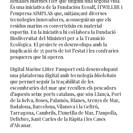
deixalles marines i fer que tinguin una segona vida.
És una iniciativa de la Fundación Ecoalf, ITWILLBE i
l’empresa AIMPLAS que, mitjançant diverses
tecnologies innovadores, aconseguiran que els
residus marins es converteixin en material
esportiu. En la iniciativa hi col·labora la Fundació
Biodiversitat del Ministeri per a la Transició
Ecològica. El projecte es desenvolupa amb la
implicació de 35 ports de tot l’estat i les confraries
pesqueres que hi operen.
Digital Marine Litter Passport està desenvolupant
una plataforma digital amb tecnologia
blockchain
que permet seguir la traçabilitat de les
escombraries del mar que recullen els pescadors
d’aquests setze ports catalans, que són Llançà, Port
de la Selva, Roses, Palamós, Blanes, Arenys de Mar,
Badalona, Barcelona, Vilanova i la Geltrú,
Tarragona, Cambrils, l’Ametlla de Mar, l’Ampolla,
Deltebre, Sant Carles de la Ràpita i les Cases
d’Alcanar.