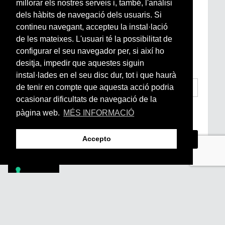
Subscriu-te a la nostra
millorar els nostres serveis i, també, l'anàlisi
Newsletter setmanal
dels hàbits de navegació dels usuaris. Si
contineu navegant, accepteu la instal·lació
de les mateixes. L'usuari té la possibilitat de
Si vols estar al dia de l’actualitat del món
configurar el seu navegador per, si així ho
Arrels, la ràdio, els videos i el mercat
subscriu-te aquí
desitja, impedir que aquestes siguin
instal·lades en el seu disc dur, tot i que haurà
de tenir en compte que aquesta acció podria
ocasionar dificultats de navegació de la
He llegit i accepto la
Condicions Generals
pàgina web.
MÉS INFORMACIÓ
d’Accés i Ús i Política de Privacitat
*
Accepto
Footer
PÒDCASTS
DIY
DOCUMENTALS