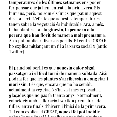
temperatures de les últimes setmanes ens poden
fer pensar que ja hem entrat a la primavera. Els
humans, però, no som els únics que patim aquest
desconcert. L’efecte que aquestes temperatures
tenen sobre la vegetació és indubtable. Ara, a més,
hi ha plantes com
la ginesta, la prunera o la
perera que han florit de manera molt prematura
.
Això pot implicar diversos perills. El centre
CREAF
ho explica mitjançant un fil a la xarxa social X (antic
Twitter).
El principal perill és que
aquesta calor sigui
passatgera i el fred torni de manera sobtada
. Això
podria fer que les
plantes s’arribessin a congelar i
morissin
. I és que, encara que no ho sembli,
actualment la vegetació s’ha vist més exposada a
glaçades que no pas fa trenta anys. Normalment,
coincideix amb la floració i sortida prematura de
fulles, entre finals d’hivern i l’inici de la primavera.
Tal com explica el CREAF,
aquest fet pot incidir