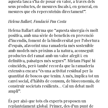
aquesta tasca s’ha de posar en valor, a través dels
seus productes, de mesures fiscals i, en general, en
mesures que els repercuteixin directament”.
Helena Ballart, Fundació Pau Costa
Helena Ballart afirma que “aquesta sinergia és molt
positiva, amb una sèrie de beneficis en prevenció
d’incendis, foment de la biodiversitat per l’obertura
d’espais, afavorint una ramaderia més sostenible
amb models més pròxims a la natura, aconseguit
productes del ramat amb un valor afegit i. en
definitiva, paisatges més segurs”. Míriam Piqué hi
coincideix, però també recorda que la ramaderia
extensiva encara “és una activitat residual per la
quantitat de boscos que tenim. A més, implica tot un
canvi social, d’hàbits de consum, de bioeconomia, de
construir societats resilients… Cal un debat molt
ampli”.
És per això que tots els experts proposen un
replantejament global. Primer, des d’un punt de