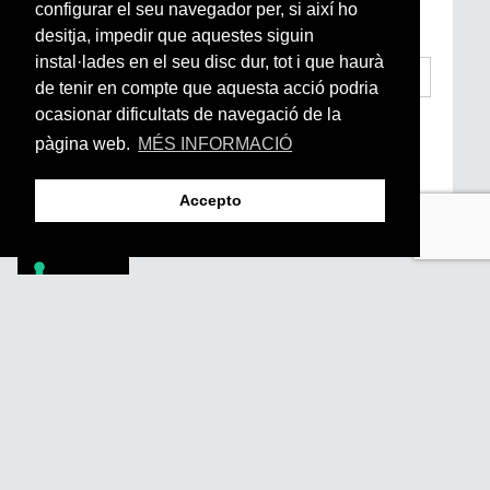
Arrels, la ràdio, els videos i el mercat
configurar el seu navegador per, si així ho
subscriu-te aquí
desitja, impedir que aquestes siguin
instal·lades en el seu disc dur, tot i que haurà
de tenir en compte que aquesta acció podria
ocasionar dificultats de navegació de la
He llegit i accepto la
Condicions Generals
d’Accés i Ús i Política de Privacitat
*
pàgina web.
MÉS INFORMACIÓ
Enviar
Accepto
Footer
PÒDCASTS
DIY
DOCUMENTALS
REVISTA
SUBSCRIU-TE
QUI SOM