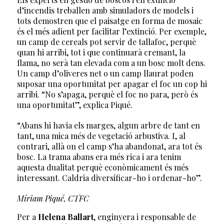
d’incendis treballen amb simuladors de models i
tots demostren que el paisatge en forma de mosaic
és el més adient per facilitar l’extinció. Per exemple,
un camp de cereals pot servir de tallafoc, perquè
quan hi arribi, tot i que continuarà cremant, la
flama, no serà tan elevada com a un bosc molt dens.
Un camp d’oliveres net o un camp llaurat poden
suposar una oportunitat per apagar el foc un cop hi
arribi. “No s’apaga, perquè el foc no para, però és
una oportunitat”, explica Piqué.
“Abans hi havia els marges, algun arbre de tant en
tant, una mica més de vegetació arbustiva. I, al
contrari, allà on el camp s’ha abandonat, ara tot és
bosc. La trama abans era més rica i ara tenim
aquesta dualitat perquè econòmicament és més
interessant. Caldria diversificar-ho i ordenar-ho”.
Míriam Piqué, CTFC
Per a
Helena Ballart
, enginyera i responsable de