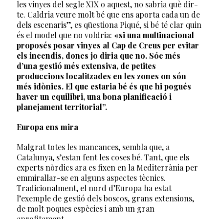
les vinyes del segle XIX o aquest, no sabria què dir-
te. Caldria veure molt bé que ens aporta cada un de
dels escenaris”, es qüestiona Piqué, si bé té clar quin
és el model que no voldria:
«si una multinacional
proposés posar vinyes al Cap de Creus per evitar
els incendis, doncs jo diria que no. Sóc més
d’una gestió més extensiva, de petites
produccions localitzades en les zones on són
més idònies. El que estaria bé és que hi pogués
haver un equilibri, una bona planificació i
planejament territorial”.
Europa ens mira
Malgrat totes les mancances, sembla que, a
Catalunya, s’estan fent les coses bé. Tant, que els
experts nòrdics ara es fixen en la Mediterrània per
emmirallar-se en alguns aspectes tècnics.
Tradicionalment, el nord d’Europa ha estat
l’exemple de gestió dels boscos, grans extensions,
de molt poques espècies i amb un gran
aprofitament.