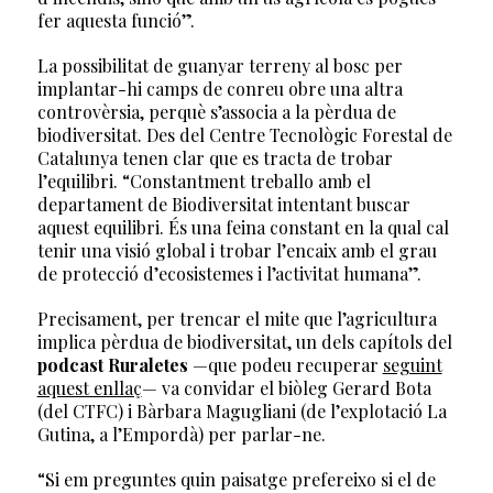
fer aquesta funció”.
La possibilitat de guanyar terreny al bosc per
implantar-hi camps de conreu obre una altra
controvèrsia, perquè s’associa a la pèrdua de
biodiversitat. Des del Centre Tecnològic Forestal de
Catalunya tenen clar que es tracta de trobar
l’equilibri. “Constantment treballo amb el
departament de Biodiversitat intentant buscar
aquest equilibri. És una feina constant en la qual cal
tenir una visió global i trobar l’encaix amb el grau
de protecció d’ecosistemes i l’activitat humana”.
Precisament, per trencar el mite que l’agricultura
implica pèrdua de biodiversitat, un dels capítols del
podcast Ruraletes
—que podeu recuperar
seguint
aquest enllaç
— va convidar el biòleg Gerard Bota
(del CTFC) i Bàrbara Magugliani (de l’explotació La
Gutina, a l’Empordà) per parlar-ne.
“Si em preguntes quin paisatge prefereixo si el de