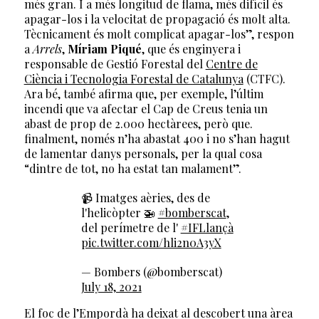
més gran. I a més longitud de flama, més difícil és
apagar-los i la velocitat de propagació és molt alta.
Tècnicament és molt complicat apagar-los”, respon
a
Arrels
,
Míriam Piqué
, que és enginyera i
responsable de Gestió Forestal del
Centre de
Ciència i Tecnologia Forestal de Catalunya
(CTFC).
Ara bé, també afirma que, per exemple, l’últim
incendi que va afectar el Cap de Creus tenia un
abast de prop de 2.000 hectàrees, però que.
finalment, només n’ha abastat 400 i no s’han hagut
de lamentar danys personals, per la qual cosa
“dintre de tot, no ha estat tan malament”.
📹 Imatges aèries, des de
l'helicòpter 🚁
#bomberscat
,
del perímetre de l'
#IFLlançà
pic.twitter.com/hli2n0A3yX
— Bombers (@bomberscat)
July 18, 2021
El foc de l’Empordà ha deixat al descobert una àrea