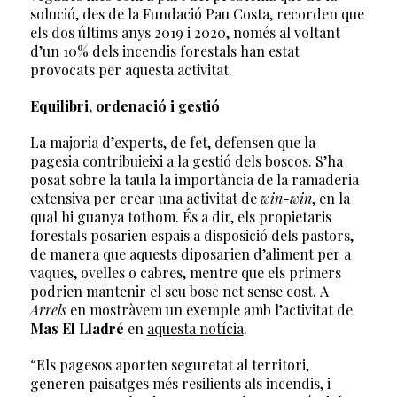
solució, des de la Fundació Pau Costa, recorden que
els dos últims anys 2019 i 2020, només al voltant
d’un 10% dels incendis forestals han estat
provocats per aquesta activitat.
Equilibri, ordenació i gestió
La majoria d’experts, de fet, defensen que la
pagesia contribuieixi a la gestió dels boscos. S’ha
posat sobre la taula la importància de la ramaderia
extensiva per crear una activitat de
win-win
, en la
qual hi guanya tothom. És a dir, els propietaris
forestals posarien espais a disposició dels pastors,
de manera que aquests diposarien d’aliment per a
vaques, ovelles o cabres, mentre que els primers
podrien mantenir el seu bosc net sense cost. A
Arrels
en mostràvem un exemple amb l’activitat de
Mas El Lladré
en
aquesta notícia
.
“Els pagesos aporten seguretat al territori,
generen paisatges més resilients als incendis, i