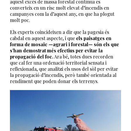
aquest excés de massa forestal contínua es
converteix en un risc molt elevat d’incendis en
campanyes com la d’aquest any, en que ha plogut
molt poc.
Els experts coincideixen a dir que la pagesia és
cabdal en aquest aspecte, i que
els paisatges en
forma de mosaic —agrari i forestal— són els que
s’han demostrat més efectius per evitar la
propagació del foc.
Ara bé, totes dues recorden
que cal fer una ordenació territorial sensata i
reflexionada, que analitzi els usos del sòl per evitar
la propagació d’incendis, però també orientada al
rendiment que poden donar els terrenys.