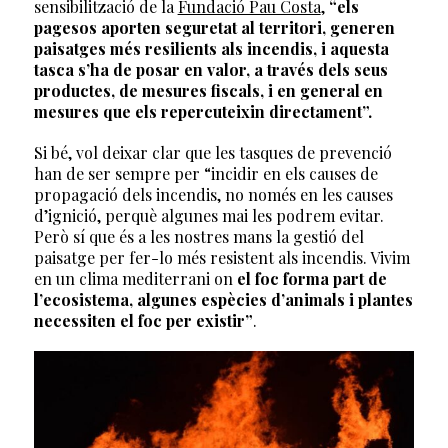
sensibilització de la
Fundació Pau Costa
,
“els
pagesos aporten seguretat al territori, generen
paisatges més resilients als incendis, i aquesta
tasca s’ha de posar en valor, a través dels seus
productes, de mesures fiscals, i en general en
mesures que els repercuteixin directament”.
Si bé, vol deixar clar que les tasques de prevenció
han de ser sempre per “incidir en els causes de
propagació dels incendis, no només en les causes
d’ignició, perquè algunes mai les podrem evitar.
Però sí que és a les nostres mans la gestió del
paisatge per fer-lo més resistent als incendis. Vivim
en un clima mediterrani on
el foc forma part de
l’ecosistema, algunes espècies d’animals i plantes
necessiten el foc per existir”
.