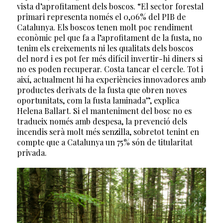
vista d’aprofitament dels boscos. “El sector forestal
primari representa només el 0,06% del PIB de
Catalunya. Els boscos tenen molt poc rendiment
econòmic pel que fa a l’aprofitament de la fusta, no
tenim els creixements ni les qualitats dels boscos
del nord i es pot fer més difícil invertir-hi diners si
no es poden recuperar. Costa tancar el cercle. Tot i
així, actualment hi ha experiències innovadores amb
productes derivats de la fusta que obren noves
oportunitats, com la fusta laminada”, explica
Helena Ballart. Si el manteniment del bosc no es
tradueix només amb despesa, la prevenció dels
incendis serà molt més senzilla, sobretot tenint en
compte que a Catalunya un 75% són de titularitat
privada.