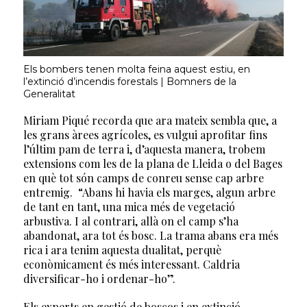
Els bombers tenen molta feina aquest estiu, en
l’extinció d’incendis forestals | Bomners de la
Generalitat
Miriam Piqué recorda que ara mateix sembla que, a
les grans àrees agrícoles, es vulgui aprofitar fins
l’últim pam de terra i, d’aquesta manera, trobem
extensions com les de la plana de Lleida o del Bages
en què tot són camps de conreu sense cap arbre
entremig. “Abans hi havia els marges, algun arbre
de tant en tant, una mica més de vegetació
arbustiva. I al contrari, allà on el camp s’ha
abandonat, ara tot és bosc. La trama abans era més
rica i ara tenim aquesta dualitat, perquè
econòmicament és més interessant. Caldria
diversificar-ho i ordenar-ho”.
Els experts en gestió de boscos i en extinció