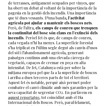
de terrasses, antigament ocupades per vinyes, que
ha obert un debat al voltant de la importància de la
pagesia en la gestió dels incendis. Una importància
que té dues vessants. D’una banda,
l’activitat
agrícola pot ajudar a mantenir els boscos nets
.
Però, de l’altra,
els camps de conreu que trenquen
la continuïtat del bosc són claus en l’extinció dels
incendis
. Peròel fet és que, de camps de conreu,
cada vegada n’hi ha menys. La superfície forestal
s’ha triplicat en l’últim segle degut als canvis d’usos
del sòl i l’abandonament agrícola, generant
paisatges continus amb una elevada càrrega de
vegetació, capaços de cremar en peça en alta
intensitat. De fet, Catalunya està per sobre la
mitjana europea pel que fa a la superfície de boscos
i arriba a dues terceres parts de tot el territori.
Aquest fet és notable, perquè això permet poder
combatre el canvi climàtic amb més garanties per la
seva capacitat de segrestar CO2. En parlàvem en
aquest reportatge
, tot coincidint amb el Dia
Internacional dels Boscos. Però, paral·lelament,