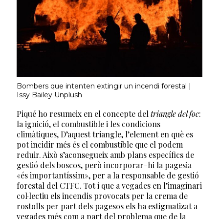
Bombers que intenten extingir un incendi forestal |
Issy Bailey Unplush
Piqué ho resumeix en el concepte del
triangle del foc
:
la ignició, el combustible i les condicions
climàtiques, D’aquest triangle, l’element en què es
pot incidir més és el combustible que el podem
reduir. Això s’aconsegueix amb plans específics de
gestió dels boscos, però incorporar-hi la pagesia
«és importantíssim», per a la responsable de gestió
forestal del CTFC. Tot i que a vegades en l’imaginari
col·lectiu els incendis provocats per la crema de
rostolls per part dels pagesos els ha estigmatizat a
vegades més com a part del problema que de la