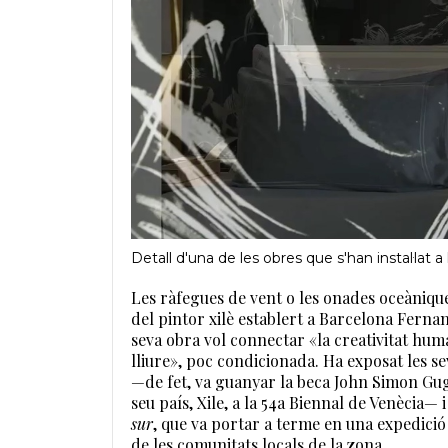
Detall d'una de les obres que s'han instal·lat 
Les ràfegues de vent o les onades oceàniques
del pintor xilè establert a Barcelona Fernan
seva obra vol connectar «la creativitat hu
lliure», poc condicionada. Ha exposat les s
—de fet, va guanyar la beca John Simon Gu
seu país, Xile, a la 54a Biennal de Venècia—
sur
, que va portar a terme en una expedició 
de les comunitats locals de la zona.