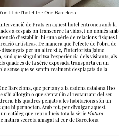
’un llit de l’hotel The One Barcelona
a intervenció de Prats en aquest hotel entronca amb la
inades a «espais on transcorre la vida», i no només amb
enció d’estabilir-hi «una sèrie de relacions físiques i
creació artística». De manera que l’efecte de l’obra de
issenyats per un altre xilè, l’interiorista Jaime
 sinó que singularitza l’experiència dels visitants, als
els quadres de la sèrie exposada transporta en un
le sense que se sentin realment desplaçats de la
One Barcelona, que pertany a la cadena catalana H10
e s’hi allotgin o que s’entaulin al restaurant del seu
edrera. Els quadres penjats a les habitacions són un
ts que hi pernocten. Amb tot, per divulgar aquest
r un catàleg que reprodueix tota la sèrie
Pintura
de natura secreta amagat al cor de Barcelona.