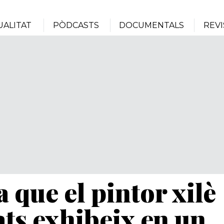
UALITAT
PÒDCASTS
DOCUMENTALS
REVI
a que el pintor xilè
ts exhibeix en un