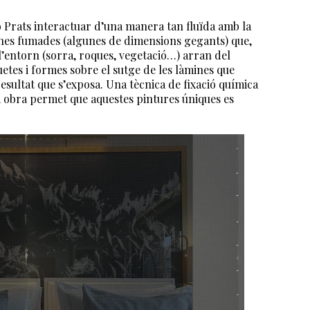
 Prats interactuar d’una manera tan fluïda amb la
ines fumades (algunes de dimensions gegants) que,
 l’entorn (sorra, roques, vegetació…) arran del
uetes i formes sobre el sutge de les làmines que
esultat que s’exposa. Una tècnica de fixació química
 obra permet que aquestes pintures úniques es