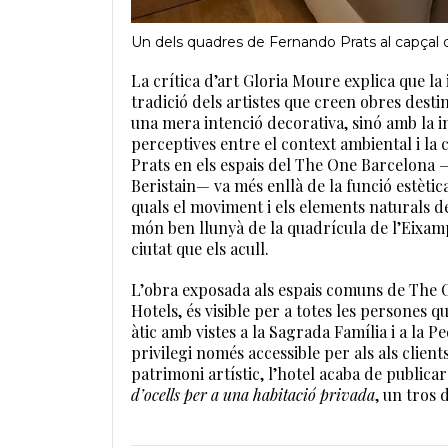
Un dels quadres de Fernando Prats al capçal d
La crítica d’art Gloria Moure explica que l
tradició dels artistes que creen obres dest
una mera intenció decorativa, sinó amb la int
perceptives entre el context ambiental i la 
Prats en els espais del The One Barcelona —d
Beristain— va més enllà de la funció estètica,
quals el moviment i els elements naturals d
món ben llunyà de la quadrícula de l’Eixamp
ciutat que els acull.
L’obra exposada als espais comuns de The 
Hotels, és visible per a totes les persones qu
àtic amb vistes a la Sagrada Família i a la P
privilegi només accessible per als als clien
patrimoni artístic, l’hotel acaba de publica
d’ocells per a una habitació privada
, un tros 