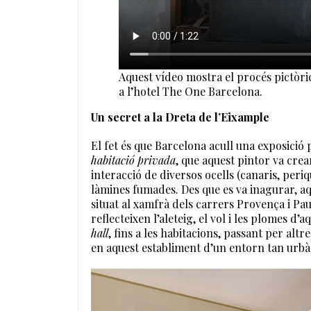
Aquest vídeo mostra el procés pictòr
a l’hotel The One Barcelona.
Un secret a la Dreta de l’Eixample
El fet és que Barcelona acull una exposició
habitació privada
, que aquest pintor va crear
interacció de diversos ocells (canaris, peri
làmines fumades. Des que es va inagurar, a
situat al xamfrà dels carrers Provença i Pa
reflecteixen l’aleteig, el vol i les plomes d’
hall
, fins a les habitacions, passant per al
en aquest establiment d’un entorn tan urbà 