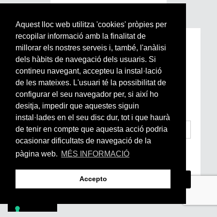
Aquest lloc web utilitza 'cookies' pròpies per
recopilar informació amb la finalitat de
Subscriu-te a la nostra
millorar els nostres serveis i, també, l'anàlisi
Newsletter setmanal
dels hàbits de navegació dels usuaris. Si
contineu navegant, accepteu la instal·lació
de les mateixes. L'usuari té la possibilitat de
Si vols estar al dia de l’actualitat del món
configurar el seu navegador per, si així ho
Arrels, la ràdio, els videos i el mercat
subscriu-te aquí
desitja, impedir que aquestes siguin
instal·lades en el seu disc dur, tot i que haurà
de tenir en compte que aquesta acció podria
ocasionar dificultats de navegació de la
He llegit i accepto la
Condicions Generals
pàgina web.
MÉS INFORMACIÓ
d’Accés i Ús i Política de Privacitat
*
Accepto