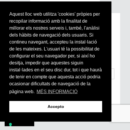
Aquest lloc web utilitza 'cookies' pròpies per
recopilar informació amb la finalitat de
Subscriu-te a la nostra
millorar els nostres serveis i, també, l'anàlisi
Newsletter setmanal
dels hàbits de navegació dels usuaris. Si
contineu navegant, accepteu la instal·lació
Si vols estar al dia de l’actualitat del món
de les mateixes. L'usuari té la possibilitat de
Arrels, la ràdio, els videos i el mercat
configurar el seu navegador per, si així ho
subscriu-te aquí
desitja, impedir que aquestes siguin
instal·lades en el seu disc dur, tot i que haurà
de tenir en compte que aquesta acció podria
ocasionar dificultats de navegació de la
He llegit i accepto la
Condicions Generals
d’Accés i Ús i Política de Privacitat
*
pàgina web.
MÉS INFORMACIÓ
Enviar
Accepto