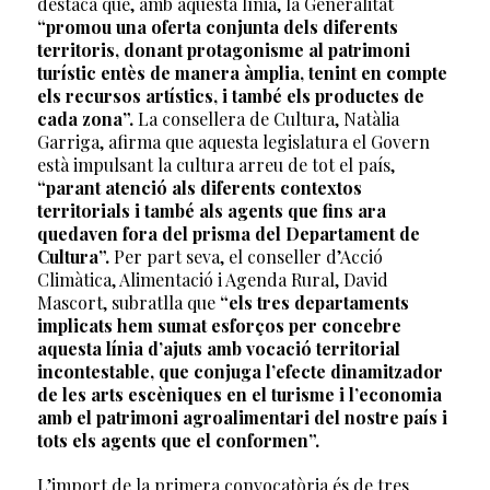
destaca que, amb aquesta línia, la Generalitat
“promou una oferta conjunta dels diferents
territoris, donant protagonisme al patrimoni
turístic entès de manera àmplia, tenint en compte
els recursos artístics, i també els productes de
cada zona”.
La consellera de Cultura, Natàlia
Garriga, afirma que aquesta legislatura el Govern
està impulsant la cultura arreu de tot el país,
“parant atenció als diferents contextos
territorials i també als agents que fins ara
quedaven fora del prisma del Departament de
Cultura”.
Per part seva, el conseller d’Acció
Climàtica, Alimentació i Agenda Rural, David
Mascort, subratlla que
“els tres departaments
implicats hem sumat esforços per concebre
aquesta línia d’ajuts amb vocació territorial
incontestable, que conjuga l’efecte dinamitzador
de les arts escèniques en el turisme i l’economia
amb el patrimoni agroalimentari del nostre país i
tots els agents que el conformen”.
L’import de la primera convocatòria és de tres