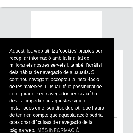
Aquest lloc web utilitza 'cookies' pròpies per
recopilar informació amb la finalitat de
Subscriu-te a la nostra
millorar els nostres serveis i, també, l'anàlisi
Newsletter setmanal
dels hàbits de navegació dels usuaris. Si
contineu navegant, accepteu la instal·lació
Si vols estar al dia de l’actualitat del món
de les mateixes. L'usuari té la possibilitat de
Arrels, la ràdio, els videos i el mercat
configurar el seu navegador per, si així ho
subscriu-te aquí
desitja, impedir que aquestes siguin
instal·lades en el seu disc dur, tot i que haurà
de tenir en compte que aquesta acció podria
ocasionar dificultats de navegació de la
He llegit i accepto la
Condicions Generals
d’Accés i Ús i Política de Privacitat
*
pàgina web.
MÉS INFORMACIÓ