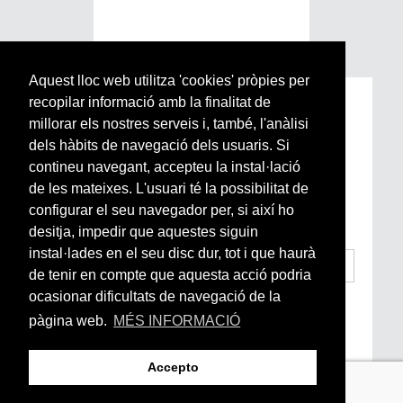
Aquest lloc web utilitza 'cookies' pròpies per
recopilar informació amb la finalitat de
Subscriu-te a la nostra
millorar els nostres serveis i, també, l'anàlisi
Newsletter setmanal
dels hàbits de navegació dels usuaris. Si
contineu navegant, accepteu la instal·lació
Si vols estar al dia de l’actualitat del món
de les mateixes. L'usuari té la possibilitat de
Arrels, la ràdio, els videos i el mercat
configurar el seu navegador per, si així ho
subscriu-te aquí
desitja, impedir que aquestes siguin
instal·lades en el seu disc dur, tot i que haurà
de tenir en compte que aquesta acció podria
ocasionar dificultats de navegació de la
He llegit i accepto la
Condicions Generals
d’Accés i Ús i Política de Privacitat
*
pàgina web.
MÉS INFORMACIÓ
Enviar
Accepto