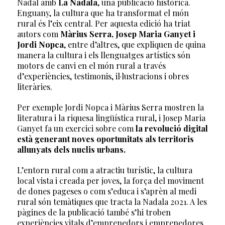
Nadal amb
La Nadala
, una publicació històrica.
Enguany, la cultura que ha transformat el món
rural és l’eix central. Per aquesta edició ha triat
autors com
Màrius Serra, Josep Maria Ganyet i
Jordi Nopca
, entre d’altres, que expliquen de quina
manera la cultura i els llenguatges artístics són
motors de canvi en el món rural a través
d’experiències, testimonis, il·lustracions i obres
literàries.
Per exemple Jordi Nopca i Màrius Serra mostren la
literatura i la riquesa lingüística rural, i Josep Maria
Ganyet fa un exercici sobre com
la revolució digital
està generant noves oportunitats als territoris
allunyats dels nuclis urbans.
L’entorn rural com a atractiu turístic, la cultura
local vista i creada per joves, la força del moviment
de dones pageses o com s’educa i s’aprèn al medi
rural són temàtiques que tracta la Nadala 2021. A les
pàgines de la publicació també s’hi troben
experiències vitals d’emprenedors i emprenedores