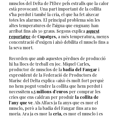
musclos del Delta de l’Ebre pels estralls que la calor
està provocant. Una part important de la collita
s’ha perdut i també la cria, el que ha fet aixecar
totes les alarmes. El principal problema són les
altes temperatures de l’aigua que enguany han
arribat fins als 30 graus. Segons explica
aquest
reportatge
de
Cupatges
, a més temperatura, menys
concentració d’oxigen i això debilita el musclo fins a
la seva mort.
Recorden que amb aquestes pèrdues de producció
hi ha llocs de treball en joc. Miquel Carles,
productor de musclos de la
badia del Fangar
i
expresident de la Federació de Productors de
Marisc del Delta explica «això és molt fort perquè
no hem pogut vendre la collita que hem perdut i
necessitem
1,5 milions d’euros
per comprar les
cries que ens caldran per produir
la collita de
l’any que ve
. Als Alfacs ja fa anys que es mor el
musclo, però a la badia del Fangar fins ara no
moria. Ara ja es mor la
cria
, es mor el musclo i es