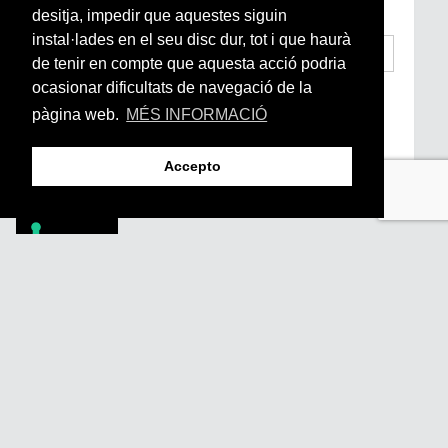
subscriu-te aquí
desitja, impedir que aquestes siguin
instal·lades en el seu disc dur, tot i que haurà
de tenir en compte que aquesta acció podria
ocasionar dificultats de navegació de la
He llegit i accepto la
Condicions Generals
d’Accés i Ús i Política de Privacitat
*
pàgina web.
MÉS INFORMACIÓ
Enviar
Accepto
Footer
PÒDCASTS
DIY
DOCUMENTALS
REVISTA
SUBSCRIU-TE
QUI SOM