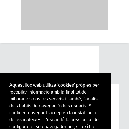
Aquest lloc web utilitza 'cookies' pròpies per
recopilar informació amb la finalitat de
Subscriu-te a la nostra
millorar els nostres serveis i, també, l'anàlisi
Newsletter setmanal
dels hàbits de navegació dels usuaris. Si
contineu navegant, accepteu la instal·lació
Si vols estar al dia de l’actualitat del món
de les mateixes. L'usuari té la possibilitat de
Arrels, la ràdio, els videos i el mercat
configurar el seu navegador per, si així ho