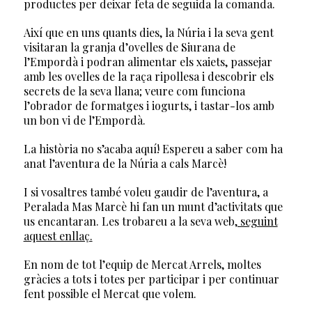
productes per deixar feta de seguida la comanda.
Així que en uns quants dies, la Núria i la seva gent
visitaran la granja d’ovelles de Siurana de
l’Empordà i podran alimentar els xaiets, passejar
amb les ovelles de la raça ripollesa i descobrir els
secrets de la seva llana; veure com funciona
l’obrador de formatges i iogurts, i tastar-los amb
un bon vi de l’Empordà.
La història no s’acaba aquí! Espereu a saber com ha
anat l’aventura de la Núria a cals Marcè!
I si vosaltres també voleu gaudir de l’aventura, a
Peralada Mas Marcè hi fan un munt d’activitats que
us encantaran. Les trobareu a la seva web
, seguint
aquest enllaç.
En nom de tot l’equip de Mercat Arrels, moltes
gràcies a tots i totes per participar i per continuar
fent possible el Mercat que volem.