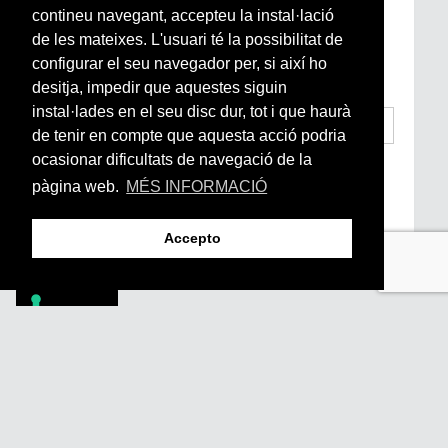
contineu navegant, accepteu la instal·lació
Si vols estar al dia de l’actualitat del món
de les mateixes. L'usuari té la possibilitat de
Arrels, la ràdio, els videos i el mercat
configurar el seu navegador per, si així ho
subscriu-te aquí
desitja, impedir que aquestes siguin
instal·lades en el seu disc dur, tot i que haurà
de tenir en compte que aquesta acció podria
ocasionar dificultats de navegació de la
He llegit i accepto la
Condicions Generals
d’Accés i Ús i Política de Privacitat
*
pàgina web.
MÉS INFORMACIÓ
Enviar
Accepto
Footer
PÒDCASTS
DIY
DOCUMENTALS
REVISTA