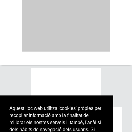
Aquest lloc web utilitza 'cookies' pròpies per
recopilar informació amb la finalitat de
Subscriu-te a la nostra
millorar els nostres serveis i, també, l'anàlisi
Newsletter setmanal
dels hàbits de navegació dels usuaris. Si