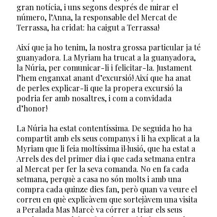
gran notícia, i uns segons després de mirar el
número, l’Anna, la responsable del Mercat de
Terrassa, ha cridat: ha caigut a Terrassa!
Així que ja ho tenim, la nostra grossa particular ja té
guanyadora. La Myriam ha trucat a la guanyadora,
la Núria, per comunicar-li i felicitar-la. Justament
l’hem enganxat anant d’excursió! Així que ha anat
de perles explicar-li que la propera excursió la
podria fer amb nosaltres, i com a convidada
d’honor!
La Núria ha estat contentíssima. De seguida ho ha
compartit amb els seus companys i li ha explicat a la
Myriam que li feia moltíssima il·lusió, que ha estat a
Arrels des del primer dia i que cada setmana entra
al Mercat per fer la seva comanda. No en fa cada
setmana, perquè a casa no són molts i amb una
compra cada quinze dies fan, però quan va veure el
correu en què explicàvem que sortejàvem una visita
a Peralada Mas Marcè va córrer a triar els seus