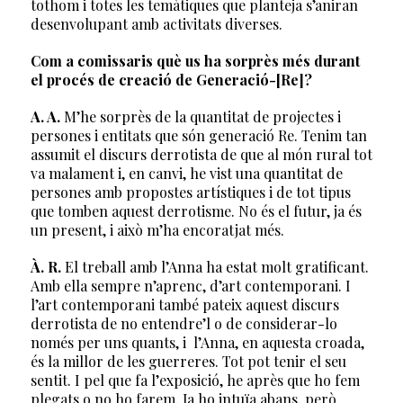
tothom i totes les temàtiques que planteja s’aniran
desenvolupant amb activitats diverses.
Com a comissaris què us ha sorprès més durant
el procés de creació de Generació-[Re]?
A. A.
M’he sorprès de la quantitat de projectes i
persones i entitats que són generació Re. Tenim tan
assumit el discurs derrotista de que al món rural tot
va malament i, en canvi, he vist una quantitat de
persones amb propostes artístiques i de tot tipus
que tomben aquest derrotisme. No és el futur, ja és
un present, i això m’ha encoratjat més.
À. R.
El treball amb l’Anna ha estat molt gratificant.
Amb ella sempre n’aprenc, d’art contemporani. I
l’art contemporani també pateix aquest discurs
derrotista de no entendre’l o de considerar-lo
només per uns quants, i l’Anna, en aquesta croada,
és la millor de les guerreres. Tot pot tenir el seu
sentit. I pel que fa l’exposició, he après que ho fem
plegats o no ho farem. Ja ho intuïa abans, però