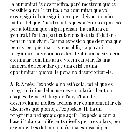
la humanitat és destructiva, però mostrem que és
possible girar la truita. Una comunitat que vol
crear, sigui el que sigui, però per deixar un món
millor del que t’has trobat. Aquesta és una exposició
per a tothom que vulgui pensar. La cultura en
general, i l’art en particular, ens hauria d’ajudar a
pensar com vivim. És una exposició que demana que
pensis, perquè una crisi ens obliga a parar i
preguntar-nos com ho estem fent i també si volem
continuar com fins ara o volem canviar. És una
manera de recordar que una crisi és una
oportunitat i que val la pena no desaprofitar-la.
A. R
. A més, l’exposició no està sola, tot el que es
programi dins del museu es vincularà a l’entorn
d’aquest tema. Al llarg de l’any s’han de
desenvolupar moltes accions per complementar els
discursos que planteja l’exposició. Hi ha un
programa pedagògic que agafa l’exposició com a
base i l’adapta a diferents nivells per a escolars, per
exemple. Des del minut u és una exposició per a