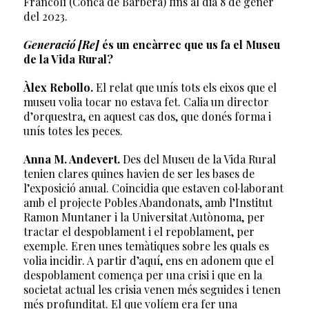
Francolí (Conca de Barberà) fins al dia 8 de gener
del 2023.
Generació [Re]
és un encàrrec que us fa el Museu
de la Vida Rural?
Àlex Rebollo.
El relat que unís tots els eixos que el
museu volia tocar no estava fet. Calia un director
d’orquestra, en aquest cas dos, que donés forma i
unís totes les peces.
Anna M. Andevert.
Des del Museu de la Vida Rural
tenien clares quines havien de ser les bases de
l’exposició anual. Coincidia que estaven col·laborant
amb el projecte Pobles Abandonats, amb l’Institut
Ramon Muntaner i la Universitat Autònoma, per
tractar el despoblament i el repoblament, per
exemple. Eren unes temàtiques sobre les quals es
volia incidir. A partir d’aquí, ens en adonem que el
despoblament comença per una crisi i que en la
societat actual les crisia venen més seguides i tenen
més profunditat. El que volíem era fer una