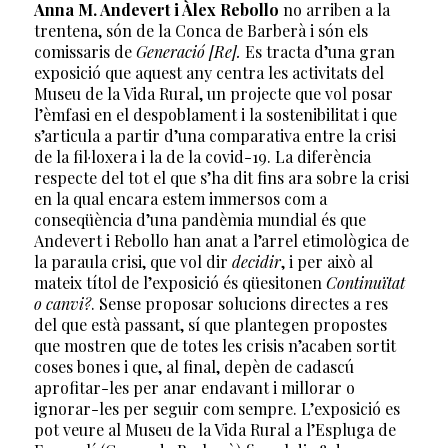
Anna M. Andevert i Àlex Rebollo
no arriben a la
trentena, són de la Conca de Barberà i són els
comissaris de
Generació [Re].
Es tracta d’una gran
exposició que aquest any centra les activitats del
Museu de la Vida Rural, un projecte que vol posar
l’èmfasi en el despoblament i la sostenibilitat i que
s’articula a partir d’una comparativa entre la crisi
de la fil·loxera i la de la covid-19. La diferència
respecte del tot el que s’ha dit fins ara sobre la crisi
en la qual encara estem immersos com a
conseqüència d’una pandèmia mundial és que
Andevert i Rebollo han anat a l’arrel etimològica de
la paraula crisi, que vol dir
decidir
, i per això al
mateix títol de l’exposició és qüesitonen
Continuïtat
o canvi?
. Sense proposar solucions directes a res
del que està passant, sí que plantegen propostes
que mostren que de totes les crisis n’acaben sortit
coses bones i que, al final, depèn de cadascú
aprofitar-les per anar endavant i millorar o
ignorar-les per seguir com sempre. L’exposició es
pot veure al Museu de la Vida Rural a l’Espluga de