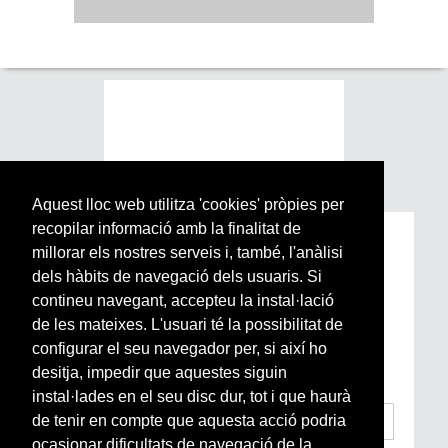
Aquest lloc web utilitza 'cookies' pròpies per
recopilar informació amb la finalitat de
Subscriu-te a la nostra
millorar els nostres serveis i, també, l'anàlisi
Newsletter setmanal
dels hàbits de navegació dels usuaris. Si
contineu navegant, accepteu la instal·lació
de les mateixes. L'usuari té la possibilitat de
Si vols estar al dia de l’actualitat del món
configurar el seu navegador per, si així ho
Arrels, la ràdio, els videos i el mercat
subscriu-te aquí
desitja, impedir que aquestes siguin
instal·lades en el seu disc dur, tot i que haurà
de tenir en compte que aquesta acció podria
ocasionar dificultats de navegació de la