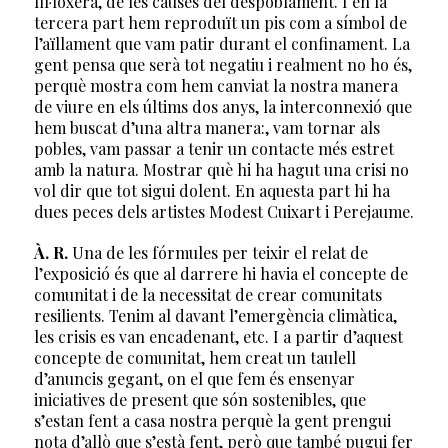
fil·loxera, de les causes del despoblament. I en la
tercera part hem reproduït un pis com a símbol de
l’aïllament que vam patir durant el confinament. La
gent pensa que serà tot negatiu i realment no ho és,
perquè mostra com hem canviat la nostra manera
de viure en els últims dos anys, la interconnexió que
hem buscat d’una altra manera:, vam tornar als
pobles, vam passar a tenir un contacte més estret
amb la natura. Mostrar què hi ha hagut una crisi no
vol dir que tot sigui dolent. En aquesta part hi ha
dues peces dels artistes Modest Cuixart i Perejaume.
À. R.
Una de les fórmules per teixir el relat de
l’exposició és que al darrere hi havia el concepte de
comunitat i de la necessitat de crear comunitats
resilients. Tenim al davant l’emergència climàtica,
les crisis es van encadenant, etc. I a partir d’aquest
concepte de comunitat, hem creat un taulell
d’anuncis gegant, on el que fem és ensenyar
iniciatives de present que són sostenibles, que
s’estan fent a casa nostra perquè la gent prengui
nota d’allò que s’està fent, però que també pugui fer