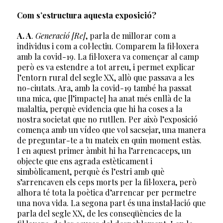
Com s’estructura aquesta exposició?
A. A
.
Generació [Re]
, parla de millorar com a
individus i com a col·lectiu. Comparem la fil·loxera
amb la covid-19. La fil·loxera va començar al camp
però es va estendre a tot arreu, i permet explicar
l’entorn rural del segle XX, allò que passava a les
no-ciutats. Ara, amb la covid-19 també ha passat
una mica, que [l’impacte] ha anat més enllà de la
malaltia, perquè evidencia que hi ha coses a la
nostra societat que no rutllen. Per això l’exposició
comença amb un vídeo que vol sacsejar, una manera
de preguntar-te a tu mateix en quin moment estàs.
I en aquest primer àmbit hi ha l’arrencaceps, un
objecte que ens agrada estèticament i
simbòlicament, perquè és l’estri amb què
s’arrencaven els ceps morts per la fil·loxera, però
alhora té tota la poètica d’arrencar per permetre
una nova vida. La segona part és una instal·lació que
parla del segle XX, de les conseqüències de la