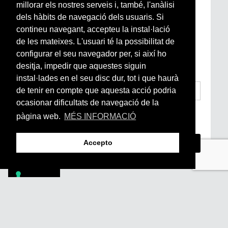
Subscriu-te a la nostra
millorar els nostres serveis i, també, l'anàlisi
Newsletter setmanal
dels hàbits de navegació dels usuaris. Si
contineu navegant, accepteu la instal·lació
de les mateixes. L'usuari té la possibilitat de
Si vols estar al dia de l’actualitat del món
configurar el seu navegador per, si així ho
Arrels, la ràdio, els videos i el mercat
subscriu-te aquí
desitja, impedir que aquestes siguin
instal·lades en el seu disc dur, tot i que haurà
de tenir en compte que aquesta acció podria
ocasionar dificultats de navegació de la
He llegit i accepto la
Condicions Generals
pàgina web.
MÉS INFORMACIÓ
d’Accés i Ús i Política de Privacitat
*
Accepto
Footer
PÒDCASTS
DIY
DOCUMENTALS