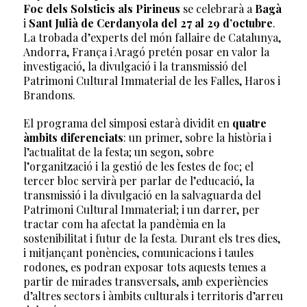
Foc dels Solsticis als Pirineus
se celebrarà a
Bagà
i
Sant Julià de
Cerdanyola
del 27 al 29 d’octubre
.
La trobada d’experts del món fallaire de Catalunya,
Andorra, França i Aragó pretén posar en valor la
investigació, la divulgació i la transmissió del
Patrimoni Cultural Immaterial de les Falles, Haros i
Brandons.
El programa del simposi estarà dividit en
quatre
àmbits diferenciats
: un primer, sobre la història i
l’actualitat de la festa; un segon, sobre
l’organització i la gestió de les festes de foc; el
tercer bloc servirà per parlar de l’educació, la
transmissió i la divulgació en la salvaguarda del
Patrimoni Cultural Immaterial; i un darrer, per
tractar com ha afectat la pandèmia en la
sostenibilitat i futur de la festa. Durant els tres dies,
i mitjançant ponències, comunicacions i taules
rodones, es podran exposar tots aquests temes a
partir de mirades transversals, amb experiències
d’altres sectors i àmbits culturals i territoris d’arreu