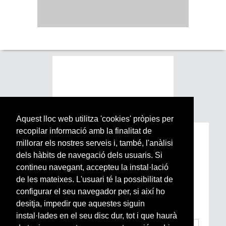
Aquest lloc web utilitza 'cookies' pròpies per
recopilar informació amb la finalitat de
Subscriu-te a la nostra
millorar els nostres serveis i, també, l'anàlisi
Newsletter setmanal
dels hàbits de navegació dels usuaris. Si
contineu navegant, accepteu la instal·lació
de les mateixes. L'usuari té la possibilitat de
Si vols estar al dia de l’actualitat del món
configurar el seu navegador per, si així ho
Arrels, la ràdio, els videos i el mercat
subscriu-te aquí
desitja, impedir que aquestes siguin
instal·lades en el seu disc dur, tot i que haurà