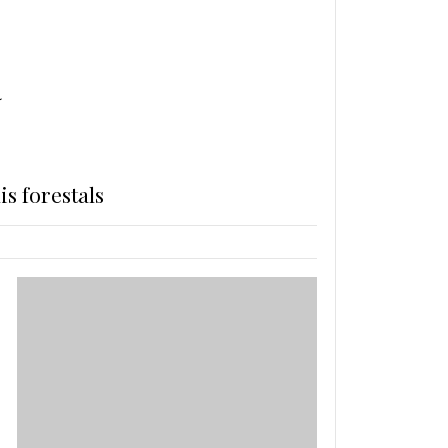
a
s forestals