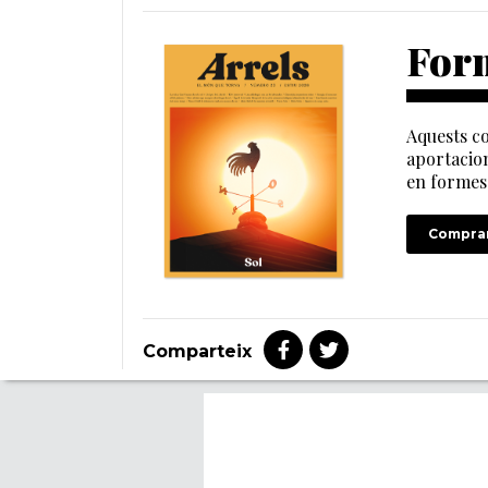
Form
Aquests co
aportacion
en formes 
Comprar
Comparteix