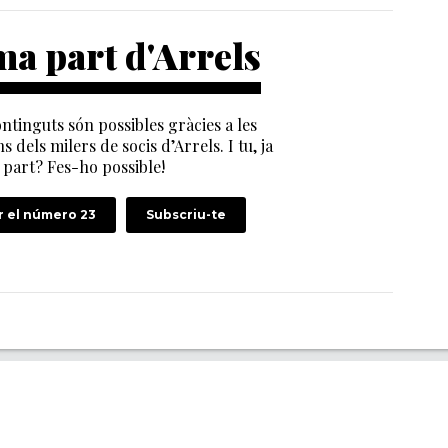
a part d'Arrels
ntinguts són possibles gràcies a les
s dels milers de socis d’Arrels. I tu, ja
part? Fes-ho possible!
 el número 23
Subscriu-te