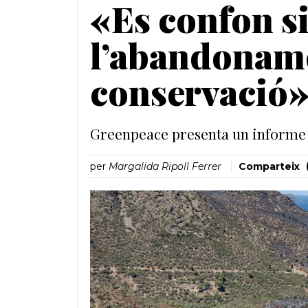
«Es confon s
l’abandoname
conservació
Greenpeace presenta un informe p
per
Margalida Ripoll Ferrer
Comparteix