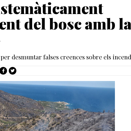
istemàticament
nt del bosc amb l
»
er desmuntar falses creences sobre els incendi