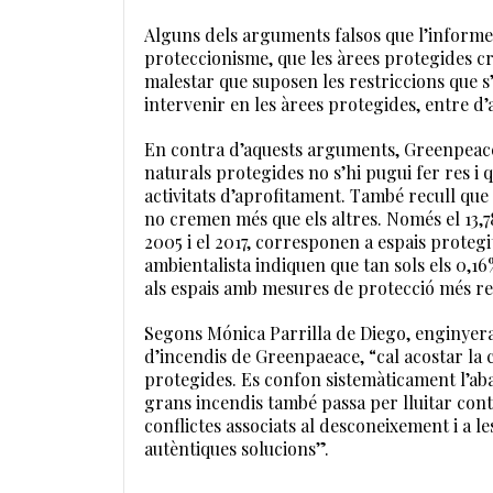
Alguns dels arguments falsos que l’informe 
proteccionisme, que les àrees protegides c
malestar que suposen les restriccions que s
intervenir en les àrees protegides, entre d’a
En contra d’aquests arguments, Greenpeace 
naturals protegides no s’hi pugui fer res i
activitats d’aprofitament. També recull que 
no cremen més que els altres. Només el 13,78
2005 i el 2017, corresponen a espais protegi
ambientalista indiquen que tan sols els 0,1
als espais amb mesures de protecció més re
Segons Mónica Parrilla de Diego, enginyera
d’incendis de Greenpaeace, “cal acostar la c
protegides. Es confon sistemàticament l’ab
grans incendis també passa per lluitar cont
conflictes associats al desconeixement i a l
autèntiques solucions”.