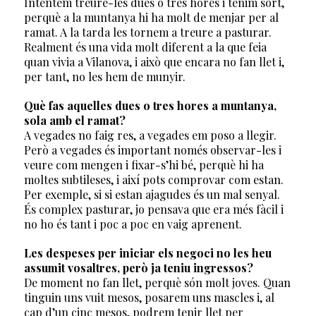
Intentem treure-les dues o tres hores i tenim sort,
perquè a la muntanya hi ha molt de menjar per al
ramat. A la tarda les tornem a treure a pasturar.
Realment és una vida molt diferent a la que feia
quan vivia a Vilanova, i això que encara no fan llet i,
per tant, no les hem de munyir.
Què fas aquelles dues o tres hores a muntanya,
sola amb el ramat?
A vegades no faig res, a vegades em poso a llegir.
Però a vegades és important només observar-les i
veure com mengen i fixar-s’hi bé, perquè hi ha
moltes subtileses, i així pots comprovar com estan.
Per exemple, si si estan ajagudes és un mal senyal.
És complex pasturar, jo pensava que era més fàcil i
no ho és tant i poc a poc en vaig aprenent.
Les despeses per iniciar els negoci no les heu
assumit vosaltres, però ja teniu ingressos?
De moment no fan llet, perquè són molt joves. Quan
tinguin uns vuit mesos, posarem uns mascles i, al
cap d’un cinc mesos, podrem tenir llet per