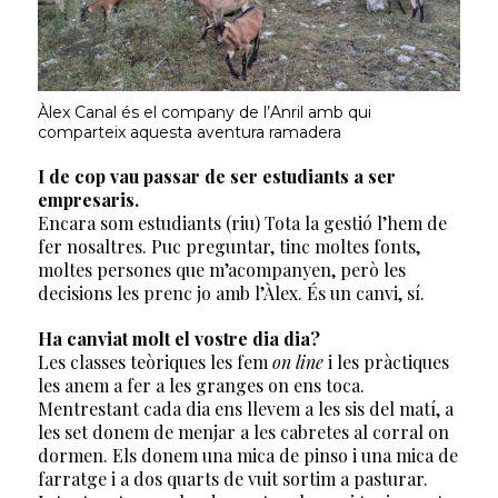
Àlex Canal és el company de l’Anril amb qui
comparteix aquesta aventura ramadera
I de cop vau passar de ser estudiants a ser
empresaris.
Encara som estudiants (riu) Tota la gestió l’hem de
fer nosaltres. Puc preguntar, tinc moltes fonts,
moltes persones que m’acompanyen, però les
decisions les prenc jo amb l’Àlex. És un canvi, sí.
Ha canviat molt el vostre dia dia?
Les classes teòriques les fem
on line
i les pràctiques
les anem a fer a les granges on ens toca.
Mentrestant cada dia ens llevem a les sis del matí, a
les set donem de menjar a les cabretes al corral on
dormen. Els donem una mica de pinso i una mica de
farratge i a dos quarts de vuit sortim a pasturar.