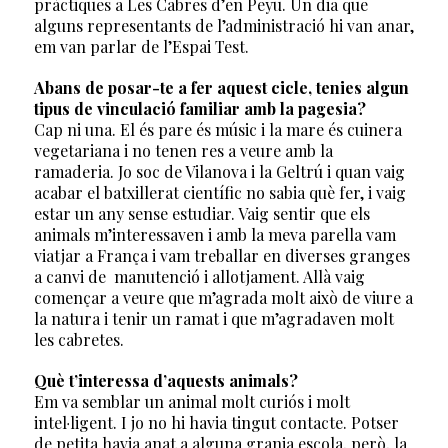
pràctiques a Les Cabres d’en Peyu. Un dia que
alguns representants de l’administració hi van anar,
em van parlar de l’Espai Test.
Abans de posar-te a fer aquest cicle, tenies algun
tipus de vinculació familiar amb la pagesia?
Cap ni una. El és pare és músic i la mare és cuinera
vegetariana i no tenen res a veure amb la
ramaderia. Jo soc de Vilanova i la Geltrú i quan vaig
acabar el batxillerat científic no sabia què fer, i vaig
estar un any sense estudiar. Vaig sentir que els
animals m’interessaven i amb la meva parella vam
viatjar a França i vam treballar en diverses granges
a canvi de manutenció i allotjament. Allà vaig
començar a veure que m’agrada molt això de viure a
la natura i tenir un ramat i que m’agradaven molt
les cabretes.
Què t’interessa d’aquests animals?
Em va semblar un animal molt curiós i molt
intel·ligent. I jo no hi havia tingut contacte. Potser
de petita havia anat a alguna granja escola, però, la