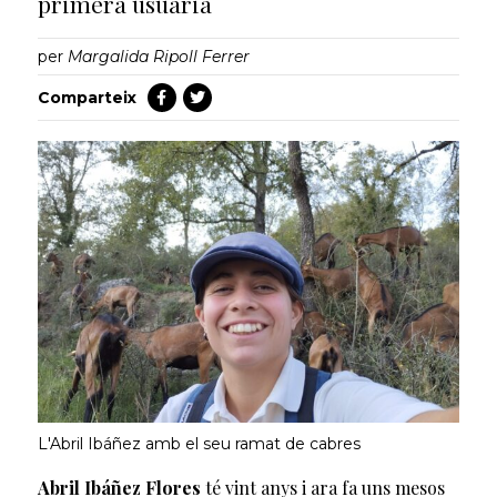
primera usuària
per
Margalida Ripoll Ferrer
Comparteix
L'Abril Ibáñez amb el seu ramat de cabres
Abril Ibáñez Flores
té vint anys i ara fa uns mesos