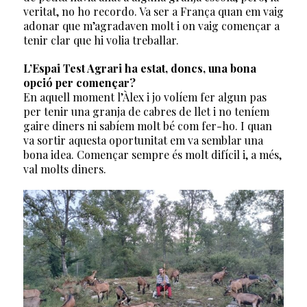
veritat, no ho recordo. Va ser a França quan em vaig
adonar que m’agradaven molt i on vaig començar a
tenir clar que hi volia treballar.
L’Espai Test Agrari ha estat, doncs, una bona
opció per començar?
En aquell moment l’Àlex i jo volíem fer algun pas
per tenir una granja de cabres de llet i no teníem
gaire diners ni sabíem molt bé com fer-ho. I quan
va sortir aquesta oportunitat em va semblar una
bona idea. Començar sempre és molt difícil i, a més,
val molts diners.