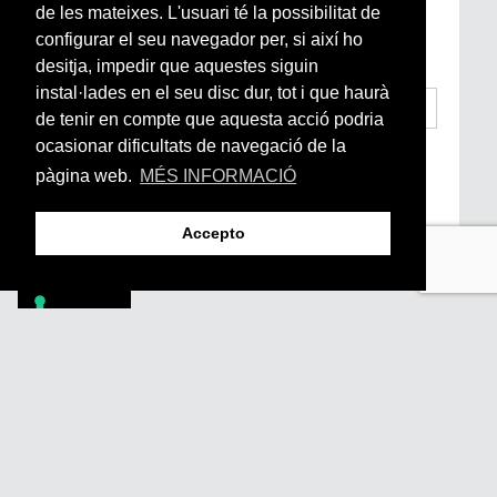
Si vols estar al dia de l’actualitat del món
de les mateixes. L'usuari té la possibilitat de
Arrels, la ràdio, els videos i el mercat
configurar el seu navegador per, si així ho
subscriu-te aquí
desitja, impedir que aquestes siguin
instal·lades en el seu disc dur, tot i que haurà
de tenir en compte que aquesta acció podria
ocasionar dificultats de navegació de la
He llegit i accepto la
Condicions Generals
d’Accés i Ús i Política de Privacitat
*
pàgina web.
MÉS INFORMACIÓ
Enviar
Accepto
Footer
PÒDCASTS
DIY
DOCUMENTALS
REVISTA
SUBSCRIU-TE