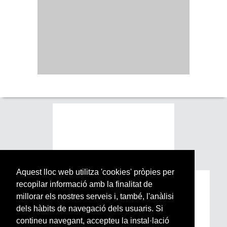
Aquest lloc web utilitza 'cookies' pròpies per
recopilar informació amb la finalitat de
Subscriu-te a la nostra
millorar els nostres serveis i, també, l'anàlisi
Newsletter setmanal
dels hàbits de navegació dels usuaris. Si
contineu navegant, accepteu la instal·lació