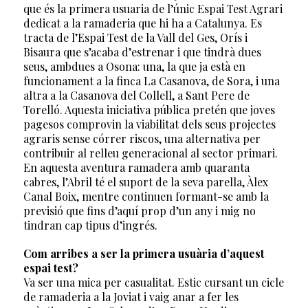
que és la primera usuaria de l’únic Espai Test Agrari
dedicat a la ramaderia que hi ha a Catalunya. Es
tracta de l’Espai Test de la Vall del Ges, Orís i
Bisaura que s’acaba d’estrenar i que tindrà dues
seus, ambdues a Osona: una, la que ja està en
funcionament a la finca La Casanova, de Sora, i una
altra a la Casanova del Collell, a Sant Pere de
Torelló. Aquesta iniciativa pública pretén que joves
pagesos comprovin la viabilitat dels seus projectes
agraris sense córrer riscos, una alternativa per
contribuir al relleu generacional al sector primari.
En aquesta aventura ramadera amb quaranta
cabres, l’Abril té el suport de la seva parella, Àlex
Canal Boix, mentre continuen formant-se amb la
previsió que fins d’aquí prop d’un any i mig no
tindran cap tipus d’ingrés.
Com arribes a ser la primera usuària d’aquest
espai test?
Va ser una mica per casualitat. Estic cursant un cicle
de ramaderia a la Joviat i vaig anar a fer les