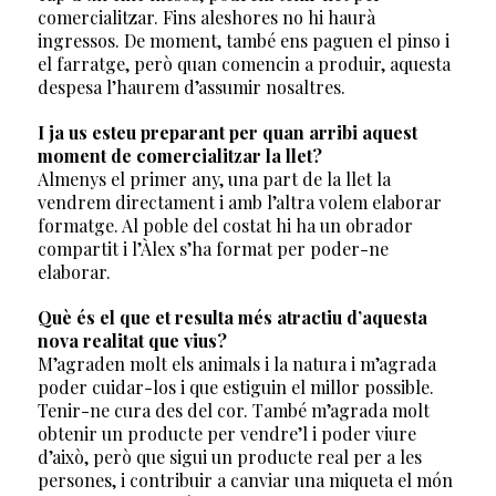
comercialitzar. Fins aleshores no hi haurà
ingressos. De moment, també ens paguen el pinso i
el farratge, però quan comencin a produir, aquesta
despesa l’haurem d’assumir nosaltres.
I ja us esteu preparant per quan arribi aquest
moment de comercialitzar la llet?
Almenys el primer any, una part de la llet la
vendrem directament i amb l’altra volem elaborar
formatge. Al poble del costat hi ha un obrador
compartit i l’Àlex s’ha format per poder-ne
elaborar.
Què és el que et resulta més atractiu d’aquesta
nova realitat que vius?
M’agraden molt els animals i la natura i m’agrada
poder cuidar-los i que estiguin el millor possible.
Tenir-ne cura des del cor. També m’agrada molt
obtenir un producte per vendre’l i poder viure
d’això, però que sigui un producte real per a les
persones, i contribuir a canviar una miqueta el món