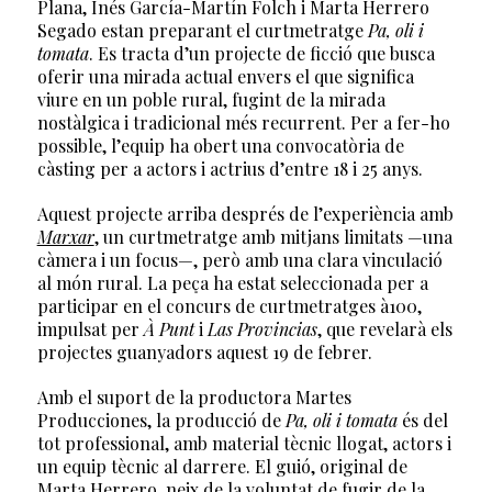
Plana, Inés García-Martín Folch i Marta Herrero
Segado estan preparant el curtmetratge
Pa, oli i
tomata
. Es tracta d’un projecte de ficció que busca
oferir una mirada actual envers el que significa
viure en un poble rural, fugint de la mirada
nostàlgica i tradicional més recurrent. Per a fer-ho
possible, l’equip ha obert una convocatòria de
càsting per a actors i actrius d’entre 18 i 25 anys.
Aquest projecte arriba després de l’experiència amb
Marxar
, un curtmetratge amb mitjans limitats —una
càmera i un focus—, però amb una clara vinculació
al món rural. La peça ha estat seleccionada per a
participar en el concurs de curtmetratges à100,
impulsat per
À Punt
i
Las Provincias
, que revelarà els
projectes guanyadors aquest 19 de febrer.
Amb el suport de la productora Martes
Producciones, la producció de
Pa, oli i tomata
és del
tot professional, amb material tècnic llogat, actors i
un equip tècnic al darrere. El guió, original de
Marta Herrero, neix de la voluntat de fugir de la