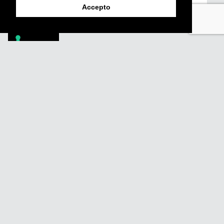
Enviar
Accepto
Footer
PÒDCASTS
DIY
DOCUMENTALS
REVISTA
SUBSCRIU-TE
QUI SOM
FAQS
CONTACTA
AVÍS LEGAL
POLÍTICA DE PRIVACITAT
POLÍTICA DE COOKIES
POLÍTICA DE DENÚNCIES