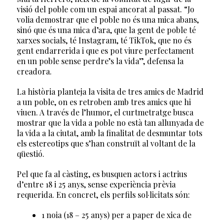
visió del poble com un espai ancorat al passat. “Jo
volia demostrar que el poble no és una mica abans,
sinó que és una mica d’ara, que la gent de poble té
xarxes socials, té Instagram, té TikTok, que no és
gent endarrerida i que es pot viure perfectament
en un poble sense perdre’s la vida”, defensa la
creadora.
La història planteja la visita de tres amics de Madrid
a un poble, on es retroben amb tres amics que hi
viuen. A través de l’humor, el curtmetratge busca
mostrar que la vida a poble no està tan allunyada de
la vida a la ciutat, amb la finalitat de desmuntar tots
els estereotips que s’han construït al voltant de la
qüestió.
Pel que fa al càsting, es busquen actors i actrius
d’entre 18 i 25 anys, sense experiència prèvia
requerida. En concret, els perfils sol·licitats són:
1 noia (18 – 25 anys) per a paper de xica de