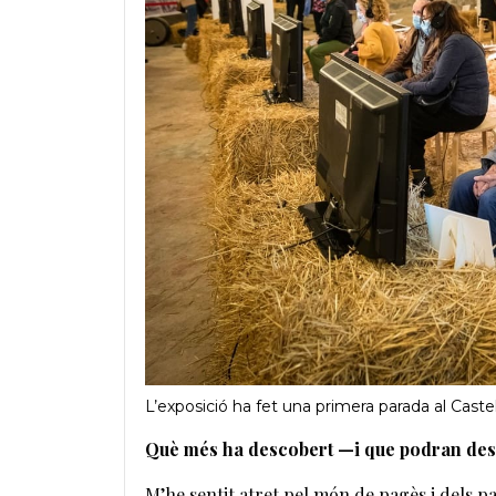
L’exposició ha fet una primera parada al Caste
Què més ha descobert —i que podran desc
M’he sentit atret pel món de pagès i dels pa