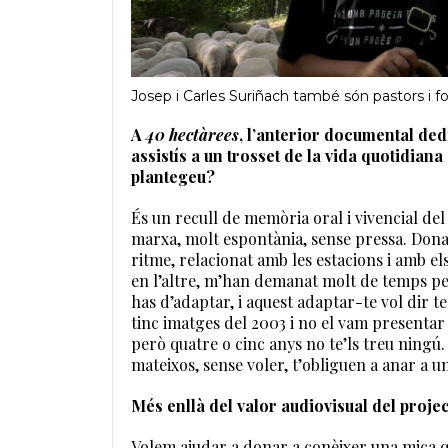
Josep i Carles Suriñach també són pastors i 
A
40 hectàrees
, l’anterior documental dedi
assistís a un trosset de la vida quotidian
plantegeu?
És un recull de memòria oral i vivencial del
marxa, molt espontània, sense pressa. Donan
ritme, relacionat amb les estacions i amb els
en l’altre, m’han demanat molt de temps per 
has d’adaptar, i aquest adaptar-te vol dir t
tinc imatges del 2003 i no el vam presentar 
però quatre o cinc anys no te’ls treu ningú
mateixos, sense voler, t’obliguen a anar a u
Més enllà del valor audiovisual del proje
Volem ajudar a donar a conèixer una mica qui