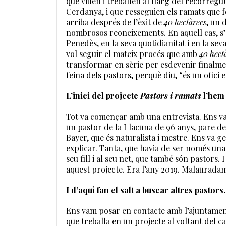
que viuen i treballen al llarg del recorregu
Cerdanya, i que resseguien els ramats que 
arriba després de l’èxit de
40 hectàrees
, un 
nombrosos reoneixements. En aquell cas, s’
Penedès, en la seva quotidianitat i en la s
vol seguir el mateix procés que amb
40 hect
transformar en sèrie per esdevenir finalmen
feina dels pastors, perquè diu, “és un ofici e
L’inici del projecte
Pastors i ramats
l’hem 
Tot va començar amb una entrevista. Ens 
un pastor de la Llacuna de 96 anys, pare de 
Bayer, que és naturalista i mestre. Ens va ge
explicar. Tanta, que havia de ser només una 
seu fill i al seu net, que també són pastors
aquest projecte. Era l’any 2019. Malaurada
I d’aquí fan el salt a buscar altres pastors
Ens vam posar en contacte amb l’ajuntament
que treballa en un projecte al voltant del