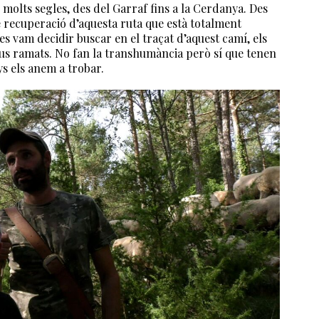
e molts segles, des del Garraf fins a la Cerdanya. Des
 recuperació d’aquesta ruta que està totalment
es vam decidir buscar en el traçat d’aquest camí, els
eus ramats. No fan la transhumància però sí que tenen
ys els anem a trobar.