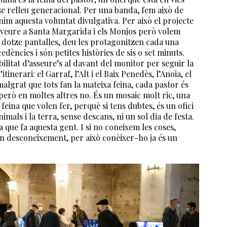
se relleu generacional. Per una banda, fem això de
nim aquesta voluntat divulgativa. Per això el projecte
veure a Santa Margarida i els Monjos però volem
 dotze pantalles, deu les protagonitzen cada una
dències i són petites històries de sis o set minuts.
bilitat d’asseure’s al davant del monitor per seguir la
tinerari: el Garraf, l’Alt i el Baix Penedès, l’Anoia, el
algrat que tots fan la mateixa feina, cada pastor és
erò en moltes altres no. És un mosaic molt ric, una
eina que volen fer, perquè si tens dubtes, és un ofici
nimals i la terra, sense descans, ni un sol dia de festa.
 que fa aquesta gent. I si no coneixem les coses,
an desconeixement, per això conèixer-ho ja és un