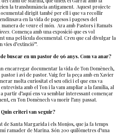
t del camí de Marina, que uneix el Garraf amb la
feien la transhumància antigament. Aquest projecte
documental dirigit també per ell i que va recollir
endinsava en la vida de pagesos i pageses del
eva manera de veure el món. Ara amb Pastors i Ramats
àrees
. Comença amb una exposició que es vol
t una pel·lícula documental. Creu que cal divulgar la
n vies d’extinció”.
de buscar en un pastor de 96 anys. Com va anar?
van encarregar documentar la vida de Ton Domènech,
pastor i avi de pastor. Vaig fer la peça amb en Xavier
nerar molta curiositat el seu ofici i el que ens va
entrevista amb el Ton i la vam ampliar a la família, al
. I a partir d’aquí ens va semblar interessant començar
ment, en Ton Domènech va morir l’any passat.
. Quin criteri van seguir?
 de Santa Margarida i els Monjos, que ja fa temps
 camí ramader de Marina. Són 200 quilòmetres d’una