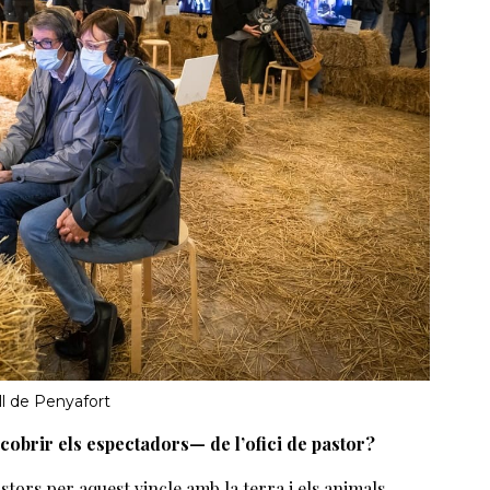
ll de Penyafort
obrir els espectadors— de l’ofici de pastor?
stors per aquest vincle amb la terra i els animals,