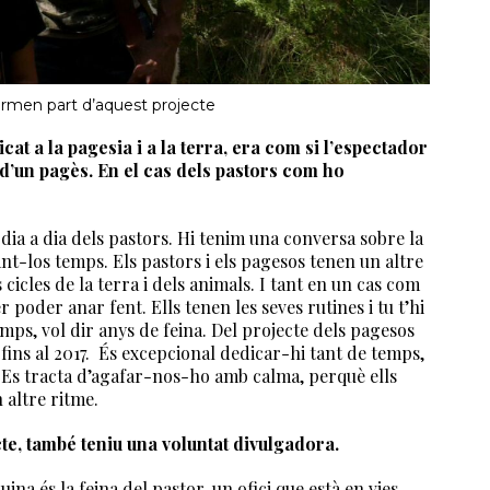
formen part d’aquest projecte
cat a la pagesia i a la terra, era com si l’espectador
a d’un pagès. En el cas dels pastors com ho
 dia a dia dels pastors. Hi tenim una conversa sobre la
t-los temps. Els pastors i els pagesos tenen un altre
 cicles de la terra i dels animals. I tant en un cas com
poder anar fent. Ells tenen les seves rutines i tu t’hi
emps, vol dir anys de feina. Del projecte dels pagesos
fins al 2017. És excepcional dedicar-hi tant de temps,
. Es tracta d’agafar-nos-ho amb calma, perquè ells
n altre ritme.
cte, també teniu una voluntat divulgadora.
na és la feina del pastor, un ofici que està en vies