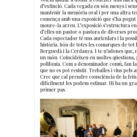
d’extinció. Cada vegada en són menys i sen
mantenir la memòria oral i per una altra te
comença amb una exposició que s’ha pogut 
moure-la arreu. L’exposició s’estructura en
d’elles un pastor o pastora de diverses proce
Cada espectador té uns auriculars i la possi
història. Són de totes les comarques de tot l’i
Berguedà i la Cerdanya. I te n’adones que, m
un món. Coincideixen en moltes qüestions, p
polifonia. Com a denominador comú, fan la f
que no es pot resistir. Treballes i vius pels a
Crec que cal prendre consciència de la feina
difícilment les podem estimar. Hi ha un gr
primer pas.