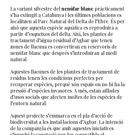
La variant silvestre del
nenúfar blanc
pràcticament
s’ha extingit a Catalunya i les últimes poblacions es
localitzen al Parc Natural del Delta de l’Ebre. És per
això que aquesta espècie aquàtica es reproduirà a
partir d’esqueixos del delta. Així, les plantes de
tractament d’aigua residual d’Agbar que tenen
zones de llacuna es convertiran en reservoris de
nenúfar blanc que després s’introduiran al medi
natural.
Aquestes llacunes de les plantes de tractament de
residus tenen les condicions perfectes per
recuperar espècies, perquè són espais on no hi ha la
pressió d’espècies invasores. A més, estan aïllades
d’usos socials que afecten moltes de les espècies de
l’entorn natural.
Aquest projecte s’emmarca en el pla d’acció de
biodiversitat a les instal·lacions d’Agbar. La intenció
de la companyia és que amb aquestes iniciatives
s’impulsi la vegetació per fer compatible el