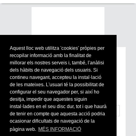
Aquest lloc web utilitza 'cookies' pròpies per
recopilar informació amb la finalitat de
Subscriu-te a la nostra
millorar els nostres serveis i, també, l'anàlisi
Newsletter setmanal
dels hàbits de navegació dels usuaris. Si
contineu navegant, accepteu la instal·lació
Si vols estar al dia de l’actualitat del món
de les mateixes. L'usuari té la possibilitat de
Arrels, la ràdio, els videos i el mercat
configurar el seu navegador per, si així ho
subscriu-te aquí
desitja, impedir que aquestes siguin
instal·lades en el seu disc dur, tot i que haurà
de tenir en compte que aquesta acció podria
ocasionar dificultats de navegació de la
He llegit i accepto la
Condicions Generals
d’Accés i Ús i Política de Privacitat
*
pàgina web.
MÉS INFORMACIÓ