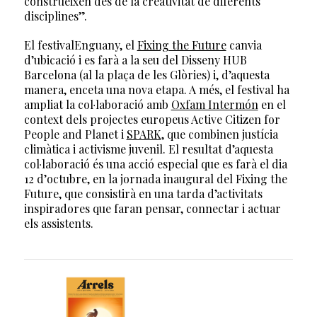
construeixen des de la creativitat de diferents
disciplines”.
El festivalEnguany, el
Fixing the Future
canvia
d’ubicació i es farà a la seu del Disseny HUB
Barcelona (al la plaça de les Glòries) i, d’aquesta
manera, enceta una nova etapa. A més, el festival ha
ampliat la col·laboració amb
Oxfam Intermón
en el
context dels projectes europeus Active Citizen for
People and Planet i
SPARK
, que combinen justícia
climàtica i activisme juvenil. El resultat d’aquesta
col·laboració és una acció especial que es farà el dia
12 d’octubre, en la jornada inaugural del Fixing the
Future, que consistirà en una tarda d’activitats
inspiradores que faran pensar, connectar i actuar
els assistents.