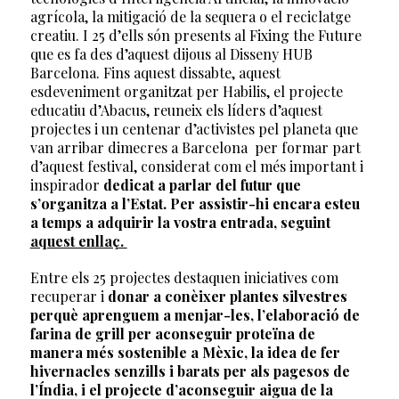
agrícola, la mitigació de la sequera o el reciclatge
creatiu. I 25 d’ells són presents al Fixing the Future
que es fa des d’aquest dijous al Disseny HUB
Barcelona. Fins aquest dissabte, aquest
esdeveniment organitzat per Habilis, el projecte
educatiu d’Abacus, reuneix els líders d’aquest
projectes i un centenar d’activistes pel planeta que
van arribar dimecres a Barcelona per formar part
d’aquest festival, considerat com el més important i
inspirador
dedicat a parlar del futur que
s’organitza a l’Estat. Per assistir-hi encara esteu
a temps a adquirir la vostra entrada, seguint
aquest enllaç.
Entre els 25 projectes destaquen iniciatives com
recuperar i
donar a conèixer plantes silvestres
perquè aprenguem a menjar-les, l’elaboració de
farina de grill per aconseguir proteïna de
manera més sostenible a Mèxic, la idea de fer
hivernacles senzills i barats per als pagesos de
l’Índia, i el projecte d’aconseguir aigua de la