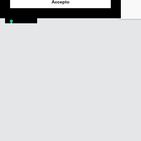
Enviar
Accepto
Footer
PÒDCASTS
DIY
DOCUMENTALS
REVISTA
SUBSCRIU-TE
QUI SOM
FAQS
CONTACTA
AVÍS LEGAL
POLÍTICA DE PRIVACITAT
POLÍTICA DE COOKIES
POLÍTICA DE DENÚNCIES