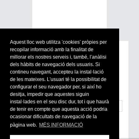
Aquest lloc web utilitza 'cookies' pròpies per
recopilar informació amb la finalitat de
Subscriu-te a la nostra
millorar els nostres serveis i, també, l'anàlisi
Newsletter setmanal
dels hàbits de navegació dels usuaris. Si
contineu navegant, accepteu la instal·lació
Si vols estar al dia de l’actualitat del món
de les mateixes. L'usuari té la possibilitat de
Arrels, la ràdio, els videos i el mercat
configurar el seu navegador per, si així ho
subscriu-te aquí
desitja, impedir que aquestes siguin
instal·lades en el seu disc dur, tot i que haurà
de tenir en compte que aquesta acció podria
ocasionar dificultats de navegació de la
He llegit i accepto la
Condicions Generals
d’Accés i Ús i Política de Privacitat
*
pàgina web.
MÉS INFORMACIÓ