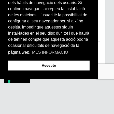
Newsletter setmanal
dels hàbits de navegació dels usuaris. Si
contineu navegant, accepteu la instal·lació
Si vols estar al dia de l’actualitat del món
de les mateixes. L'usuari té la possibilitat de
Arrels, la ràdio, els videos i el mercat
configurar el seu navegador per, si així ho
subscriu-te aquí
desitja, impedir que aquestes siguin
instal·lades en el seu disc dur, tot i que haurà
de tenir en compte que aquesta acció podria
ocasionar dificultats de navegació de la
He llegit i accepto la
Condicions Generals
d’Accés i Ús i Política de Privacitat
*
pàgina web.
MÉS INFORMACIÓ
Enviar
Accepto
Footer
PÒDCASTS
DIY
DOCUMENTALS
REVISTA