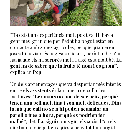
“Ha estat una experiència molt positiva. Hi havia
gent més gran que per l’edat ha pogut estar en
contacte amb zones agrícoles, perquè quan eren
joves hi havia més pagesos que ara, però també n’hi
havia que els ha sorprès molt. I això està molt bé.
La
gent ha de saber que la fruita té nom i cognom
”,
explica en
Pep
.
Un dels aprenentages que va despertar més interès
entre els assistents és la manera de collir les
maduixes:
“Les mans no han de ser peus, perquè
tenen una pell molt fina i son molt delicades. Dins
la mà que cull no se n’hi poden acumular un
parell o tres alhora, perquè es podrien fer
malbé”
, detalla. Sigui com sigui, els socis d’Arrels
que han participat en aquesta activitat han pogut