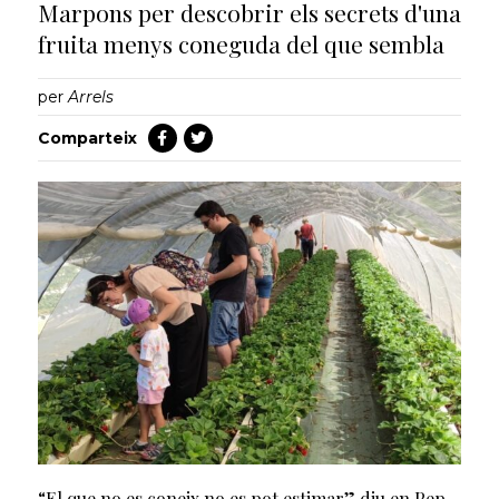
Marpons per descobrir els secrets d'una
fruita menys coneguda del que sembla
per
Arrels
Comparteix
“El que no es coneix no es pot estimar” diu en Pep