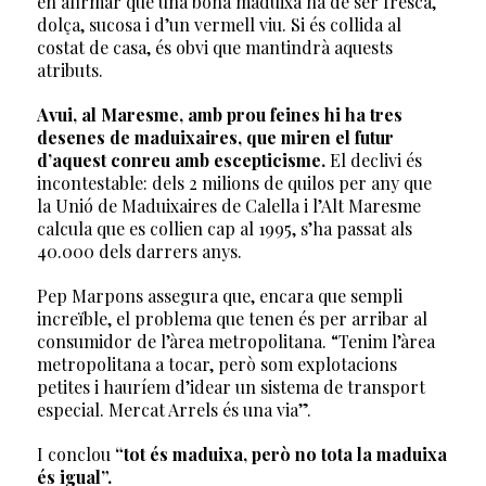
en afirmar que una bona maduixa ha de ser fresca,
dolça, sucosa i d’un vermell viu. Si és collida al
costat de casa, és obvi que mantindrà aquests
atributs.
Avui, al Maresme, amb prou feines hi ha tres
desenes de maduixaires, que miren el futur
d’aquest conreu amb escepticisme.
El declivi és
incontestable: dels 2 milions de quilos per any que
la Unió de Maduixaires de Calella i l’Alt Maresme
calcula que es collien cap al 1995, s’ha passat als
40.000 dels darrers anys.
Pep Marpons assegura que, encara que sempli
increïble, el problema que tenen és per arribar al
consumidor de l’àrea metropolitana. “Tenim l’àrea
metropolitana a tocar, però som explotacions
petites i hauríem d’idear un sistema de transport
especial. Mercat Arrels és una via”.
I conclou
“tot és maduixa, però no tota la maduixa
és igual”.