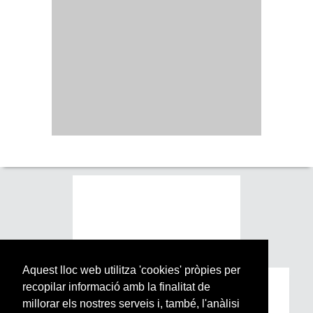
Aquest lloc web utilitza 'cookies' pròpies per
recopilar informació amb la finalitat de
Subscriu-te a la nostra
millorar els nostres serveis i, també, l'anàlisi