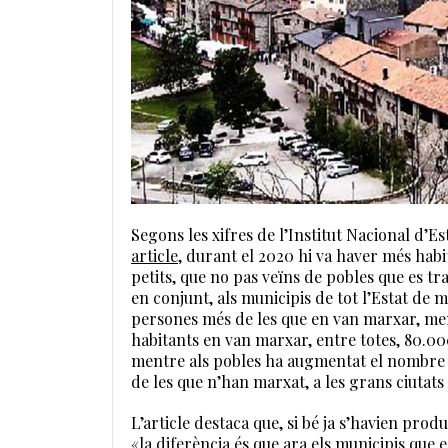
Segons les xifres de l’Institut Nacional d’Es
article
, durant el 2020 hi va haver més habit
petits, que no pas veïns de pobles que es tra
en conjunt, als municipis de tot l’Estat de
persones més de les que en van marxar, men
habitants en van marxar, entre totes, 80.000
mentre als pobles ha augmentat el nombre d
de les que n’han marxat, a les grans ciutats
L’article destaca que, si bé ja s’havien produ
«la diferència és que ara els municipis que 