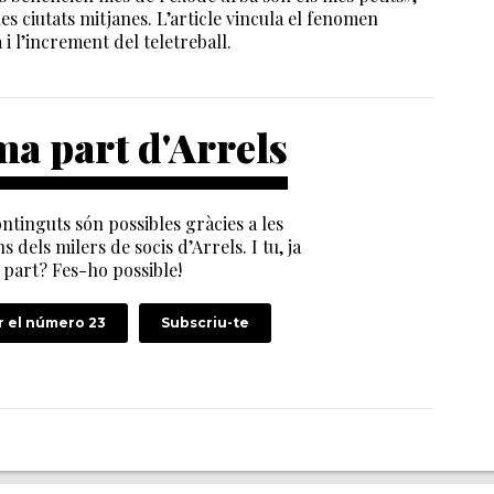
es ciutats mitjanes. L’article vincula el fenomen
i l’increment del teletreball.
a part d'Arrels
ntinguts són possibles gràcies a les
s dels milers de socis d’Arrels. I tu, ja
part? Fes-ho possible!
 el número 23
Subscriu-te