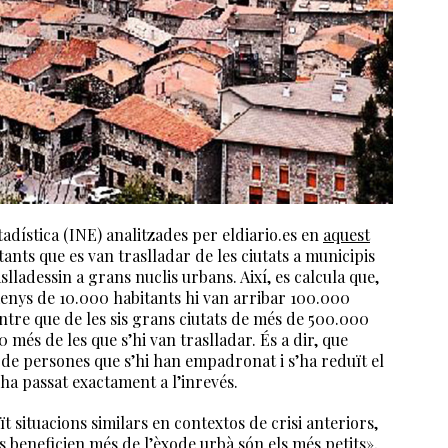
tadística (INE) analitzades per eldiario.es en
aquest
ants que es van traslladar de les ciutats a municipis
slladessin a grans nuclis urbans. Així, es calcula que,
 menys de 10.000 habitants hi van arribar 100.000
tre que de les sis grans ciutats de més de 500.000
 més de les que s’hi van traslladar. És a dir, que
e persones que s’hi han empadronat i s’ha reduït el
 ha passat exactament a l’inrevés.
ït situacions similars en contextos de crisi anteriors,
es beneficien més de l’èxode urbà són els més petits»,