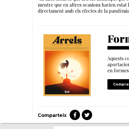
mentre que en altres ocasions havien estat l
directament amb els efectes de la pandèmia 
Form
Aquests co
aportacion
en formes 
Comprar
Comparteix