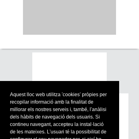
Aquest lloc web utilitza 'cookies' pròpies per
recopilar informació amb la finalitat de
Subscriu-te a la nostra
millorar els nostres serveis i, també, l'anàlisi
Newsletter setmanal
dels hàbits de navegació dels usuaris. Si
contineu navegant, accepteu la instal·lació
Si vols estar al dia de l’actualitat del món
de les mateixes. L'usuari té la possibilitat de
Arrels, la ràdio, els videos i el mercat