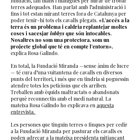
fundació, fan mans i mànigues per mirar de trobar
terres adequades. Han parlat amb l’administració i
fins i tot estan mirant terres fora de Catalunya per
poder tenir-hi tots els cavalls plegats.
«L’accés a la
terra és un problema i caldria replantejar moltes
coses i sacesjar
lobbys
que són intocables.
Nosaltres no som una protectora, som un
projecte global que té en compte l’entorn»,
explica Rosa Galindo.
En total, la Fundació Miranda —sense ànim de lucre
— té cura d’una vuitantena de cavalls en diversos
punts del territori, i més que en tindria si poguessin
atendre totes les peticions que els arriben.
Treballen amb èquids maltractats o abandonats
perquè reconnectin amb el medi natural. La
mateixa Rosa Galindo ho explicava en
aquesta
entrevista.
Les persones que tinguin terres o finques per cedir
a la Fundació Miranda per pasturar els cavalls es
poden adreçar a la mateixa presidenta mitjançant