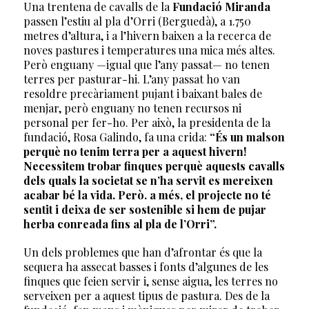
Una trentena de cavalls de la
Fundació Miranda
passen l’estiu al pla d’Orri (Berguedà), a 1.750
metres d’altura, i a l’hivern baixen a la recerca de
noves pastures i temperatures una mica més altes.
Però enguany —igual que l’any passat— no tenen
terres per pasturar-hi. L’any passat ho van
resoldre precàriament pujant i baixant bales de
menjar, però enguany no tenen recursos ni
personal per fer-ho. Per això, la presidenta de la
fundació, Rosa Galindo, fa una crida:
“És un malson
perquè no tenim terra per a aquest hivern!
Necessitem trobar finques perquè aquests cavalls
dels quals la societat se n’ha servit es mereixen
acabar bé la vida. Però. a més, el projecte no té
sentit i deixa de ser sostenible si hem de pujar
herba conreada fins al pla de l’Orri”.
Un dels problemes que han d’afrontar és que la
sequera ha assecat basses i fonts d’algunes de les
finques que feien servir i, sense aigua, les terres no
serveixen per a aquest tipus de pastura. Des de la