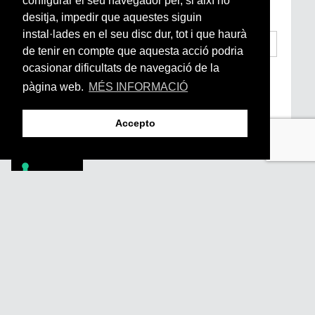
configurar el seu navegador per, si així ho
subscriu-te aquí
desitja, impedir que aquestes siguin
instal·lades en el seu disc dur, tot i que haurà
de tenir en compte que aquesta acció podria
ocasionar dificultats de navegació de la
He llegit i accepto la
Condicions Generals
d’Accés i Ús i Política de Privacitat
*
pàgina web.
MÉS INFORMACIÓ
Enviar
Accepto
Footer
PÒDCASTS
DIY
DOCUMENTALS
REVISTA
SUBSCRIU-TE
QUI SOM