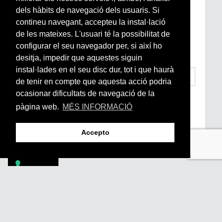
Newsletter setmanal
dels hàbits de navegació dels usuaris. Si
contineu navegant, accepteu la instal·lació
Si vols estar al dia de l’actualitat del món
de les mateixes. L'usuari té la possibilitat de
Arrels, la ràdio, els videos i el mercat
configurar el seu navegador per, si així ho
subscriu-te aquí
desitja, impedir que aquestes siguin
instal·lades en el seu disc dur, tot i que haurà
de tenir en compte que aquesta acció podria
ocasionar dificultats de navegació de la
He llegit i accepto la
Condicions Generals
d’Accés i Ús i Política de Privacitat
*
pàgina web.
MÉS INFORMACIÓ
Enviar
Accepto
Footer
PÒDCASTS
DIY
DOCUMENTALS