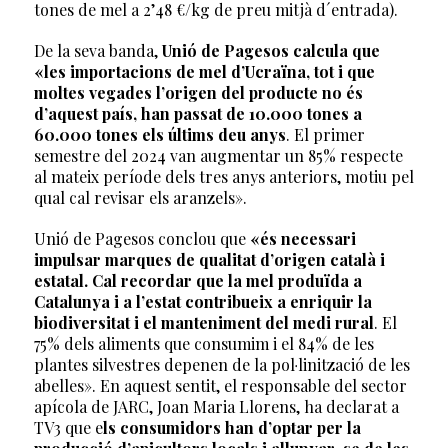
tones de mel a 2’48 €/kg de preu mitjà d´entrada).
De la seva banda,
Unió de Pagesos calcula que
«les importacions de mel d’Ucraïna, tot i que
moltes vegades l’origen del producte no és
d’aquest país, han passat de 10.000 tones a
60.000 tones els últims deu anys
. El primer
semestre del 2024 van augmentar un 85% respecte
al mateix període dels tres anys anteriors, motiu pel
qual cal revisar els aranzels».
Unió de Pagesos conclou que
«és necessari
impulsar marques de qualitat d’origen català i
estatal. Cal recordar que la mel produïda a
Catalunya i a l’estat contribueix a enriquir la
biodiversitat i el manteniment del medi rural
. El
75% dels aliments que consumim i el 84% de les
plantes silvestres depenen de la pol·linització de les
abelles». En aquest sentit, el responsable del sector
apícola de JARC, Joan Maria Llorens, ha declarat a
TV3 que e
ls consumidors han d’optar per la