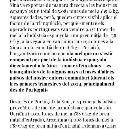
Xina va exportar de manera directa a les indústries
espanyoles un total de 5.081 tones de mel a 1’15 €/kg.
Aquestes dades, però, queden curtes si s’hi aplica el
factor de la triangulació, perquè «mentre els
operadors portuguesos van vendre 9.122 tones de
mel a la indústria espanyola a un preu mitjà de 1’58
€/kg, a la vegada en van comprar 6.901 tones a la
Xina a un preu mitjà de 1’12 €/kg». Per això,
l’organització conclou que
«la mel que no s’està
comprant per part de la indústria espanyola
directament a la Xina —com es feia abans— es
triangula des de fa alguns anys a través d’altres
països del nostre entorn comunitari (durant els
tres primers trimestres del 2024, principalment
des de Portugal)
«.
Després de Portugal i la Xina, els principals països
proveïdors de mel de la indústria espanyola són
Ucraïna (4.010 tones de mel a 1’88 €/kg de preu
mitjà d’entrada), Argentina (4.008 tones de mel a
1’87 €/kg de preu mitjà d’entrada) i Alemanya (2.147