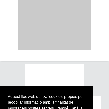
Aquest lloc web utilitza 'cookies' pròpies per
recopilar informació amb la finalitat de
Subscriu-te a la nostra
millorar els nostres serveis i, també, l'anàlisi