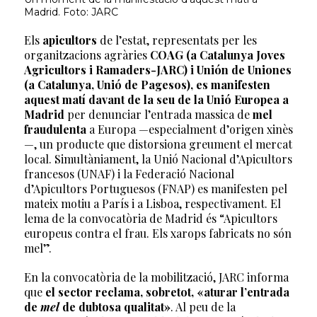
Madrid. Foto: JARC
Els
apicultors
de l’estat, representats per les
organitzacions agràries
COAG (a Catalunya Joves
Agricultors i Ramaders-JARC) i Unión de Uniones
(a Catalunya, Unió de Pagesos), es manifesten
aquest matí davant de la seu de la Unió Europea a
Madrid
per denunciar l’entrada massica de
mel
fraudulenta
a Europa —especialment d’origen xinès
—, un producte que distorsiona greument el mercat
local. Simultàniament, la Unió Nacional d’Apicultors
francesos (UNAF) i la Federació Nacional
d’Apicultors Portuguesos (FNAP) es manifesten pel
mateix motiu a París i a Lisboa, respectivament. El
lema de la convocatòria de Madrid és “Apicultors
europeus contra el frau. Els xarops fabricats no són
mel”.
En la convocatòria de la mobilització, JARC informa
que
el sector reclama, sobretot, «aturar l’entrada
de
mel
de dubtosa qualitat»
. Al peu de la