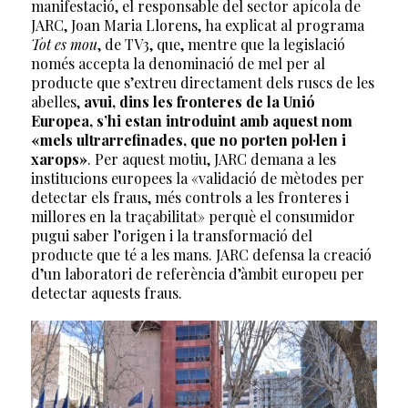
manifestació, el responsable del sector apícola de
JARC, Joan Maria Llorens, ha explicat al programa
Tot es mou
, de TV3, que, mentre que la legislació
només accepta la denominació de mel per al
producte que s’extreu directament dels ruscs de les
abelles,
avui, dins les fronteres de la Unió
Europea, s’hi estan introduint amb aquest nom
«mels ultrarrefinades, que no porten pol·len i
xarops»
. Per aquest motiu, JARC demana a les
institucions europees la «validació de mètodes per
detectar els fraus, més controls a les fronteres i
millores en la traçabilitat» perquè el consumidor
pugui saber l’origen i la transformació del
producte que té a les mans. JARC defensa la creació
d’un laboratori de referència d’àmbit europeu per
detectar aquests fraus.