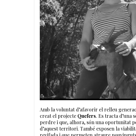
Amb la voluntat d’afavorir el relleu generac
creat el projecte
Quefers
. Es tracta d’una 
perdre i que, alhora, són una oportunitat p
d’aquest territori. També exposen la viabili
revifada i que permeten atraure nouvingut