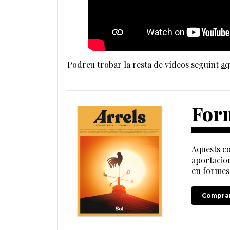
Podreu trobar la resta de vídeos seguint
aq
Form
Aquests co
aportacion
en formes 
Comprar