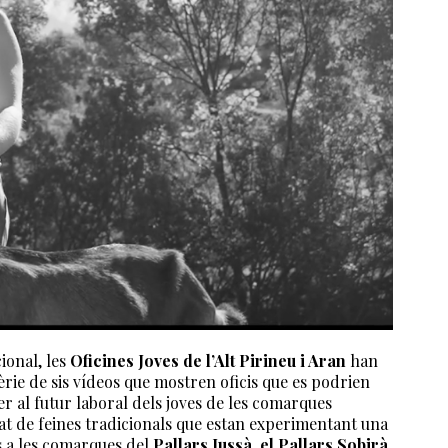
ional, les
Oficines Joves de l’Alt Pirineu i Aran
han
sèrie de sis vídeos que mostren oficis que es podrien
er al futur laboral dels joves de les comarques
tat de feines tradicionals que estan experimentant una
s a les comarques del
Pallars Jussà, el Pallars Sobirà,