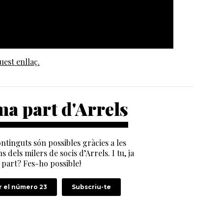
uest enllaç.
a part d'Arrels
ntinguts són possibles gràcies a les
s dels milers de socis d’Arrels. I tu, ja
part? Fes-ho possible!
 el número 23
Subscriu-te