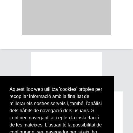
Aquest lloc web utilitza 'cookies' pròpies per
recopilar informació amb la finalitat de
Subscriu-te a la nostra
millorar els nostres serveis i, també, l'anàlisi
Newsletter setmanal
dels hàbits de navegació dels usuaris. Si
contineu navegant, accepteu la instal·lació
de les mateixes. L'usuari té la possibilitat de
Si vols estar al dia de l’actualitat del món
configurar el seu navegador per, si així ho
Arrels, la ràdio, els videos i el mercat