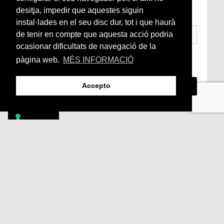
subscriu-te aquí
desitja, impedir que aquestes siguin
instal·lades en el seu disc dur, tot i que haurà
de tenir en compte que aquesta acció podria
ocasionar dificultats de navegació de la
He llegit i accepto la
Condicions Generals
pàgina web.
MÉS INFORMACIÓ
d’Accés i Ús i Política de Privacitat
*
Accepto
Footer
PÒDCASTS
DIY
DOCUMENTALS
REVISTA
SUBSCRIU-TE
QUI SOM