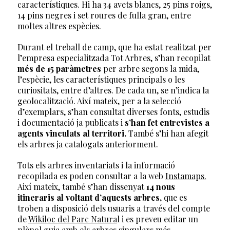
característiques. Hi ha 34 avets blancs, 25 pins roigs,
14 pins negres i set roures de fulla gran, entre
moltes altres espècies.
Durant el treball de camp, que ha estat realitzat per
l’empresa especialitzada Tot Arbres, s’han recopilat
més de 15 paràmetres
per arbre segons la mida,
l’espècie, les característiques principals o les
curiositats, entre d’altres. De cada un, se n’indica la
geolocalització. Així mateix, per a la selecció
d’exemplars, s’han consultat diverses fonts, estudis
i documentació ja publicats i
s’han fet entrevistes a
agents vinculats al territori.
També s’hi han afegit
els arbres ja catalogats anteriorment.
Tots els arbres inventariats i la informació
recopilada es poden consultar a la web
Instamaps.
Així mateix, també s’han dissenyat
14 nous
itineraris al voltant d’aquests arbres,
que es
troben a disposició dels usuaris a través del compte
de
Wikiloc del Parc Natura
l i es preveu editar un
plànol guia amb els arbres singulars més