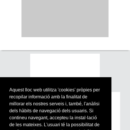
Aquest lloc web utilitza 'cookies' pròpies per
recopilar informació amb la finalitat de
Subscriu-te a la nostra
millorar els nostres serveis i, també, l'anàlisi
Newsletter setmanal
dels hàbits de navegació dels usuaris. Si
contineu navegant, accepteu la instal·lació
de les mateixes. L'usuari té la possibilitat de
Si vols estar al dia de l’actualitat del món