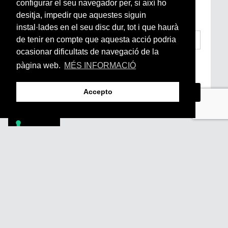
configurar el seu navegador per, si així ho
Arrels, la ràdio, els videos i el mercat
subscriu-te aquí
desitja, impedir que aquestes siguin
instal·lades en el seu disc dur, tot i que haurà
de tenir en compte que aquesta acció podria
ocasionar dificultats de navegació de la
He llegit i accepto la
Condicions Generals
pàgina web.
MÉS INFORMACIÓ
d’Accés i Ús i Política de Privacitat
*
Accepto
Footer
PÒDCASTS
DIY
DOCUMENTALS
REVISTA
SUBSCRIU-TE
QUI SOM