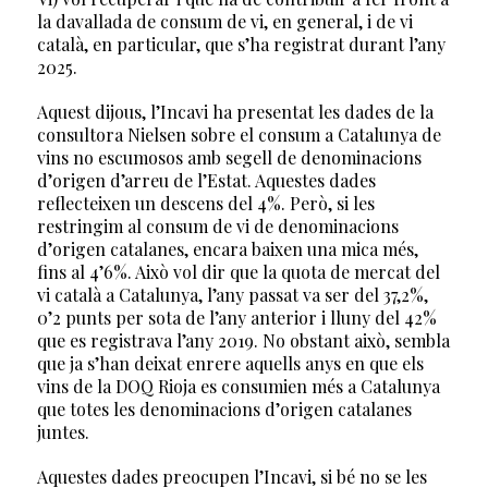
la davallada de consum de vi, en general, i de vi
català, en particular, que s’ha registrat durant l’any
2025.
Aquest dijous, l’Incavi ha presentat les dades de la
consultora Nielsen sobre el consum a Catalunya de
vins no escumosos amb segell de denominacions
d’origen d’arreu de l’Estat. Aquestes dades
reflecteixen un descens del 4%. Però, si les
restringim al consum de vi de denominacions
d’origen catalanes, encara baixen una mica més,
fins al 4’6%. Això vol dir que la quota de mercat del
vi català a Catalunya, l’any passat va ser del 37,2%,
0’2 punts per sota de l’any anterior i lluny del 42%
que es registrava l’any 2019. No obstant això, sembla
que ja s’han deixat enrere aquells anys en que els
vins de la DOQ Rioja es consumien més a Catalunya
que totes les denominacions d’origen catalanes
juntes.
Aquestes dades preocupen l’Incavi, si bé no se les