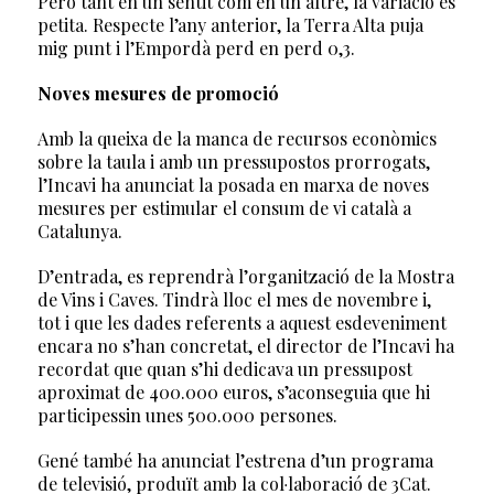
Però tant en un sentit com en un altre, la variació és
petita. Respecte l’any anterior, la Terra Alta puja
mig punt i l’Empordà perd en perd 0,3.
Noves mesures de promoció
Amb la queixa de la manca de recursos econòmics
sobre la taula i amb un pressupostos prorrogats,
l’Incavi ha anunciat la posada en marxa de noves
mesures per estimular el consum de vi català a
Catalunya.
D’entrada, es reprendrà l’organització de la Mostra
de Vins i Caves. Tindrà lloc el mes de novembre i,
tot i que les dades referents a aquest esdeveniment
encara no s’han concretat, el director de l’Incavi ha
recordat que quan s’hi dedicava un pressupost
aproximat de 400.000 euros, s’aconseguia que hi
participessin unes 500.000 persones.
Gené també ha anunciat l’estrena d’un programa
de televisió, produït amb la col·laboració de 3Cat.