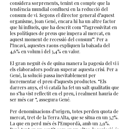
considera sorprenents, tenint en compte que la
tendència mundial confluexi en la reducció del
consum de vi. Segons el director general d’aquest
organisme, Joan Gené, encara hi ha un altre factor
que hi influeix, que ha descrit com “l’agressivitat en
les polítiques de preus que impera al mercat, en
aquest moment de recessió del consum”. Per a
l’Incavi, aquestes raons expliquen la baixada del
4,6% en volum i del 3,4% en valor.
El gran neguit és de quina manera la pagesia del vi i
els elaboradors podran superar aquesta crisi. Per a
Gené, la solució passa inevitablement per
incrementar el preu d’aquests productes. “Els
darrers anys, el vi català ha fet un salt qualitatiu que
no s’ha vist reflectit en el preu, i realment hauria de
ser més car “, assegura Gené.
Per denominacions d’origen, totes perden quota de
mercat, tret de la Terra Alta, que se situa en un 3,7%.
La que en perd més és l’Empordà, amb un 2,9%.