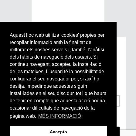
Aquest lloc web utilitza 'cookies' pròpies per
recopilar informació amb la finalitat de
Subscriu-te a la nostra
millorar els nostres serveis i, també, l'anàlisi
Newsletter setmanal
dels hàbits de navegació dels usuaris. Si
contineu navegant, accepteu la instal·lació
de les mateixes. L'usuari té la possibilitat de
Si vols estar al dia de l’actualitat del món
configurar el seu navegador per, si així ho
Arrels, la ràdio, els videos i el mercat
subscriu-te aquí
desitja, impedir que aquestes siguin
instal·lades en el seu disc dur, tot i que haurà
de tenir en compte que aquesta acció podria
ocasionar dificultats de navegació de la
He llegit i accepto la
Condicions Generals
pàgina web.
MÉS INFORMACIÓ
d’Accés i Ús i Política de Privacitat
*
Accepto