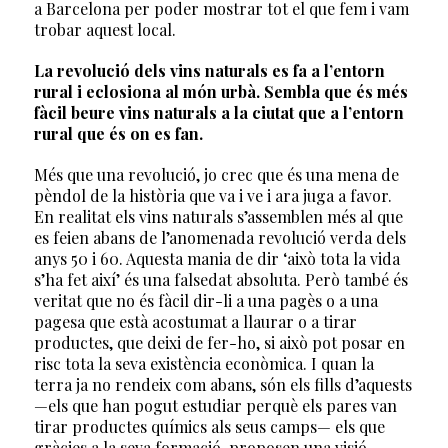
a Barcelona per poder mostrar tot el que fem i vam
trobar aquest local.
La revolució dels vins naturals es fa a l’entorn
rural i eclosiona al món urbà. Sembla que és més
fàcil beure vins naturals a la ciutat que a l’entorn
rural que és on es fan.
Més que una revolució, jo crec que és una mena de
pèndol de la història que va i ve i ara juga a favor.
En realitat els vins naturals s’assemblen més al que
es feien abans de l’anomenada revolució verda dels
anys 50 i 60. Aquesta mania de dir ‘això tota la vida
s’ha fet així’ és una falsedat absoluta. Però també és
veritat que no és fàcil dir-li a una pagès o a una
pagesa que està acostumat a llaurar o a tirar
productes, que deixi de fer-ho, si això pot posar en
risc tota la seva existència econòmica. I quan la
terra ja no rendeix com abans, són els fills d’aquests
—els que han pogut estudiar perquè els pares van
tirar productes químics als seus camps— els que
gràcies a la seva formació, proposen una visió