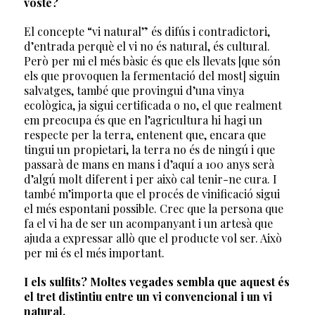
vostè?
El concepte “vi natural” és difús i contradictori,
d’entrada perquè el vi no és natural, és cultural.
Però per mi el més bàsic és que els llevats [que són
els que provoquen la fermentació del most] siguin
salvatges, també que provingui d’una vinya
ecològica, ja sigui certificada o no, el que realment
em preocupa és que en l’agricultura hi hagi un
respecte per la terra, entenent que, encara que
tingui un propietari, la terra no és de ningú i que
passarà de mans en mans i d’aquí a 100 anys serà
d’algú molt diferent i per això cal tenir-ne cura. I
també m’importa que el procés de vinificació sigui
el més espontani possible. Crec que la persona que
fa el vi ha de ser un acompanyant i un artesà que
ajuda a expressar allò que el producte vol ser. Això
per mi és el més important.
I els sulfits? Moltes vegades sembla que aquest és
el tret distintiu entre un vi convencional i un vi
natural.