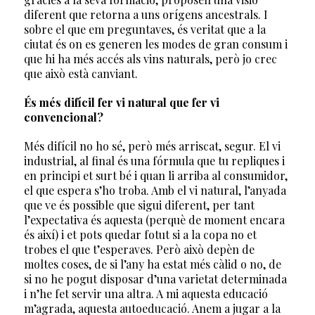
diferent que retorna a uns orígens ancestrals. I
sobre el que em preguntaves, és veritat que a la
ciutat és on es generen les modes de gran consum i
que hi ha més accés als vins naturals, però jo crec
que això està canviant.
És més difícil fer vi natural que fer vi
convencional?
Més difícil no ho sé, però més arriscat, segur. El vi
industrial, al final és una fórmula que tu repliques i
en principi et surt bé i quan li arriba al consumidor,
el que espera s’ho troba. Amb el vi natural, l’anyada
que ve és possible que sigui diferent, per tant
l’expectativa és aquesta (perquè de moment encara
és així) i et pots quedar fotut si a la copa no et
trobes el que t’esperaves. Però això depèn de
moltes coses, de si l’any ha estat més càlid o no, de
si no he pogut disposar d’una varietat determinada
i n’he fet servir una altra. A mi aquesta educació
m’agrada, aquesta autoeducació. Anem a jugar a la