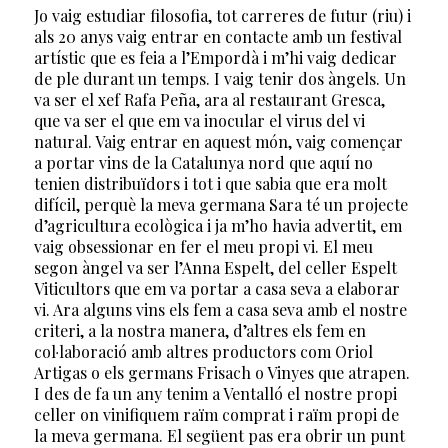
Jo vaig estudiar filosofia, tot carreres de futur (riu) i
als 20 anys vaig entrar en contacte amb un festival
artístic que es feia a l’Empordà i m’hi vaig dedicar
de ple durant un temps. I vaig tenir dos àngels. Un
va ser el xef Rafa Peña, ara al restaurant Gresca,
que va ser el que em va inocular el virus del vi
natural. Vaig entrar en aquest món, vaig començar
a portar vins de la Catalunya nord que aquí no
tenien distribuïdors i tot i que sabia que era molt
difícil, perquè la meva germana Sara té un projecte
d’agricultura ecològica i ja m’ho havia advertit, em
vaig obsessionar en fer el meu propi vi. El meu
segon àngel va ser l’Anna Espelt, del celler Espelt
Viticultors que em va portar a casa seva a elaborar
vi. Ara alguns vins els fem a casa seva amb el nostre
criteri, a la nostra manera, d’altres els fem en
col·laboració amb altres productors com Oriol
Artigas o els germans Frisach o Vinyes que atrapen.
I des de fa un any tenim a Ventalló el nostre propi
celler on vinifiquem raïm comprat i raïm propi de
la meva germana. El següent pas era obrir un punt