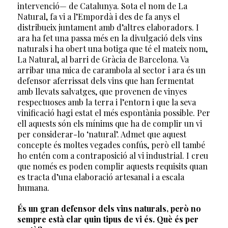
intervenció— de Catalunya. Sota el nom de La
Natural, fa vi a l’Empordà i des de fa anys el
distribueix juntament amb d’altres elaboradors. I
ara ha fet una passa més en la divulgació dels vins
naturals i ha obert una botiga que té el mateix nom,
La Natural, al barri de Gràcia de Barcelona. Va
arribar una mica de carambola al sector i ara és un
defensor aferrissat dels vins que han fermentat
amb llevats salvatges, que provenen de vinyes
respectuoses amb la terra i l’entorn i que la seva
vinificació hagi estat el més espontània possible. Per
ell aquests són els mínims que ha de complir un vi
per considerar-lo ‘natural’. Admet que aquest
concepte és moltes vegades confús, però ell també
ho entén com a contraposició al vi industrial. I creu
que només es poden complir aquests requisits quan
es tracta d’una elaboració artesanal i a escala
humana.
És un gran defensor dels vins naturals, però no
sempre està clar quin tipus de vi és. Què és per