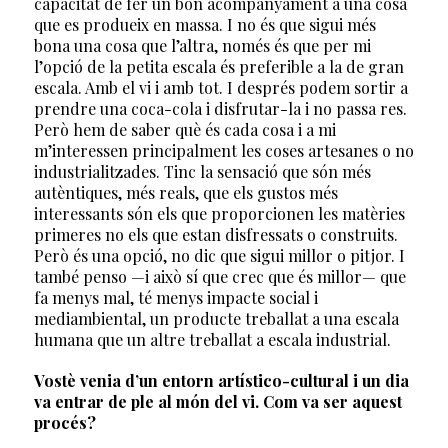
capacitat de fer un bon acompanyament a una cosa
que es produeix en massa. I no és que sigui més
bona una cosa que l’altra, només és que per mi
l’opció de la petita escala és preferible a la de gran
escala. Amb el vi i amb tot. I després podem sortir a
prendre una coca-cola i disfrutar-la i no passa res.
Però hem de saber què és cada cosa i a mi
m’interessen principalment les coses artesanes o no
industrialitzades. Tinc la sensació que són més
autèntiques, més reals, que els gustos més
interessants són els que proporcionen les matèries
primeres no els que estan disfressats o construits.
Però és una opció, no dic que sigui millor o pitjor. I
també penso —i això sí que crec que és millor— que
fa menys mal, té menys impacte social i
mediambiental, un producte treballat a una escala
humana que un altre treballat a escala industrial.
Vostè venia d’un entorn artístico-cultural i un dia
va entrar de ple al món del vi. Com va ser aquest
procés?