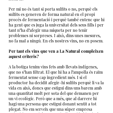
Per mi no és tant si porta sulfits o no, perquè els
sulfits es generen de forma natural en el propi
procés de fermentació i perquè també entenc que hi
ha gent que es juga la universitat dels seus fills i per
tant n’ha d’afegir una miqueta per no tenir
problemes ni sorpreses. I això, dins unes mesures,
no fa mal a ningú. En els nostres vins, no en posem.
Per tant els vins que ven a La Natural compleixen
aquest criteris?
A la botiga tenim vins fets amb llevats indígenes,
que no s’han filtrat. El que hi ha a l’ampolla és raïm
fermentat sense cap ingredient més. I si el
productor ha decidit afegir-hi sulfits perquè li va la
vida en això, doncs que estigui dins uns barem amb
una quantitat molt per sota del que demanen per
un vi ecològic. Però que a més, que al darrere hi
hagi una persona que estigui donant sentit a tot
plegat. No em serveix que una súper empresa