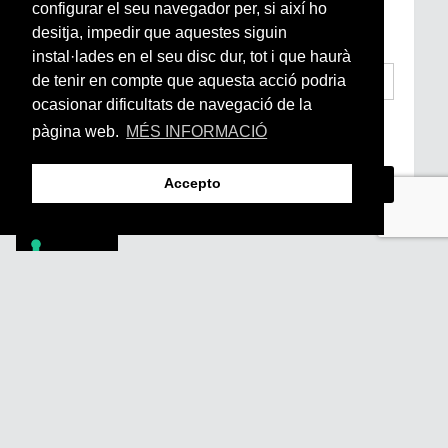
configurar el seu navegador per, si així ho
Arrels, la ràdio, els videos i el mercat
subscriu-te aquí
desitja, impedir que aquestes siguin
instal·lades en el seu disc dur, tot i que haurà
de tenir en compte que aquesta acció podria
ocasionar dificultats de navegació de la
He llegit i accepto la
Condicions Generals
pàgina web.
MÉS INFORMACIÓ
d’Accés i Ús i Política de Privacitat
*
Accepto
Footer
PÒDCASTS
DIY
DOCUMENTALS
REVISTA
SUBSCRIU-TE
QUI SOM