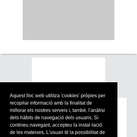
Aquest lloc web utilitza 'cookies' pròpies per
recopilar informació amb la finalitat de
Subscriu-te a la nostra
millorar els nostres serveis i, també, l'anàlisi
Newsletter setmanal
dels hàbits de navegació dels usuaris. Si
contineu navegant, accepteu la instal·lació
de les mateixes. L'usuari té la possibilitat de
Si vols estar al dia de l’actualitat del món