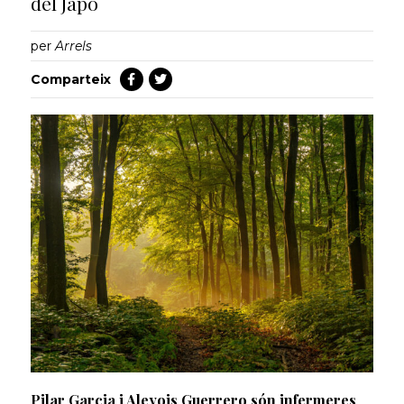
del Japó
per
Arrels
Comparteix
Pilar Garcia i Aleyois Guerrero són infermeres