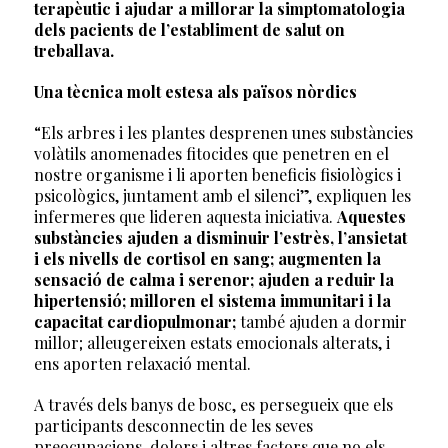
terapèutic i ajudar a millorar la simptomatologia
dels pacients de l’establiment de salut on
treballava.
Una tècnica molt estesa als països nòrdics
“Els arbres i les plantes desprenen unes substàncies
volàtils anomenades fitocides que penetren en el
nostre organisme i li aporten beneficis fisiològics i
psicològics, juntament amb el silenci”, expliquen les
infermeres que lideren aquesta iniciativa.
Aquestes
substàncies ajuden a disminuir l’estrès, l’ansietat
i els nivells de cortisol en sang; augmenten la
sensació de calma i serenor; ajuden a reduir la
hipertensió; milloren el sistema immunitari i la
capacitat cardiopulmonar;
també ajuden a dormir
millor; alleugereixen estats emocionals alterats, i
ens aporten relaxació mental.
A través dels banys de bosc, es persegueix que els
participants desconnectin de les seves
preocupacions, dolors i altres factors que no els