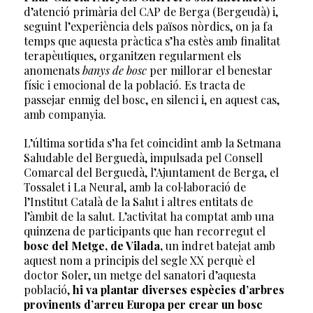
d’atenció primària del CAP de Berga (Bergeudà) i,
seguint l’experiència dels països nòrdics, on ja fa
temps que aquesta pràctica s’ha estès amb finalitat
terapèutiques, organitzen regularment els
anomenats
banys de bosc
per millorar el benestar
físic i emocional de la població. Es tracta de
passejar enmig del bosc, en silenci i, en aquest cas,
amb companyia.
L’última sortida s’ha fet coincidint amb la Setmana
Saludable del Berguedà, impulsada pel Consell
Comarcal del Berguedà, l’Ajuntament de Berga, el
Tossalet i La Neural, amb la col·laboració de
l’Institut Català de la Salut i altres entitats de
l’àmbit de la salut. L’activitat ha comptat amb una
quinzena de participants que han recorregut el
bosc del Metge, de Vilada,
un indret batejat amb
aquest nom a principis del segle XX perquè el
doctor Soler, un metge del sanatori d’aquesta
població,
hi va plantar diverses espècies d’arbres
provinents d’arreu Europa per crear un bosc