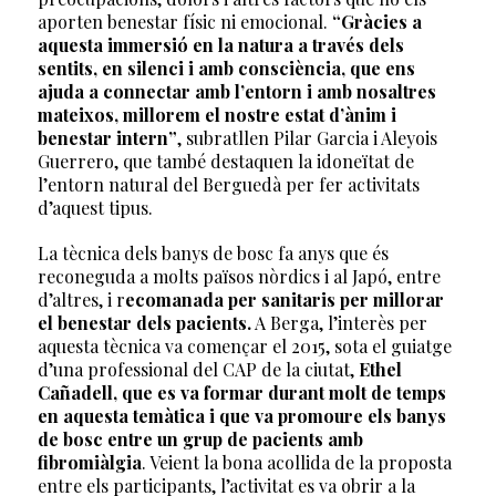
aporten benestar físic ni emocional.
“Gràcies a
aquesta immersió en la natura a través dels
sentits, en silenci i amb consciència, que ens
ajuda a connectar amb l’entorn i amb nosaltres
mateixos, millorem el nostre estat d’ànim i
benestar intern”
, subratllen Pilar Garcia i Aleyois
Guerrero, que també destaquen la idoneïtat de
l’entorn natural del Berguedà per fer activitats
d’aquest tipus.
La tècnica dels banys de bosc fa anys que és
reconeguda a molts països nòrdics i al Japó, entre
d’altres, i r
ecomanada per sanitaris per millorar
el benestar dels pacients.
A Berga, l’interès per
aquesta tècnica va començar el 2015, sota el guiatge
d’una professional del CAP de la ciutat,
Ethel
Cañadell, que es va formar durant molt de temps
en aquesta temàtica i que va promoure els banys
de bosc entre un grup de pacients amb
fibromiàlgia
. Veient la bona acollida de la proposta
entre els participants, l’activitat es va obrir a la