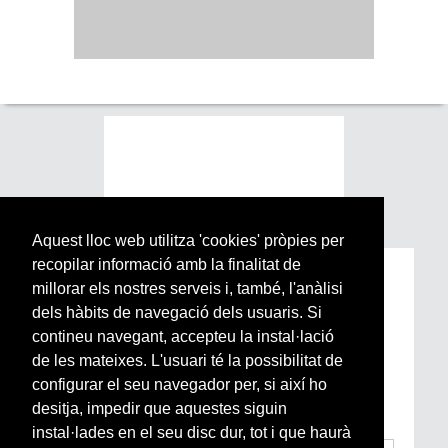
Aquest lloc web utilitza 'cookies' pròpies per
recopilar informació amb la finalitat de
Subscriu-te a la nostra
millorar els nostres serveis i, també, l'anàlisi
Newsletter setmanal
dels hàbits de navegació dels usuaris. Si
contineu navegant, accepteu la instal·lació
de les mateixes. L'usuari té la possibilitat de
Si vols estar al dia de l’actualitat del món
configurar el seu navegador per, si així ho
Arrels, la ràdio, els videos i el mercat
subscriu-te aquí
desitja, impedir que aquestes siguin
instal·lades en el seu disc dur, tot i que haurà