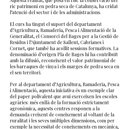
Aquesta realitat, que posa en risc la conservació del
ric patrimoni en pedra seca de Catalunya, ha cridat
l’atenció del sector i de les administracions.
El curs ha tingut el suport del departament
d’Agricultura, Ramaderia, Pesca i Alimentació de la
Generalitat, el Consorci del Bages per a la Gestió de
Residus i l’Ajuntament de Sallent, Cabrianes i
Cornet, que també ha acollit sessions formatives. La
denominació d’origen Pla de Bages hi ha contribuït
amb la difusió, reconeixent el valor patrimonial de
les barraques de vinya i els marges de pedra seca en
el seu territori.
Per al departament d’Agricultura, Ramaderia, Pesca
i Alimentació, aquesta iniciativa és un exemple clar
del paper polivalent que avui exerceixen les escoles
agràries: més enllà de la formació estrictament
agronòmica, aquests centres responen a la
demanda creixent de coneixement al voltant de la
ruralitat i les seves múltiples dimensions, com per
exemple la necessitat de coneixements en mecànica,