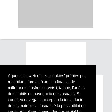
Aquest lloc web utilitza 'cookies' pròpies per
recopilar informació amb la finalitat de
Subscriu-te a la nostra
millorar els nostres serveis i, també, l'anàlisi
Newsletter setmanal
dels hàbits de navegació dels usuaris. Si
contineu navegant, accepteu la instal·lació
Si vols estar al dia de l’actualitat del món
de les mateixes. L'usuari té la possibilitat de
Arrels, la ràdio, els videos i el mercat
configurar el seu navegador per, si així ho