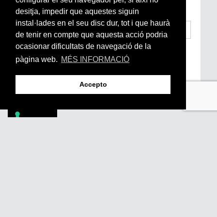
subscriu-te aquí
desitja, impedir que aquestes siguin
instal·lades en el seu disc dur, tot i que haurà
de tenir en compte que aquesta acció podria
ocasionar dificultats de navegació de la
He llegit i accepto la
Condicions Generals
d’Accés i Ús i Política de Privacitat
*
pàgina web.
MÉS INFORMACIÓ
Enviar
Accepto
Footer
PÒDCASTS
DIY
DOCUMENTALS
REVISTA
SUBSCRIU-TE
QUI SOM