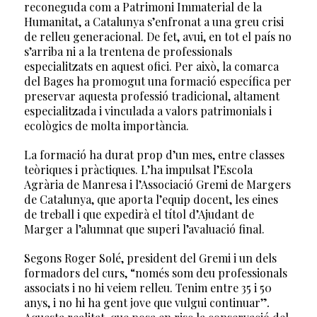
reconeguda com a Patrimoni Immaterial de la
Humanitat, a Catalunya s’enfronat a una greu crisi
de relleu generacional. De fet, avui, en tot el país no
s’arriba ni a la trentena de professionals
especialitzats en aquest ofici. Per això, la comarca
del Bages ha promogut una formació específica per
preservar aquesta professió tradicional, altament
especialitzada i vinculada a valors patrimonials i
ecològics de molta importància.
La formació ha durat prop d’un mes, entre classes
teòriques i pràctiques. L’ha impulsat l’Escola
Agrària de Manresa i l’Associació Gremi de Margers
de Catalunya, que aporta l’equip docent, les eines
de treball i que expedirà el títol d’Ajudant de
Marger a l’alumnat que superi l’avaluació final.
Segons Roger Solé, president del Gremi i un dels
formadors del curs, “només som deu professionals
associats i no hi veiem relleu. Tenim entre 35 i 50
anys, i no hi ha gent jove que vulgui continuar”
.