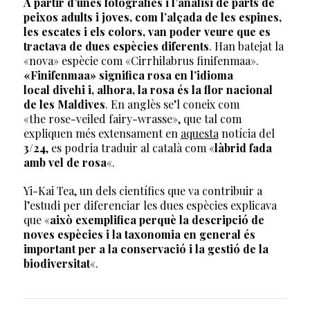
A partir d’unes fotografies i l’anàlisi de parts de
peixos adults i joves, com l’alçada de les espines,
les escates i els colors, van poder veure que es
tractava de dues espècies diferents
. Han batejat la
«nova» espècie com «Cirrhilabrus finifenmaa».
«Finifenmaa» significa rosa en l’idioma
local divehi i, alhora, la rosa és la flor nacional
de les Maldives
. En anglès se’l coneix com
«the rose-veiled fairy-wrasse», que tal com
expliquen més extensament en
aquesta
notícia del
3/24
, es podria traduir al català com «
làbrid fada
amb vel de rosa
«.
Yi-Kai Tea, un dels científics que va contribuir a
l’estudi per diferenciar les dues espècies explicava
que «
això exemplifica perquè la descripció de
noves espècies i la taxonomia en general és
important per a la conservació i la gestió de la
biodiversitat
«.