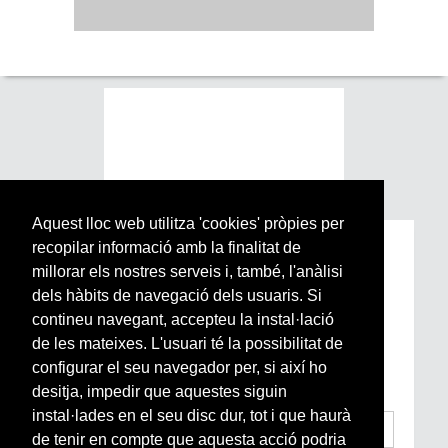
Aquest lloc web utilitza 'cookies' pròpies per
recopilar informació amb la finalitat de
Subscriu-te a la nostra
millorar els nostres serveis i, també, l'anàlisi
Newsletter setmanal
dels hàbits de navegació dels usuaris. Si
contineu navegant, accepteu la instal·lació
Si vols estar al dia de l’actualitat del món
de les mateixes. L'usuari té la possibilitat de
Arrels, la ràdio, els videos i el mercat
configurar el seu navegador per, si així ho
subscriu-te aquí
desitja, impedir que aquestes siguin
instal·lades en el seu disc dur, tot i que haurà
de tenir en compte que aquesta acció podria