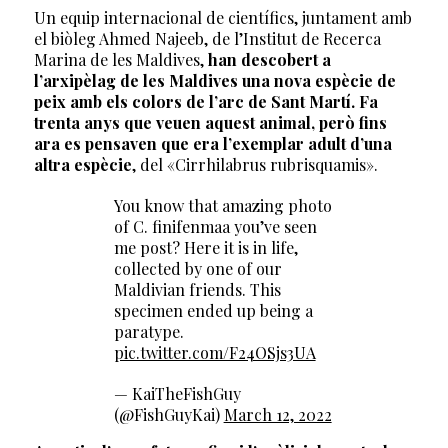
Un equip internacional de científics, juntament amb
el biòleg Ahmed Najeeb, de l’Institut de Recerca
Marina de les Maldives,
han descobert a
l’arxipèlag de les Maldives una nova espècie de
peix amb els colors de l’arc de Sant Martí. Fa
trenta anys que veuen aquest animal, però fins
ara es pensaven que era l’exemplar adult d’una
altra espècie
, del «Cirrhilabrus rubrisquamis».
You know that amazing photo
of C. finifenmaa you’ve seen
me post? Here it is in life,
collected by one of our
Maldivian friends. This
specimen ended up being a
paratype.
pic.twitter.com/F24OSjs3UA
— KaiTheFishGuy
(@FishGuyKai)
March 12, 2022