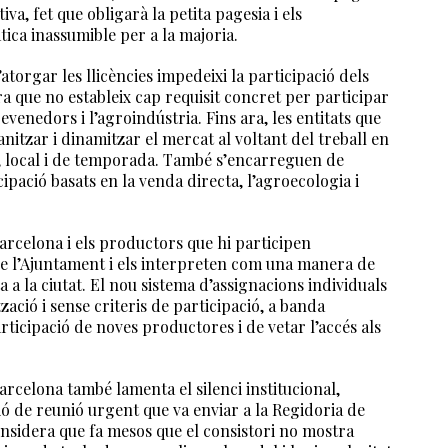
va, fet que obligarà la petita pagesia i els
ica inassumible per a la majoria.
orgar les llicències impedeixi la participació dels
 que no estableix cap requisit concret per participar
revenedors i l’agroindústria. Fins ara, les entitats que
itzar i dinamitzar el mercat al voltant del treball en
a, local i de temporada. També s’encarreguen de
ipació basats en la venda directa, l’agroecologia i
rcelona i els productors que hi participen
de l’Ajuntament i els interpreten com una manera de
 a la ciutat. El nou sistema d’assignacions individuals
ació i sense criteris de participació, a banda
rticipació de noves productores i de vetar l’accés als
celona també lamenta el silenci institucional,
ió de reunió urgent que va enviar a la Regidoria de
considera que fa mesos que el consistori no mostra