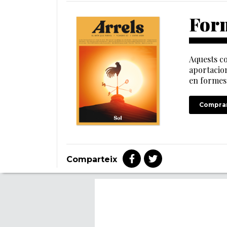
Form
Aquests co
aportacion
en formes 
Comprar
Comparteix