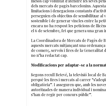
mesos cap voluntat d’atendre les seves petic
dels mercats de pagès barcelonins. Aquesta
limitacions i denegacions constants d’activ
perseguien els objectius de sensibilitzar al 
sostenible i de generar vincles entre la petit
encara no ha respost les peticions de llicè
el 6 de setembre, fet que genera una gran in
La Coordinadora de Mercats de Pagès de Bar
aquests mercats mitjançant una ordenança d
de comerç, serveis i fires de la Generalitat
no n’ha redactat cap.
Modificacions per adaptar-se a la normat
Segons recull Betevé, la televisió local de 
perquè les fires i mercats al carrer “s’adeqü
obligatòria”. I asseguren que, amb les nove
autoritzades de manera individual i nominal,
s’han de regir per concurs públic”.