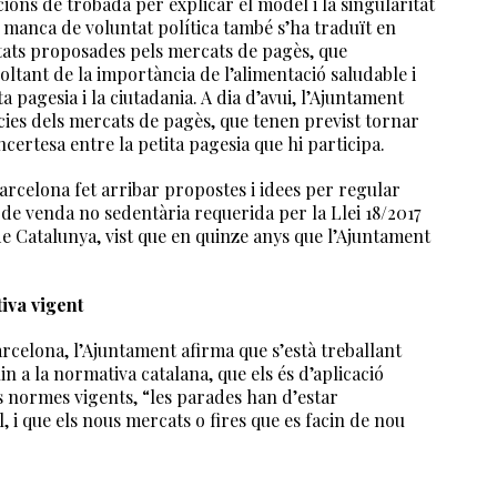
ions de trobada per explicar el model i la singularitat
 manca de voluntat política també s’ha traduït en
itats proposades pels mercats de pagès, que
voltant de la importància de l’alimentació saludable i
a pagesia i la ciutadania. A dia d’avui, l’Ajuntament
ncies dels mercats de pagès, que tenen previst tornar
certesa entre la petita pagesia que hi participa.
celona fet arribar propostes i idees per regular
e venda no sedentària requerida per la Llei 18/2017
 de Catalunya, vist que en quinze anys que l’Ajuntament
iva vigent
Barcelona, l’Ajuntament afirma que s’està treballant
in a la normativa catalana, que els és d’aplicació
s normes vigents, “les parades han d’estar
 i que els nous mercats o fires que es facin de nou