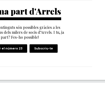
a part d'Arrels
ntinguts són possibles gràcies a les
s dels milers de socis d’Arrels. I tu, ja
part? Fes-ho possible!
 el número 23
Subscriu-te