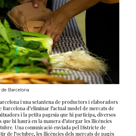
t de Barcelona
rcelona i una setantena de productors i elaboradors
e Barcelona d’eliminar l’actual model de mercats de
itzadors i la petita pagesia que hi participa, diversos
is que hi haurà en la manera d’atorgar les llicències
ctubre. Una comunicació enviada pel Districte de
tir de l’octubre, les llicències dels mercats de pagès