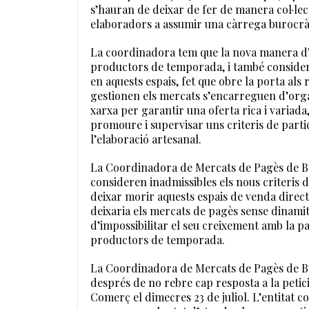
s’hauran de deixar de fer de manera col·lecti
elaboradors a assumir una càrrega burocràt
La coordinadora tem que la nova manera d’at
productors de temporada, i també considera
en aquests espais, fet que obre la porta als 
gestionen els mercats s’encarreguen d’organ
xarxa per garantir una oferta rica i variad
promoure i supervisar uns criteris de partic
l’elaboració artesanal.
La Coordinadora de Mercats de Pagès de Ba
consideren inadmissibles els nous criteris 
deixar morir aquests espais de venda directa
deixaria els mercats de pagès sense dinamitz
d’impossibilitar el seu creixement amb la pa
productors de temporada.
La Coordinadora de Mercats de Pagès de Bar
després de no rebre cap resposta a la petic
Comerç el dimecres 23 de juliol. L’entitat 