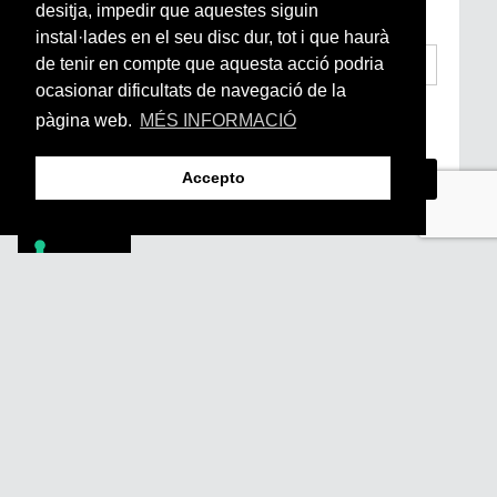
subscriu-te aquí
desitja, impedir que aquestes siguin
instal·lades en el seu disc dur, tot i que haurà
de tenir en compte que aquesta acció podria
ocasionar dificultats de navegació de la
He llegit i accepto la
Condicions Generals
pàgina web.
MÉS INFORMACIÓ
d’Accés i Ús i Política de Privacitat
*
Accepto
Footer
PÒDCASTS
DIY
DOCUMENTALS
REVISTA
SUBSCRIU-TE
QUI SOM
FAQS