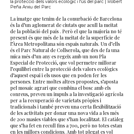
la protecció dels valors ecològic i l'ús del parc | Robert
Peña Arxiu del Parc
La imatge que tenim de la conurbació de Barcelona
és la d’un aglomerat de ciutats que acull la meitat
de la població del país . Però el que la majoria no té
present és que més de la meitat de la superfície de
l’Àrea Metropolitana són espais naturals. Un d’ells
és el Parc Natural de Collserola, que des de fa una
mica més d’un any es regeix amb un nou Pla
Especial de Protecció, que vol permetre millorar
l’equilibri entre la protecció dels valors ecològics
d’aquest espai i els usos que en poden fer les
persones. Entre moltes altres propostes, s’aposta
pel mosaic agrari que combina el bosc amb els
conreus, preveu un impuls a la investigació agrícola
per a la recuperació de varietats pròpies i
tradicionals i també preveu una certa flexibilització
de les activitats per donar una nova vida a les més
de 200 masies viables que s’han localitzat. El catàleg
que s’ha fet en recull fins a 700, però no totes estan
en les millors condicions. Amb tot plegat es vol