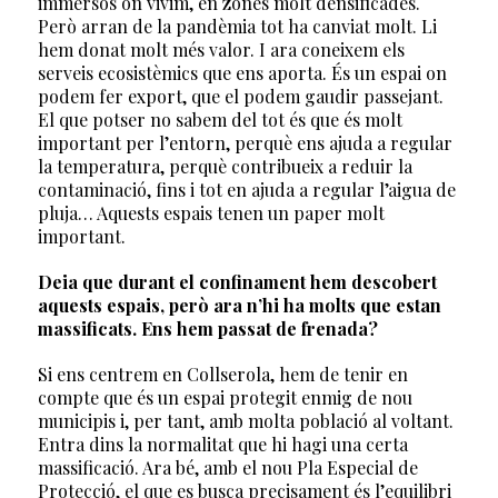
immersos on vivim, en zones molt densificades.
Però arran de la pandèmia tot ha canviat molt. Li
hem donat molt més valor. I ara coneixem els
serveis ecosistèmics que ens aporta. És un espai on
podem fer export, que el podem gaudir passejant.
El que potser no sabem del tot és que és molt
important per l’entorn, perquè ens ajuda a regular
la temperatura, perquè contribueix a reduir la
contaminació, fins i tot en ajuda a regular l’aigua de
pluja… Aquests espais tenen un paper molt
important.
Deia que durant el confinament hem descobert
aquests espais, però ara n’hi ha molts que estan
massificats. Ens hem passat de frenada?
Si ens centrem en Collserola, hem de tenir en
compte que és un espai protegit enmig de nou
municipis i, per tant, amb molta població al voltant.
Entra dins la normalitat que hi hagi una certa
massificació. Ara bé, amb el nou Pla Especial de
Protecció, el que es busca precisament és l’equilibri