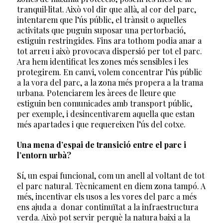
tranquil·litat. Això vol dir que allà, al cor del parc,
intentarem que l’ús públic, el trànsit o aquelles
activitats que puguin suposar una pertorbació,
estiguin restringides. Fins ara tothom podia anar a
tot arreu i això provocava dispersió per tot el parc.
Ara hem identificat les zones més sensibles i les
protegirem. En canvi, volem concentrar l’ús públic
a la vora del parc, a la zona més propera a la trama
urbana. Potenciarem les àrees de lleure que
estiguin ben comunicades amb transport públic,
per exemple, i desincentivarem aquella que estan
més apartades i que requereixen l’ús del cotxe.
Una mena d’espai de transició entre el parc i
l’entorn urbà?
Sí, un espai funcional, com un anell al voltant de tot
el parc natural. Tècnicament en diem zona tampó. A
més, incentivar els usos a les vores del parc a més
ens ajuda a donar continuïtat a la infraestructura
verda. Això pot servir perquè la natura baixi a la