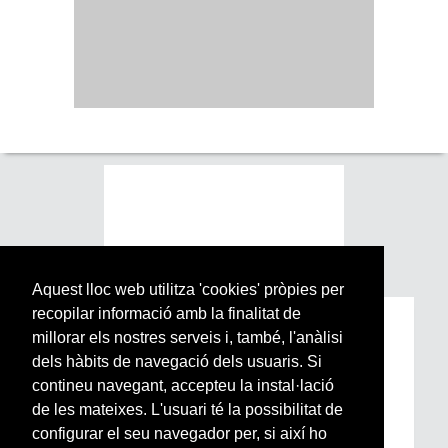
Aquest lloc web utilitza 'cookies' pròpies per
recopilar informació amb la finalitat de
Subscriu-te a la nostra
millorar els nostres serveis i, també, l'anàlisi
Newsletter setmanal
dels hàbits de navegació dels usuaris. Si
contineu navegant, accepteu la instal·lació
de les mateixes. L'usuari té la possibilitat de
Si vols estar al dia de l’actualitat del món
configurar el seu navegador per, si així ho
Arrels, la ràdio, els videos i el mercat