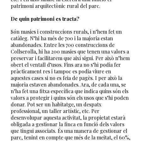
patrimoni arquitectònic rural del parc.
De quin patrimoni es tracta?
Són masies i construccions rurals, i n’hem fet un
catàleg. N’hi ha més de 700 i la majoria estan
abandonades. Entre les 700 construccions de
Collserolla, hi ha 200 masies que tenen una valors a
preservar i facilitarem que així sigui. Per això n’hem
obert el ventall d’usos. Fins ara no s’hi podia fer
pràcticament res i tampoc es podia viure en
aquestes cases si no es feia de pagès. I per això la
majoria estaven abandonades. Ara, de cada una, se
n’ha fet una fitxa específica que indica quins són els
valors a protegir i quins són els usos que s’hi poden
donar. Pot ser un habitatge, un despatx
professional, un taller artístic, etc. Per
desenvolupar aquesta activitat, la propietat estarà
obligada a gestionar la finca en funció dels valors
que tingui associats. És una manera de gestionar el
parc, tenint en compte que més de la meitat, el 60%,