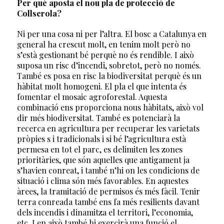
Per què aposta el nou pla de protecció de
Collserola?
Ni per una cosa ni per l’altra. El bosc a Catalunya en
general ha crescut molt, en tenim molt però no
s’està gestionant bé perquè no és rendible. I això
suposa un risc d’incendi, sobretot, però no només.
També es posa en risc la biodiversitat perquè és un
hàbitat molt homogeni. El pla el que intenta és
fomentar el mosaic agroforestal. Aquesta
combinació ens proporciona nous hàbitats, això vol
dir més biodiversitat. També es potenciarà la
recerca en agricultura per recuperar les varietats
pròpies s i tradicionals i si bé l’agricultura està
permesa en tot el parc, es delimiten les zones
prioritàries, que són aquelles que antigament ja
s’havien conreat, i també n’hi on les condicions de
situació i clima són més favorables. En aquestes
àrees, la tramitació de permisos és més fàcil. Tenir
terra conreada també ens fa més resilients davant
dels incendis i dinamitza el territori, l’economia,
etc. I en això també hi exercirà una funció el