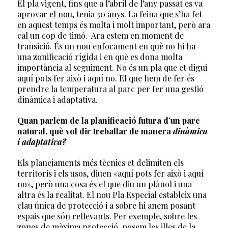
El pla vigent, fins que a l’abril de l’any passat es va
aprovar el nou, tenia 30 anys. La feina que s’ha fet
en aquest temps és molta i molt important, però ara
cal un cop de timó. Ara estem en moment de
transició. És un nou enfocament en què no hi ha
una zonificació rígida i en què es dona molta
importància al seguiment. No és un pla que et digui
aquí pots fer això i aquí no. El que hem de fer és
prendre la temperatura al parc per fer una gestió
dinàmica i adaptativa.
Quan parlem de la planificació futura d’un parc
natural, què vol dir treballar de manera
dinàmica
i adaptativa?
Els planejaments més tècnics et delimiten els
territoris i els usos, diuen «aquí pots fer això i aquí
no», però una cosa és el que diu un plànol i una
altra és la realitat. El nou Pla Especial estableix una
clau única de protecció i a sobre hi anem posant
espais que són rellevants. Per exemple, sobre les
zones de màxima protecció, posem les illes de la