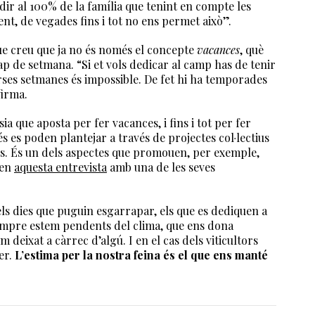
r al 100% de la família que tenint en compte les
t, de vegades fins i tot no ens permet això”.
ue creu que ja no és només el concepte
vacances
, què
cap de setmana. “Si et vols dedicar al camp has de tenir
rses setmanes és impossible. De fet hi ha temporades
firma.
a que aposta per fer vacances, i fins i tot per fer
es poden plantejar a través de projectes col·lectius
ns. És un dels aspectes que promouen, per exemple,
 en
aquesta entrevista
amb una de les seves
els dies que puguin esgarrapar, els que es dediquen a
Sempre estem pendents del clima, que ens dona
 deixat a càrrec d’algú. I en el cas dels viticultors
er.
L’estima per la nostra feina és el que ens manté