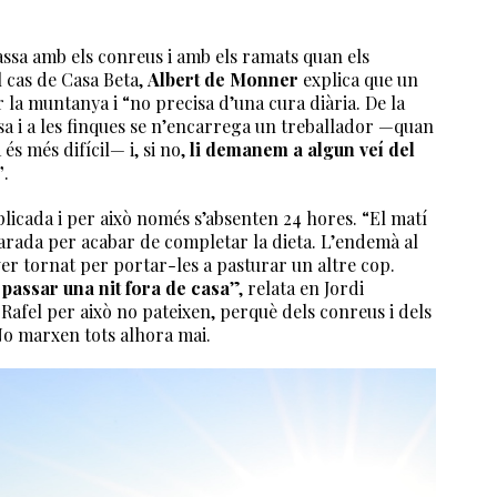
passa amb els conreus i amb els ramats quan els
l cas de Casa Beta,
Albert de Monner
explica que un
 la muntanya i “no precisa d’una cura diària. De la
asa i a les finques se n’encarrega un treballador —quan
s més difícil— i, si no,
li demanem a algun veí del
”
.
plicada i per això només s’absenten 24 hores. “El matí
eparada per acabar de completar la dieta. L’endemà al
aver tornat per portar-les a pasturar un altre cop.
passar una nit fora de casa
”, relata en Jordi
Rafel per això no pateixen, perquè dels conreus i dels
 No marxen tots alhora mai.