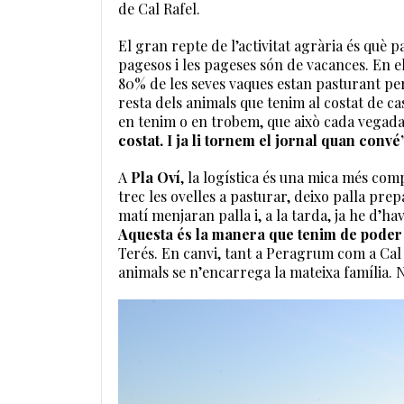
de Cal Rafel.
El gran repte de l’activitat agrària és què 
pagesos i les pageses són de vacances. En e
80% de les seves vaques estan pasturant per
resta dels animals que tenim al costat de c
en tenim o en trobem, que això cada vegada é
costat. I ja li tornem el jornal quan convé
A
Pla Oví
, la logística és una mica més com
trec les ovelles a pasturar, deixo palla pr
matí menjaran palla i, a la tarda, ja he d’h
Aquesta és la manera que tenim de poder 
Terés. En canvi, tant a Peragrum com a Cal 
animals se n’encarrega la mateixa família.