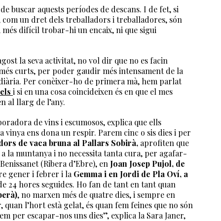
 de buscar aquests períodes de descans. I de fet, si
 com un dret dels treballadors i treballadores, són
 més difícil trobar-hi un encaix, ni que sigui
gost la seva activitat, no vol dir que no es facin
o més curts, per poder gaudir més intensament de la
t diària. Per conèixer-ho de primera mà, hem parlat
rels
i si en una cosa coincideixen és en que el mes
n al llarg de l’any.
aboradora de vins i escumosos, explica que ells
 vinya ens dona un respir. Parem cinc o sis dies i per
dors de vaca bruna al Pallars Sobirà,
aprofiten que
 a la muntanya i no necessita tanta cura, per agafar-
a Benissanet (Ribera d’Ebre), en
Joan Josep Pujol, de
e gener i febrer i la
Gemma i en Jordi de Pla Oví, a
e 24 hores seguides. Ho fan de tant en tant quan
berà)
, no marxen més de quatre dies, i sempre en
, quan l’hort està gelat, és quan fem feines que no són
em per escapar-nos uns dies”, explica la Sara Janer,