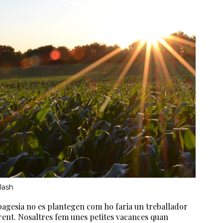
lash
 pagesia no es plantegen com ho faria un treballador
rent. Nosaltres fem unes petites vacances quan