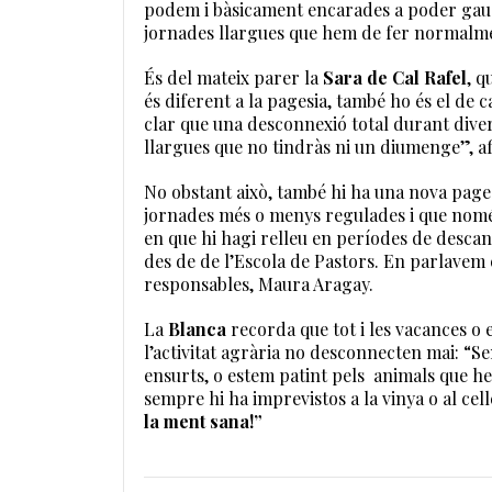
podem i bàsicament encarades a poder gaudi
jornades llargues que hem de fer normalmen
És del mateix parer la
Sara de Cal Rafel
, q
és diferent a la pagesia, també ho és el de 
clar que una desconnexió total durant dive
llargues que no tindràs ni un diumenge”, a
No obstant això, també hi ha una nova pagesi
jornades més o menys regulades i que només 
en que hi hagi relleu en períodes de desca
des de de l’Escola de Pastors. En parlavem
responsables, Maura Aragay.
La
Blanca
recorda que tot i les vacances o 
l’activitat agrària no desconnecten mai: “
ensurts, o estem patint pels animals que hem
sempre hi ha imprevistos a la vinya o al cell
la ment sana!”