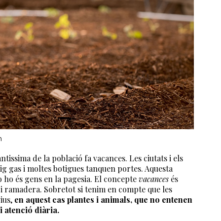
h
issima de la població fa vacances. Les ciutats i els
mig gas i moltes botigues tanquen portes. Aquesta
o ho és gens en la pagesia. El concepte
vacances
és
a i ramadera. Sobretot si tenim en compte que les
vius,
en aquest cas plantes i animals, que no entenen
i atenció diària.