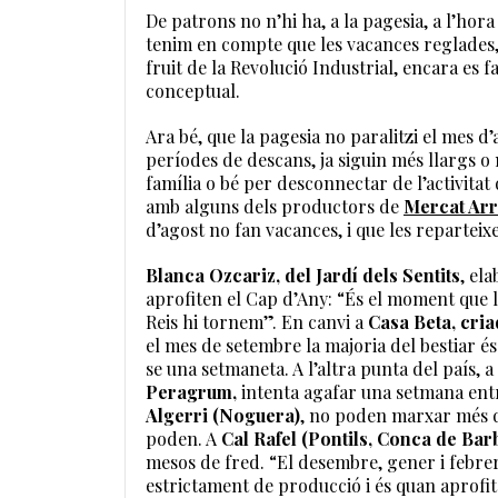
De patrons no n’hi ha, a la pagesia, a l’hora
tenim en compte que les vacances reglades,
fruit de la Revolució Industrial, encara es fa
conceptual.
Ara bé, que la pagesia no paralitzi el mes d’a
períodes de descans, ja siguin més llargs 
família o bé per desconnectar de l’activita
amb alguns dels productors de
Mercat Ar
d’agost no fan vacances, i que les reparteixe
Blanca Ozcariz, del Jardí dels Sentits
, el
aprofiten el Cap d’Any: “És el moment que la
Reis hi tornem”. En canvi a
Casa Beta, cria
el mes de setembre la majoria del bestiar és
se una setmaneta. A l’altra punta del país, 
Peragrum,
intenta agafar una setmana entr
Algerri (Noguera)
, no poden marxar més d
poden. A
Cal Rafel
(Pontils, Conca de Bar
mesos de fred. “El desembre, gener i febrer
estrictament de producció i és quan aprofit