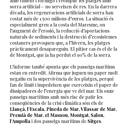
amb ciment i formigó i reomplir les platges amb
sorra artificial— no serveixen de res. En la darrera
dècada, les regeneracions artificials de sorra han
costat més de 1.500 milions d’euros. La situació és
especialment greu a la costa del Maresme, on
l’augment de l’erosió, la reducció d’aportacions
naturals de sediments i la destrucció d’ecosistemes
costaners provoquen que, a l’hivern, les platges
pràcticament desapareguin. El pitjor cas és el de la
de Montgat, que ja ha perdut el 90% de la sorra.
L’informe també apunta que els passeigs marítims
estan en entredit. Afirma que juguen un paper molt
negatiu en la supervivència de les platges, perquè
fan de límit i impedeixen que exerceixin el paper de
dissipadores de l’energia que ve del mar. Els onze
passeigs martítims amb més risc de patir les
conseqüències de la crisi climàtica són els de
Llançà, l’Escala, Pineda de Mar, Vilassar de Mar,
Premià de Mar, el Masnou, Montgat, Salou,
l’Ampolla
i dos passeigs marítims de
Sitges
.