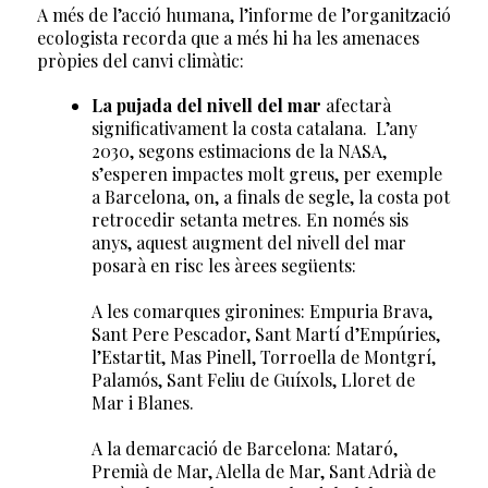
A més de l’acció humana, l’informe de l’organització
ecologista recorda que a més hi ha les amenaces
pròpies del canvi climàtic:
La pujada del nivell del mar
afectarà
significativament la costa catalana.
L’any
2030, segons estimacions de la NASA,
s’esperen impactes molt greus, per exemple
a Barcelona, on, a finals de segle, la costa pot
retrocedir setanta metres. En només sis
anys, aquest augment del nivell del mar
posarà en risc les àrees següents:
A les comarques gironines: Empuria Brava,
Sant Pere Pescador, Sant Martí d’Empúries,
l’Estartit, Mas Pinell, Torroella de Montgrí,
Palamós, Sant Feliu de Guíxols, Lloret de
Mar i Blanes.
A la demarcació de Barcelona:
Mataró,
Premià de Mar, Alella de Mar, Sant Adrià de