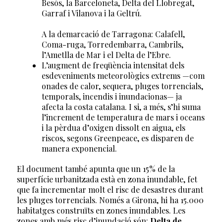
Besòs, la Barceloneta, Delta del Llobregat,
Garraf i Vilanova i la Geltrú.
A la demarcació de Tarragona: Calafell,
Coma-ruga, Torredembarra, Cambrils,
l’Ametlla de Mar i el Delta de l’Ebre.
L’augment de freqüència intensitat dels
esdeveniments meteorològics extrems —com
onades de calor, sequera, pluges torrencials,
temporals, incendis i inundacionas— ja
afecta la costa catalana. I si, a més, s’hi suma
l’increment de temperatura de mars i oceans
i la pèrdua d’oxigen dissolt en aigua, els
riscos, segons Greenpeace, es disparen de
manera exponencial.
El document també apunta que un 15% de la
superfície urbanitzada està en zona inundable, fet
que fa incrementar molt el risc de desastres durant
les pluges torrencials. Només a Girona, hi ha 15.000
habitatges construïts en zones inundables. Les
zones amb més risc d’inundació són:
Delta de