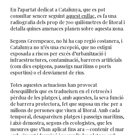
En l’apartat dedicat a Catalunya, que es pot
consultar sencer seguint
aquest enllaç
, es fa una
radiografia dels prop de 700 quilòmetres de litoral i
detalla quines amenaces planen sobre aquesta zona.
Segons Greenpeace, no hi ha cap regió costanera, i
Catalunya no n’és una excepció, que no estigui
exposada a riscos per excés d’urbanització i
infraestructures, contaminació, barreres artificials
(com dics espigons, passeigs marítims o ports
esportius) o el desviament de rius.
Totes aquestes actuacions han provocat
desequilibris que es tradueixen en el retrocés i
pèrdua de les platges i, amb aquestes, la seva funció
de barrera protectora, fet que suposa un risc per a
milions de persones que viuen al litoral. Amb cada
temporal, desapareixen platges i passeigs marítims,
i això demostra, segons els ecologistes, que les
mesures que s’han aplicat fins ara —contenir el mar