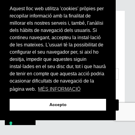
Aquest lloc web utilitza 'cookies' pròpies per
recopilar informació amb la finalitat de
Subscriu-te a la nostra
millorar els nostres serveis i, també, l'anàlisi
Newsletter setmanal
dels hàbits de navegació dels usuaris. Si
contineu navegant, accepteu la instal·lació
de les mateixes. L'usuari té la possibilitat de
Si vols estar al dia de l’actualitat del món
configurar el seu navegador per, si així ho
Arrels, la ràdio, els videos i el mercat
subscriu-te aquí
desitja, impedir que aquestes siguin
instal·lades en el seu disc dur, tot i que haurà
de tenir en compte que aquesta acció podria
ocasionar dificultats de navegació de la
He llegit i accepto la
Condicions Generals
pàgina web.
MÉS INFORMACIÓ
d’Accés i Ús i Política de Privacitat
*
Accepto