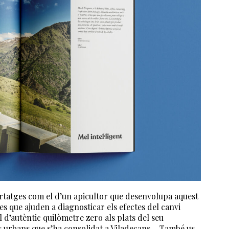
rtatges com el d’un apicultor que desenvolupa aquest
ies que ajuden a diagnosticar els efectes del canvi
 d’autèntic quilòmetre zero als plats del seu
ris urbans que s’ha consolidat a Viladecans… També us