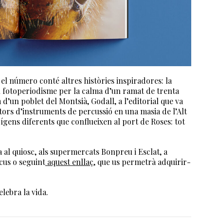
el número conté altres històries inspiradores: la
l fotoperiodisme per la calma d’un ramat de trenta
d’un poblet del Montsià, Godall, a l’editorial que va
ctors d’instruments de percussió en una masia de l’Alt
rígens diferents que conflueixen al port de Roses: tot
al quiosc, als supermercats Bonpreu i Esclat, a
acus o seguint
aquest enllaç
, que us permetrà adquirir-
elebra la vida.