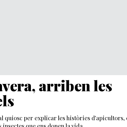
vera, arriben les
els
l quiosc per explicar les històries d'apicultors, c
 insectes que ens donen la vida