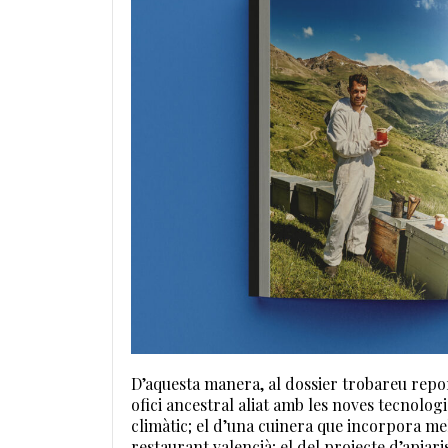
D’aquesta manera, al dossier trobareu repo
ofici ancestral aliat amb les noves tecnolog
climàtic; el d’una cuinera que incorpora mel
restaurant valencià; el del projecte d’apia