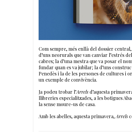
Com sempre, més enllà del dossier central, 
d’uns neorurals que van canviar l’estrés de
cabres; la d’una mestra que va posar el nom 
fundar quan es va jubilar; la d’uns constru
Penedès i la de les persones de cultures i o
un exemple de convivència.
Ja podeu trobar l’
Arrels
d’aquesta primavera 
llibreries especialitzades, a les botigues Ab
la sense moure-us de casa.
Amb les abelles, aquesta primavera,
Arrels
c