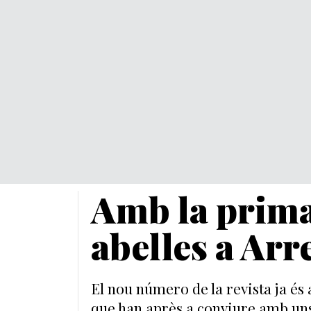
Amb la prima
abelles a Arr
El nou número de la revista ja és a
que han après a conviure amb uns