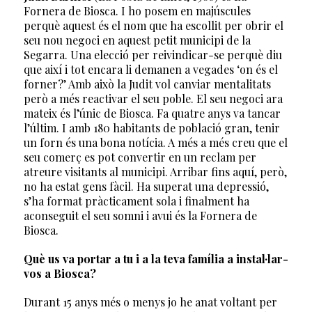
Fornera de Biosca. I ho posem en majúscules
perquè aquest és el nom que ha escollit per obrir el
seu nou negoci en aquest petit municipi de la
Segarra. Una elecció per reivindicar-se perquè diu
que així i tot encara li demanen a vegades ‘on és el
forner?’ Amb això la Judit vol canviar mentalitats
però a més reactivar el seu poble. El seu negoci ara
mateix és l’únic de Biosca. Fa quatre anys va tancar
l’últim. I amb 180 habitants de població gran, tenir
un forn és una bona notícia. A més a més creu que el
seu comerç es pot convertir en un reclam per
atreure visitants al municipi. Arribar fins aquí, però,
no ha estat gens fàcil. Ha superat una depressió,
s’ha format pràcticament sola i finalment ha
aconseguit el seu somni i avui és la Fornera de
Biosca.
Què us va portar a tu i a la teva família a instal·lar-
vos a Biosca?
Durant 15 anys més o menys jo he anat voltant per