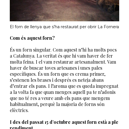
El forn de llenya que s’ha restaurat per obrir La Fornera
Com és aquest forn?
És un forn singular. Com aquest n’hi ha molts pocs
a Catalunya. La veritat és que hi vam haver de fer
molta feina. I el vam restaurar artesanalment. Vam
haver de buscar toves artesanes i unes pales
específiques. És un forn que es crema primer,
s’estenen les brases i després es neteja abans
d’entrar els pans. I l’aroma que es queda impregnat
a la volta fa que quan menges aquell pa te n’adonis
que no té res a veure amb els pans que mengem
habitualment, perquè la majoria de forns són
elèctrics.
I des del passat 15 d’octubre aquest forn està a ple
rendiment.