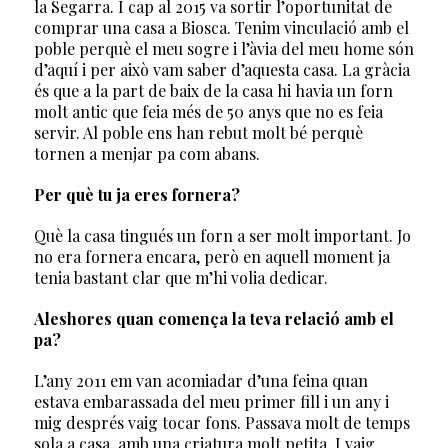
la Segarra. I cap al 2015 va sortir l’oportunitat de
comprar una casa a Biosca. Tenim vinculació amb el
poble perquè el meu sogre i l’àvia del meu home són
d’aquí i per això vam saber d’aquesta casa. La gràcia
és que a la part de baix de la casa hi havia un forn
molt antic que feia més de 50 anys que no es feia
servir. Al poble ens han rebut molt bé perquè
tornen a menjar pa com abans.
Per què tu ja eres fornera?
Què la casa tingués un forn a ser molt important. Jo
no era fornera encara, però en aquell moment ja
tenia bastant clar que m’hi volia dedicar.
Aleshores quan comença la teva relació amb el
pa?
L’any 2011 em van acomiadar d’una feina quan
estava embarassada del meu primer fill i un any i
mig després vaig tocar fons. Passava molt de temps
sola a casa, amb una criatura molt petita. I vaig