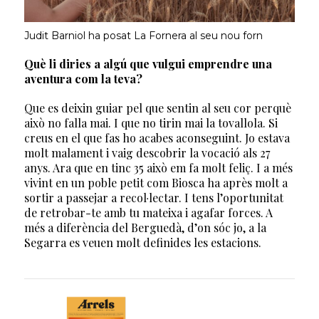
Judit Barniol ha posat La Fornera al seu nou forn
Què li diries a algú que vulgui emprendre una
aventura com la teva?
Que es deixin guiar pel que sentin al seu cor perquè
això no falla mai. I que no tirin mai la tovallola. Si
creus en el que fas ho acabes aconseguint. Jo estava
molt malament i vaig descobrir la vocació als 27
anys. Ara que en tinc 35 això em fa molt feliç. I a més
vivint en un poble petit com Biosca ha après molt a
sortir a passejar a recol·lectar. I tens l’oportunitat
de retrobar-te amb tu mateixa i agafar forces. A
més a diferència del Berguedà, d’on sóc jo, a la
Segarra es veuen molt definides les estacions.