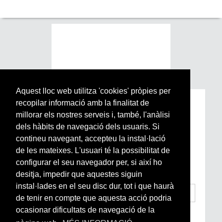
Aquest lloc web utilitza 'cookies' pròpies per
recopilar informació amb la finalitat de
Subscriu-te a la nostra
millorar els nostres serveis i, també, l'anàlisi
Newsletter setmanal
dels hàbits de navegació dels usuaris. Si
contineu navegant, accepteu la instal·lació
Si vols estar al dia de l’actualitat del món
de les mateixes. L'usuari té la possibilitat de
Arrels, la ràdio, els videos i el mercat
configurar el seu navegador per, si així ho
subscriu-te aquí
desitja, impedir que aquestes siguin
instal·lades en el seu disc dur, tot i que haurà
de tenir en compte que aquesta acció podria
ocasionar dificultats de navegació de la
He llegit i accepto la
Condicions Generals
d’Accés i Ús i Política de Privacitat
*