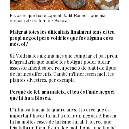
Els pans que ha recuperat Judit Barniol i que ara
prepara al seu forn de Biosca
Malgrat totes les dificultats finalment tens el teu
propi negoci però voldries que fos alguna cosa
més, oi?
Sí. Voldria fos alguna més que comprar el pa i prou.
M’agradaria que també fos botiga i poder oferir
assessorament sobre recuperació de blat i de tipus
de farines diferents. També m’interessen molt les
plantes silvestres, per exemple.
Perquè de fet, ara mateix, el teu és l’únic negoci
que hi ha a Biosca.
L’últim va tancar fa quatre anys. I jo crec que és
important haver tornat a obrir un negoci. A Biosca
hi ha moltes cases de turisme rural. I jo crec que
feia falta un forn. És un lloc molt bonic, que també