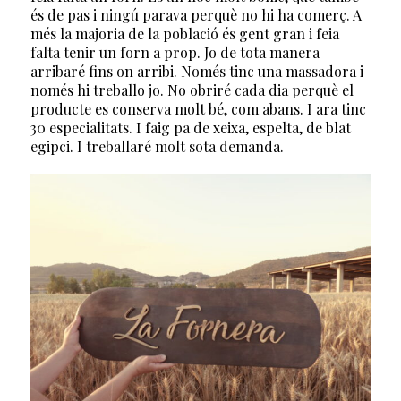
és de pas i ningú parava perquè no hi ha comerç. A
més la majoria de la població és gent gran i feia
falta tenir un forn a prop. Jo de tota manera
arribaré fins on arribi. Només tinc una massadora i
només hi treballo jo. No obriré cada dia perquè el
producte es conserva molt bé, com abans. I ara tinc
30 especialitats. I faig pa de xeixa, espelta, de blat
egipci. I treballaré molt sota demanda.