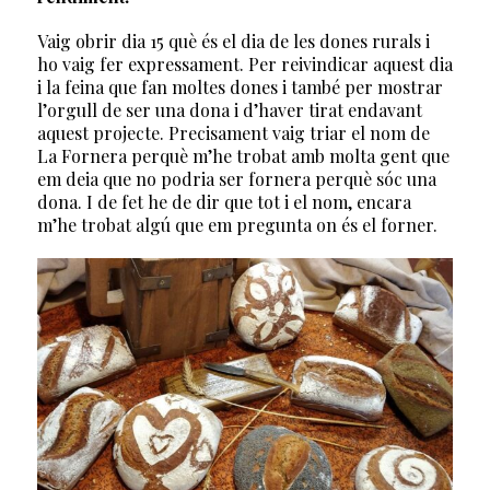
Vaig obrir dia 15 què és el dia de les dones rurals i
ho vaig fer expressament. Per reivindicar aquest dia
i la feina que fan moltes dones i també per mostrar
l’orgull de ser una dona i d’haver tirat endavant
aquest projecte. Precisament vaig triar el nom de
La Fornera perquè m’he trobat amb molta gent que
em deia que no podria ser fornera perquè sóc una
dona. I de fet he de dir que tot i el nom, encara
m’he trobat algú que em pregunta on és el forner.