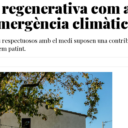
 regenerativa com 
emergència climàti
 respectuosos amb el medi suposen una contri
em patint.