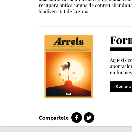
recupera antics camps de conreu abandonats,
biodiversitat de la zona.
Form
Aquests co
aportacion
en formes 
Comprar
Comparteix