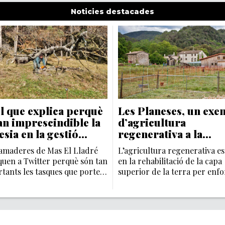
Noticies destacades
il que explica perquè
Les Planeses, un exe
an imprescindible la
d’agricultura
sia en la gestió
regenerativa a la
stal
Garrotxa
amaderes de Mas El Lladré
L’agricultura regenerativa es
quen a Twitter perquè són tan
en la rehabilitació de la capa
tants les tasques que porten
superior de la terra per enfo
me al bosc durant l’hivern.
ne la salut i la vitalitat, tal c
a la Granja Les Planeses, a la
Garrotxa