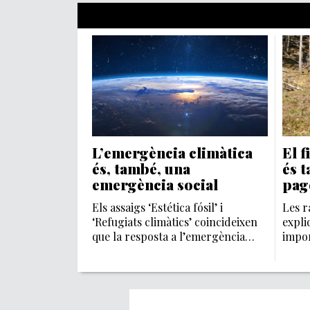
L’emergència climàtica
El f
és, també, una
és t
emergència social
page
fore
Els assaigs ‘Estética fósil’ i
Les r
‘Refugiats climàtics’ coincideixen
expli
que la resposta a l’emergència
impor
climàtica també es de model
a ter
econòmic.