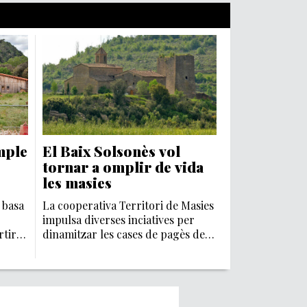
mple
El Baix Solsonès vol
tornar a omplir de vida
les masies
 basa
La cooperativa Territori de Masies
impulsa diverses inciatives per
rtir-
dinamitzar les cases de pagès del
om fan
Baix Solsonès