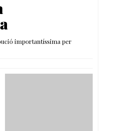
a
ca
bució importantíssima per