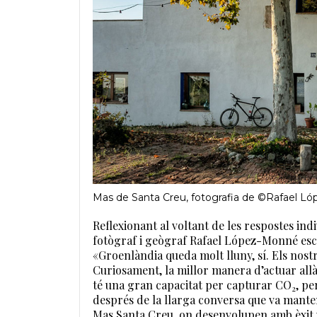
Mas de Santa Creu, fotografia de ©Rafael L
Reflexionant al voltant de les respostes in
fotògraf i geògraf Rafael López-Monné esc
«Groenlàndia queda molt lluny, sí. Els nos
Curiosament, la millor manera d’actuar allà 
té una gran capacitat per capturar CO
, pe
2
després de la llarga conversa que va mantenir
Mas Santa Creu, on desenvolupen amb èxit 