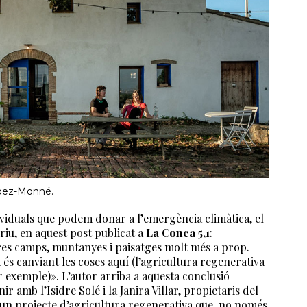
ópez-Monné.
dividuals que podem donar a l’emergència climàtica, el
riu, en
aquest post
publicat a
La Conca 5,1
:
tres camps, muntanyes i paisatges molt més a prop.
és canviant les coses aquí (l’agricultura regenerativa
r exemple)». L’autor arriba a aquesta conclusió
 amb l’Isidre Solé i la Janira Villar, propietaris del
un projecte d’agricultura regenerativa que, no només