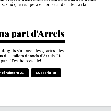
 sinó que recupera el bon estat de la terra i la
a part d'Arrels
ntinguts són possibles gràcies a les
s dels milers de socis d’Arrels. I tu, ja
part? Fes-ho possible!
 el número 23
Subscriu-te