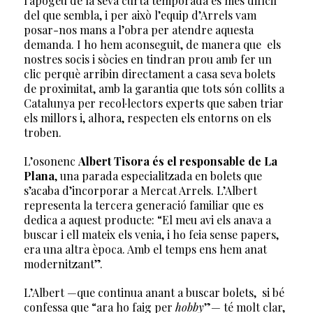
l’apogeu de la seva curta temporada és més difícil
del que sembla, i per això l’equip d’Arrels vam
posar-nos mans a l’obra per atendre aquesta
demanda. I ho hem aconseguit, de manera que els
nostres socis i sòcies en tindran prou amb fer un
clic perquè arribin directament a casa seva bolets
de proximitat, amb la garantia que tots són collits a
Catalunya per recol·lectors experts que saben triar
els millors i, alhora, respecten els entorns on els
troben.
L’osonenc
Albert Tisora és el responsable de La
Plana
, una parada especialitzada en bolets que
s’acaba d’incorporar a Mercat Arrels. L’Albert
representa la tercera generació familiar que es
dedica a aquest producte: “El meu avi els anava a
buscar i ell mateix els venia, i ho feia sense papers,
era una altra època. Amb el temps ens hem anat
modernitzant”.
L’Albert —que continua anant a buscar bolets, si bé
confessa que “ara ho faig per
hobby
”— té molt clar,