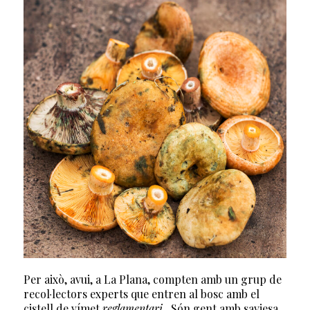
Per això, avui, a La Plana, compten amb un grup de
recol·lectors experts que entren al bosc amb el
cistell de vímet
reglamentari
. Són gent amb saviesa,