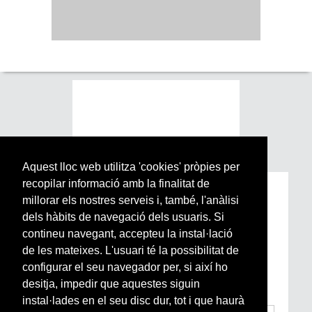
Aquest lloc web utilitza 'cookies' pròpies per
recopilar informació amb la finalitat de
Subscriu-te a la nostra
millorar els nostres serveis i, també, l'anàlisi
Newsletter setmanal
dels hàbits de navegació dels usuaris. Si
contineu navegant, accepteu la instal·lació
de les mateixes. L'usuari té la possibilitat de
Si vols estar al dia de l’actualitat del món
configurar el seu navegador per, si així ho
Arrels, la ràdio, els videos i el mercat
subscriu-te aquí
desitja, impedir que aquestes siguin
instal·lades en el seu disc dur, tot i que haurà