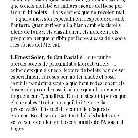
que coneix molt bé els millors racons del bosc per
trobar-hi bolets —llocs secrets que no revelen mai
— i que, a més, són especialment respectuosos amb
l’entorn. Quan arriben a La Plana amb els cistells
plens de fongs, els classifiquen, els netegen i els
preparen perquè arribin perfectes a casa dels socis
i les sòcies del Mercat.
L’Ernest Soler, de Can Pastall
é —que també
ofereix bolets de proximitat a Mercat Arrels— ,
coincideix que els recol·lectors de bolets han de ser
especialment curosos per no fer malbé el bosc.
“Amb la pandèmia sembla que hem redescobert els
boscos de prop de casa i cal que quan hi anem en
tinguem cura”, analitza. En aquest sentit pensa que
el que cal és “trobar un equilibri” entre la
preservació i l’ús social i econòmic d’aquests
entorns. En el cas de Can Pastallé, els bolets que
serveixen es cullen en boscos humits de l’Anoia i el
Bages.