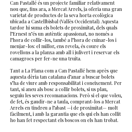
Can Pastallé és un projecte familiar relativament
nou que, fins ara, a Mercat Arrels, ja oferia una gran
varietat de productes de la seva horta ecològica
ubicada a Castellbisbal (Vallès Occidental). Aquesta
tardor hi suma els bolets de proximitat, dels quals
l’Ernest n’és un autèntic apassionat, no només a
l’hora de collir-los, també a l’hora de cuinar-los i
menjar-los: el millor, ens revela, és coure els
rovellons a la planxa amb all i julivert i reservar els
camagrocs per fer-ne una truita.
Tant a La Plana com a Can Pastallé hem après que
aquesta dèria tan catalana d’anar a buscar bolets
s’ha de viure amb responsabilitat i coneixement. Per
tant, si aneu als bosc a collir bolets, si us plau,
seguiu les seves recomanacions. Però si el que voleu,
de fet, és gaudir-ne a taula, comprant-los a Mercat
Arrels en tindreu a l’abast —i de proximitat— molt
fàcilment, i amb la garantia que els qui els han collit
ho han fet respectant els boscos on els han trobat.