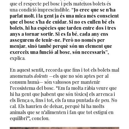
que el respecte pel bosc i pels mateixos bolets és
una condició imprescindible.
“Jo crec que se n’ha
parlat molt, i la gent ja és una mica més conscient
que el bosc s’ha de cuidar. Si no es cullen bé els
bolets, hi ha espècies que tarden entre dos i tres
anys a tornar sortir. Si es fa bé, cada any ens
assegurem de tenir-ne. Però no només per
menjar, sinó també perquè són un element que
exerceix una funció al bosc, són necessaris”
,
explica.
En aquest sentit, recorda que fins i tot els bolets mal
anomenats
dolents
—els que no són aptes per al
consum humà— són valuosos per mantenir
l’ecosistema del bosc. “Em fa molta ràbia veure que
hi ha gent que [sabent que són tòxics] els arrenca i
els llença o, fins i tot, els fa una puntada de peu. No
cal. Els haurien de deixar, perquè hi ha molts
animals que se n’alimenten i fan que tot estigui en
equilibri”, conclou.