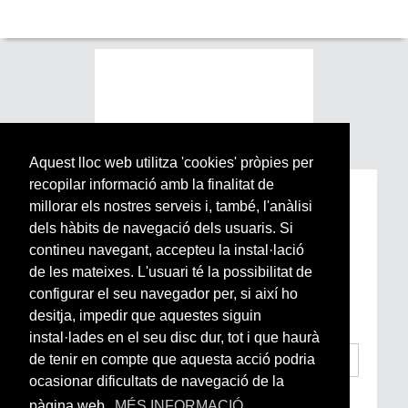
Aquest lloc web utilitza 'cookies' pròpies per
recopilar informació amb la finalitat de
Subscriu-te a la nostra
millorar els nostres serveis i, també, l'anàlisi
Newsletter setmanal
dels hàbits de navegació dels usuaris. Si
contineu navegant, accepteu la instal·lació
de les mateixes. L'usuari té la possibilitat de
Si vols estar al dia de l’actualitat del món
configurar el seu navegador per, si així ho
Arrels, la ràdio, els videos i el mercat
subscriu-te aquí
desitja, impedir que aquestes siguin
instal·lades en el seu disc dur, tot i que haurà
de tenir en compte que aquesta acció podria
ocasionar dificultats de navegació de la
He llegit i accepto la
Condicions Generals
pàgina web.
MÉS INFORMACIÓ