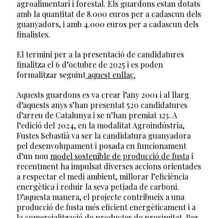
agroalimentari i forestal. Els guardons estan dotats
amb la quantitat de 8.000 euros per a cadascun dels
guanyadors, i amb 4.000 euros per a cadascun dels
finalistes.
El termini per a la presentació de candidatures
finalitza el 6 d’octubre de 2025 i es poden
formalitzar seguint
aquest enllaç.
Aquests guardons es va crear l’any 2001 i al llarg
d’aquests anys s’han presentat 520 candidatures
d’arreu de Catalunya i se n’han premiat 123. A
l’edició del 2024, en la modalitat Agroindústria,
Fustes Sebastià va ser la candidatura guanyadora
pel desenvolupament i posada en funcionament
d’un nou
model sostenible de producció de fusta
i
recentment ha impulsat diverses accions orientades
a respectar el medi ambient, millorar l’eficiència
energètica i reduir la seva petjada de carboni.
D’aquesta manera, el projecte contribueix a una
producció de fusta més eficient energèticament i a
la comercialització de productes de proximitat. Per