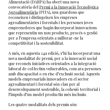
Alimentació (DARPA) ha obert una nova
convocatòria del
Premi a la Innovació Tecnològica
Agroalimentària
(PITA), uns guardons que
reconeixen i distingeixen les empreses
agroalimentàries i forestals i les persones joves
emprenedores que hagin
i
ncorporat innovacions
que representin un nou producte, procés o gestió
per a l’empresa
orientats a millorar-ne la
competitivitat i la sostenibilitat.
A més, en aquesta 24a edició, s’hi ha incorporat una
nova modalitat de premi, per a la innovació social
que reconeix iniciatives orientades a la integració
laboral de col·lectius vulnerables, com ara persones
amb discapacitat o en risc d’exclusió social. Aquests
models empresarials innovadors en el sector
agroalimentari i forestal són clau per al
desenvolupament sostenible, la cohesió territorial i
l’impuls d’un model productiu més inclusiu.
Les quatre modalitats dels premis són: