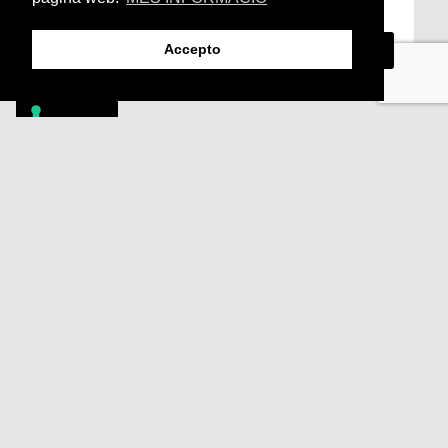
d’Accés i Ús i Política de Privacitat
*
Accepto
Footer
PÒDCASTS
DIY
DOCUMENTALS
REVISTA
SUBSCRIU-TE
QUI SOM
FAQS
CONTACTA
AVÍS LEGAL
POLÍTICA DE PRIVACITAT
POLÍTICA DE COOKIES